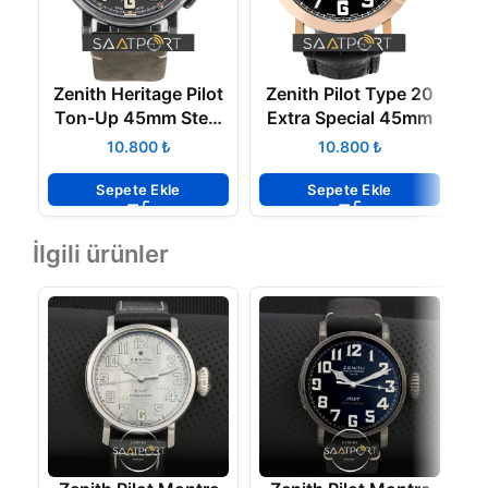
Zenith Heritage Pilot
Zenith Pilot Type 20
Ton-Up 45mm Steel
Extra Special 45mm
Nubuck Watch
₺
₺
G
Sepete Ekle
Sepete Ekle
İlgili ürünler