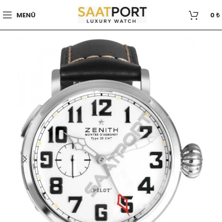
MENÜ
0
₺