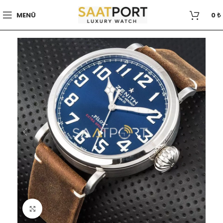
MENÜ
0
₺
Büyütmek için tıklayın