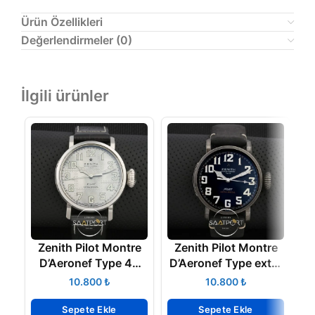
Ürün Özellikleri
Değerlendirmeler (0)
İlgili ürünler
Zenith Pilot Montre
Zenith Pilot Montre
D’Aeronef Type 45
D’Aeronef Type extra
mm Gümüş kasa
special
₺
₺
zenith saatler
Sepete Ekle
Sepete Ekle