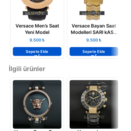
Versace Bayan Saat
Versace Men’s Saat
Modelleri SARI kASA
V
Yeni Model
çELİK kordon
₺
₺
Sepete Ekle
Sepete Ekle
İlgili ürünler