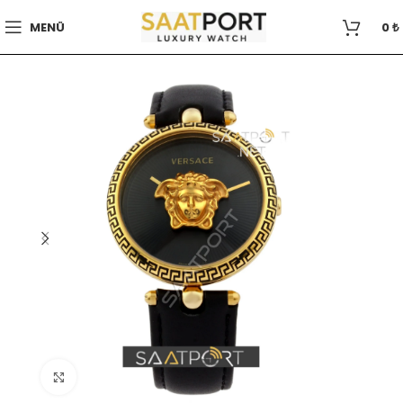
MENÜ
0
₺
Büyütmek için tıklayın