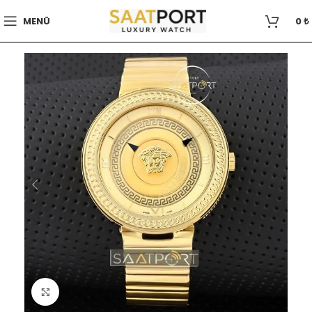
MENÜ
0
₺
Büyütmek için tıklayın