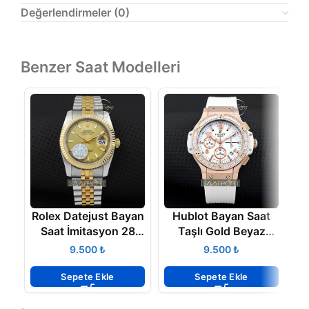
Değerlendirmeler (0)
Benzer Saat Modelleri
Rolex Datejust Bayan
Hublot Bayan Saat
Saat İmitasyon 28
Taşlı Gold Beyaz
fiyatları
Kadran
₺
₺
Sepete Ekle
Sepete Ekle