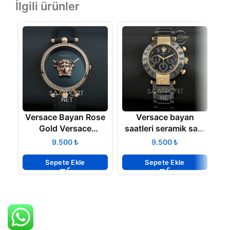
İlgili ürünler
Versace Bayan Rose
Versace bayan
V
Gold Versace
saatleri seramik saat
VRSCVCO020017
modeli
₺
₺
Sepete Ekle
Sepete Ekle