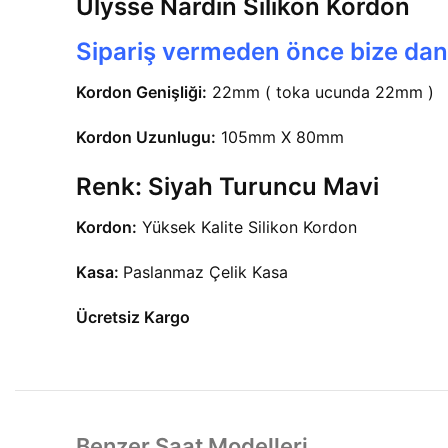
Ulysse Nardin Silikon Kordon
Sipariş vermeden önce bize danış
Kordon Genişliği:
22mm ( toka ucunda 22mm )
Kordon Uzunlugu:
105mm X 80mm
Renk:
Siyah Turuncu Mavi
Kordon:
Yüksek Kalite Silikon Kordon
Kasa:
Paslanmaz Çelik Kasa
Ücretsiz Kargo
Benzer Saat Modelleri