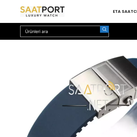
ETA SAAT
C