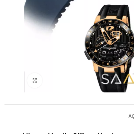
Büyütmek için tıklayın
A