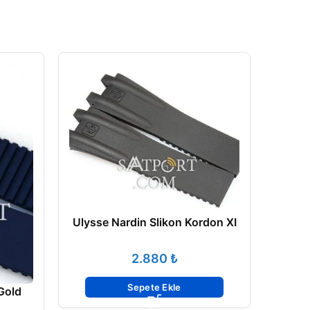
Ulysse Nardin Slikon Kordon XI
Ulyss
₺
Sepete Ekle
Gold