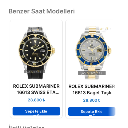
Benzer Saat Modelleri
ROLEX SUBMARINER
R
ROLEX SUBMARINER
16613 SWİSS ETA
1
16613 Baget Taşlı
SAAT 3135
Swiss Eta
₺
₺
MEKANİZMA
Sepete Ekle
Sepete Ekle