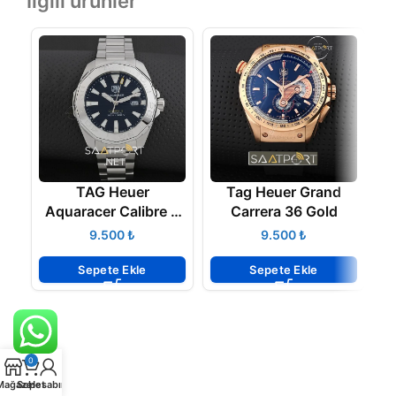
İlgili ürünler
TAG Heuer
Tag Heuer Grand
Aquaracer Calibre 5
Carrera 36 Gold
Automatic 43MM
₺
₺
Sepete Ekle
Sepete Ekle
0
Mağaza
Sepet
Hesabım