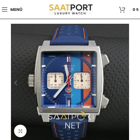
MENÜ
0
₺
Büyütmek için tıklayın