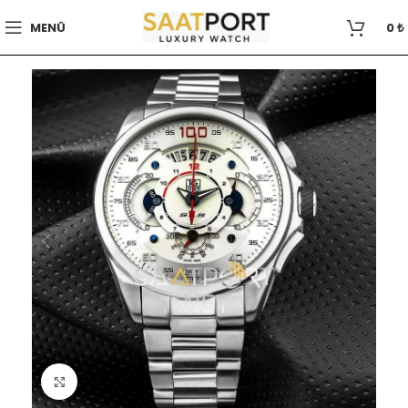
MENÜ
0
₺
Büyütmek için tıklayın