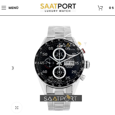
MENÜ
0
₺
Büyütmek için tıklayın