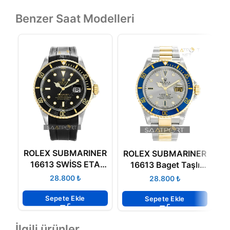
Benzer Saat Modelleri
ROLEX SUBMARINER
R
ROLEX SUBMARINER
16613 SWİSS ETA
1
16613 Baget Taşlı
SAAT 3135
Swiss Eta
₺
₺
MEKANİZMA
Sepete Ekle
Sepete Ekle
İlgili ürünler