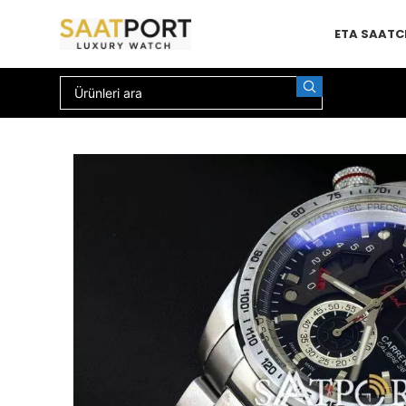
ETA SAAT
C