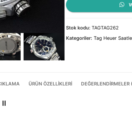
W
Stok kodu:
TAGTAG262
Kategoriler:
Tag Heuer Saatle
ÇIKLAMA
ÜRÜN ÖZELLIKLERI
DEĞERLENDIRMELER (
II