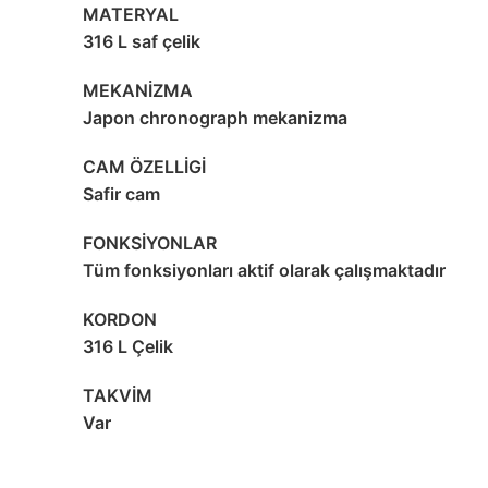
MATERYAL
316 L saf çelik
MEKANİZMA
Japon chronograph mekanizma
CAM ÖZELLİGİ
Safir cam
FONKSİYONLAR
Tüm fonksiyonları aktif olarak çalışmaktadır
KORDON
316 L Çelik
TAKVİM
Var