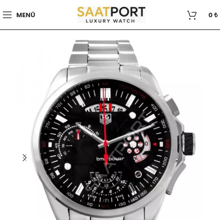
MENÜ
0
₺