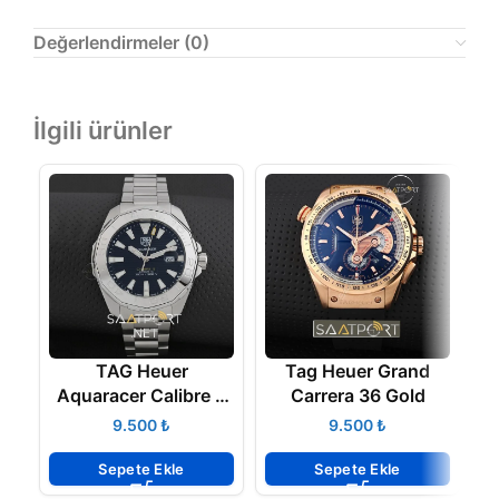
Değerlendirmeler (0)
İlgili ürünler
TAG Heuer
Tag Heuer Grand
Aquaracer Calibre 5
Carrera 36 Gold
Automatic 43MM
₺
₺
Sepete Ekle
Sepete Ekle