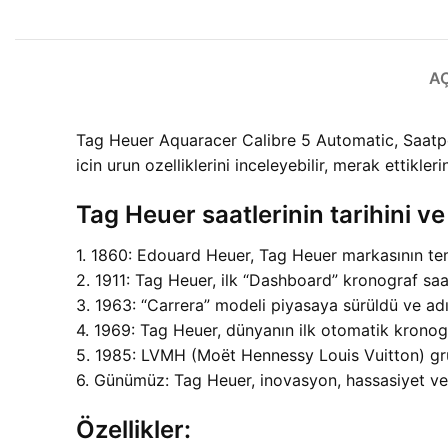
A
Tag Heuer Aquaracer Calibre 5 Automatic, Saatpo
icin urun ozelliklerini inceleyebilir, merak ettiklerin
Tag Heuer saatlerinin tarihini ve
1. 1860: Edouard Heuer, Tag Heuer markasının teme
2. 1911: Tag Heuer, ilk “Dashboard” kronograf saati
3. 1963: “Carrera” modeli piyasaya sürüldü ve adı
4. 1969: Tag Heuer, dünyanın ilk otomatik kronog
5. 1985: LVMH (Moët Hennessy Louis Vuitton) grub
6. Günümüz: Tag Heuer, inovasyon, hassasiyet ve
Özellikler: