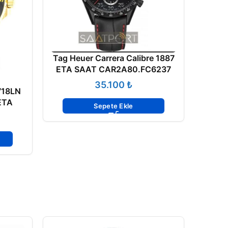
Tag Heuer Carrera Calibre 1887
ETA SAAT CAR2A80.FC6237
₺
718LN
ETA
Sepete Ekle