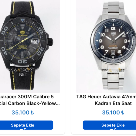
aracer 300M Calibre 5
TAG Heuer Autavia 42mm
ial Carbon Black-Yellow
Kadran Eta Saat
Clone ETA
₺
₺
Sepete Ekle
Sepete Ekle