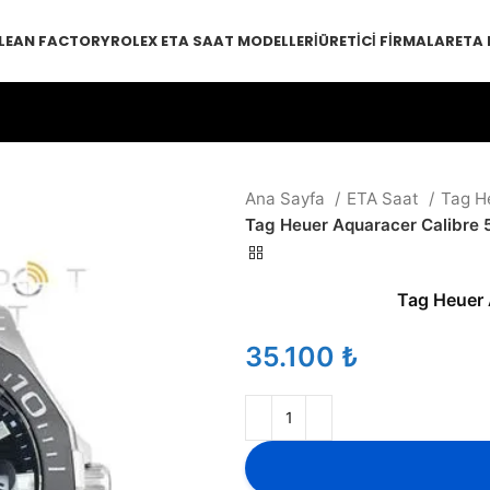
LEAN FACTORY
ROLEX ETA SAAT MODELLERI
ÜRETICI FIRMALAR
ETA
Ana Sayfa
ETA Saat
Tag H
Tag Heuer Aquaracer Calibre 
Tag Heuer 
₺