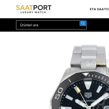
ETA SAAT
C