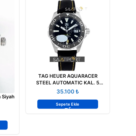
TAG HEUER AQUARACER
Tag H
STEEL AUTOMATIC KAL. 5
Auto
SW200-1 LP
₺
 Siyah
Sepete Ekle