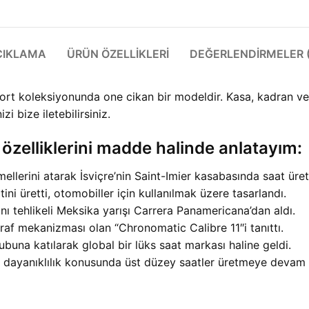
ÇIKLAMA
ÜRÜN ÖZELLIKLERI
DEĞERLENDIRMELER (
rt koleksiyonunda one cikan bir modeldir. Kasa, kadran ve 
izi bize iletebilirsiniz.
 özelliklerini madde halinde anlatayım:
llerini atarak İsviçre’nin Saint-Imier kasabasında saat üre
ni üretti, otomobiller için kullanılmak üzere tasarlandı.
nı tehlikeli Meksika yarışı Carrera Panamericana’dan aldı.
raf mekanizması olan “Chronomatic Calibre 11″i tanıttı.
una katılarak global bir lüks saat markası haline geldi.
 dayanıklılık konusunda üst düzey saatler üretmeye devam 