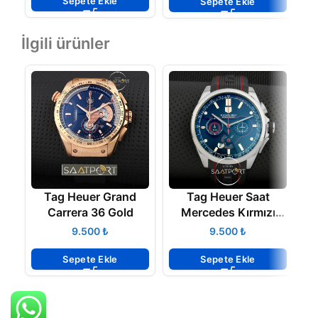
Sepete Ekle
Sepete Ekle
İlgili ürünler
Tag Heuer Grand
Tag Heuer Saat
T
Carrera 36 Gold
Mercedes Kırmızı
Silikon Kordon
₺
₺
Sepete Ekle
Sepete Ekle