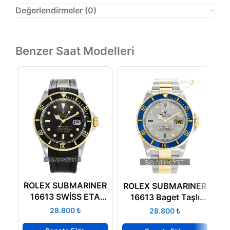
Değerlendirmeler (0)
Benzer Saat Modelleri
ROLEX SUBMARINER
R
ROLEX SUBMARINER
16613 SWİSS ETA
1
16613 Baget Taşlı
SAAT 3135
Swiss Eta
₺
₺
MEKANİZMA