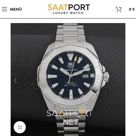
MENÜ
0
₺
Büyütmek için tıklayın