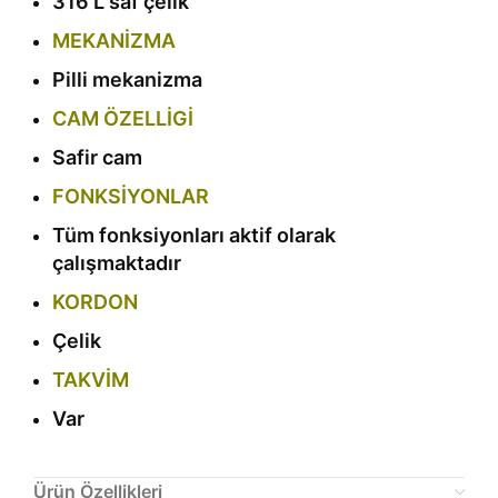
316 L saf çelik
MEKANİZMA
Pilli mekanizma
CAM ÖZELLİGİ
Safir cam
FONKSİYONLAR
Tüm fonksiyonları aktif olarak
çalışmaktadır
KORDON
Çelik
TAKVİM
Var
Ürün Özellikleri