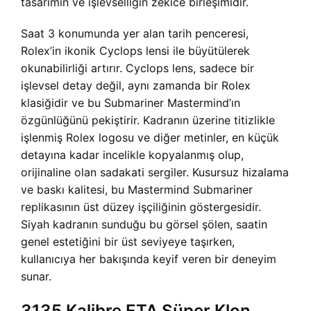
tasarımın ve işlevselliğin zekice birleşimidir.
Saat 3 konumunda yer alan tarih penceresi,
Rolex’in ikonik Cyclops lensi ile büyütülerek
okunabilirliği artırır. Cyclops lens, sadece bir
işlevsel detay değil, aynı zamanda bir Rolex
klasiğidir ve bu Submariner Mastermind’ın
özgünlüğünü pekiştirir. Kadranın üzerine titizlikle
işlenmiş Rolex logosu ve diğer metinler, en küçük
detayına kadar incelikle kopyalanmış olup,
orijinaline olan sadakati sergiler. Kusursuz hizalama
ve baskı kalitesi, bu Mastermind Submariner
replikasının üst düzey işçiliğinin göstergesidir.
Siyah kadranın sunduğu bu görsel şölen, saatin
genel estetiğini bir üst seviyeye taşırken,
kullanıcıya her bakışında keyif veren bir deneyim
sunar.
3135 Kalibre ETA Süper Klon