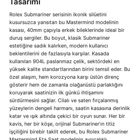
Tasarımı
Rolex Submariner serisinin ikonik silüetini
kusursuzca yansıtan bu Mastermind modelinin
kasası, 40mm çapıyla erkek bileklerinde ideal bir
duruş sergiler. Bu boyut, klasik Submariner
estetiğine sadık kalırken, modern kullanıcı
beklentilerini de fazlasıyla karşılar. Kasada
kullanılan 904L paslanmaz çelik, sektördeki en
yüksek kalite standartlarından birini temsil eder. Bu
özel alaşım, hem korozyona karşı üstün direnç
gösterir hem de zamanla olağanüstü parlaklığını
koruyarak saatinizin ilk günkü ihtişamını
sürdürmesini sağlar. Cilalı ve saten fırçalanmış
yüzeylerin dengeli harmanı, saatin kasasına derinlik
katar ve ışık altında çekici bir oyun sunar. Her bir
kavis, her bir köşe, orijinal Submariner’ın titiz
işçiliğini birebir taklit ederek, bu Rolex Submariner
Mastermind Eta Saat modelinin ayrıcalıklı