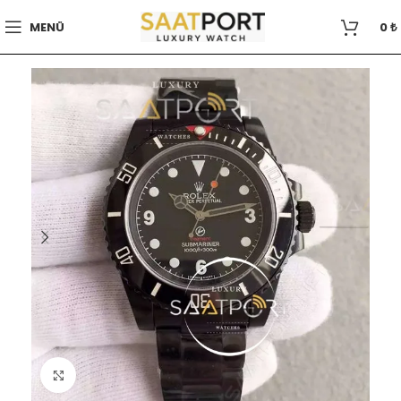
MENÜ
0
₺
Büyütmek için tıklayın