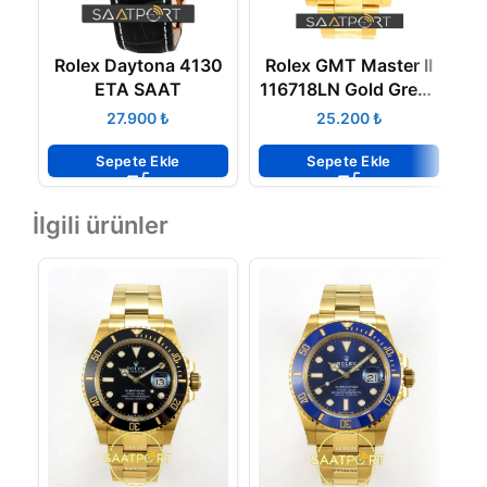
Rolex Daytona 4130
Rolex GMT Master II
R
ETA SAAT
116718LN Gold Green
ETA 3186 ETA
₺
₺
Sepete Ekle
Sepete Ekle
İlgili ürünler