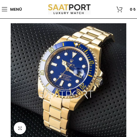
MENÜ
0
₺
Büyütmek için tıklayın