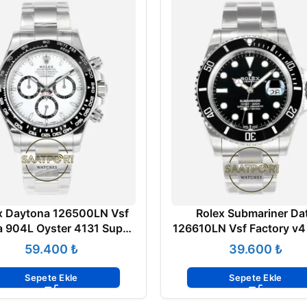
x Daytona 126500LN Vsf
Rolex Submariner Da
 904L Oyster 4131 Super
126610LN Vsf Factory v4
Clone ETA
Clone Eta
₺
₺
Sepete Ekle
Sepete Ekle