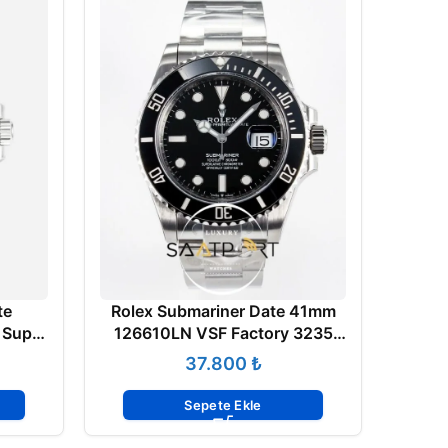
te
Rolex Submariner Date 41mm
 Super
126610LN VSF Factory 3235
Super Clone ETA
₺
Sepete Ekle