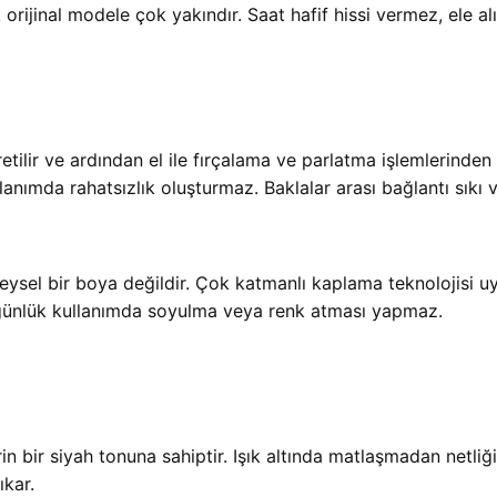
 orijinal modele çok yakındır. Saat hafif hissi vermez, ele al
tilir ve ardından el ile fırçalama ve parlatma işlemlerinden ge
llanımda rahatsızlık oluşturmaz. Baklalar arası bağlantı sıkı v
el bir boya değildir. Çok katmanlı kaplama teknolojisi uygu
 günlük kullanımda soyulma veya renk atması yapmaz.
bir siyah tonuna sahiptir. Işık altında matlaşmadan netliğini
kar.