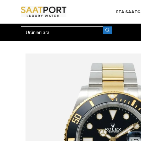
ETA SAAT
C