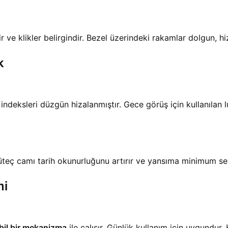
r ve klikler belirgindir. Bezel üzerindeki rakamlar dolgun, 
k
 indeksleri düzgün hizalanmıştır. Gece görüş için kullanıla
yüteç camı tarih okunurluğunu artırır ve yansıma minimum se
mi
bil bir mekanizma
ile çalışır. Günlük kullanım için uygundur