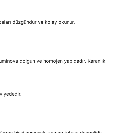
hizaları düzgündür ve kolay okunur.
n luminova dolgun ve homojen yapıdadır. Karanlık
viyededir.
. Kurma hissi yumuşak, zaman tutuşu dengelidir.