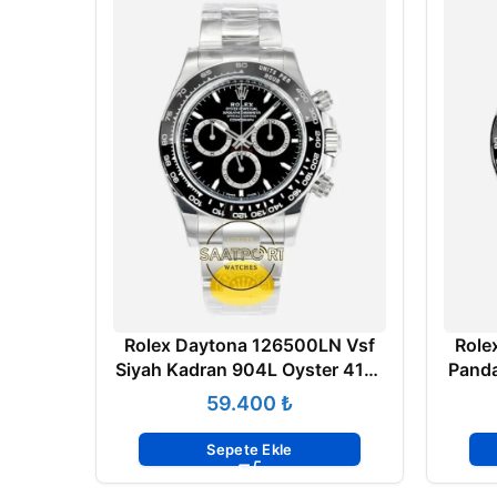
Rolex Daytona 126500LN Vsf
Role
Siyah Kadran 904L Oyster 4131
Panda
Super Clone ETA
₺
Sepete Ekle