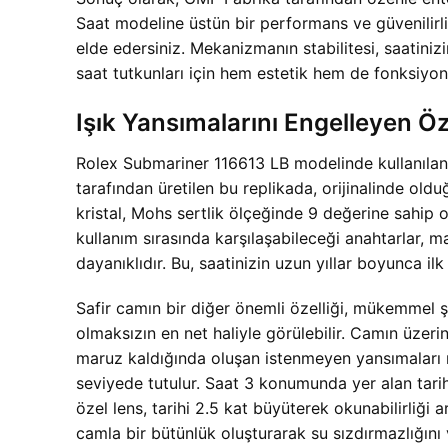
Saat modeline üstün bir performans ve güvenilirl
elde edersiniz. Mekanizmanın stabilitesi, saatiniz
saat tutkunları için hem estetik hem de fonksiyone
Işık Yansımalarını Engelleyen Öz
Rolex Submariner 116613 LB modelinde kullanılan c
tarafından üretilen bu replikada, orijinalinde oldu
kristal, Mohs sertlik ölçeğinde 9 değerine sahip o
kullanım sırasında karşılaşabileceği anahtarlar,
dayanıklıdır. Bu, saatinizin uzun yıllar boyunca i
Safir camın bir diğer önemli özelliği, mükemmel şef
olmaksızın en net haliyle görülebilir. Camın üzer
maruz kaldığında oluşan istenmeyen yansımaları mi
seviyede tutulur. Saat 3 konumunda yer alan tarih 
özel lens, tarihi 2.5 kat büyüterek okunabilirliği a
camla bir bütünlük oluşturarak su sızdırmazlığını 