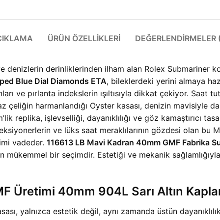
ÇIKLAMA
ÜRÜN ÖZELLIKLERI
DEĞERLENDIRMELER (
ve denizlerin derinliklerinden ilham alan Rolex Submariner k
ped Blue Dial Diamonds ETA
, bileklerdeki yerini almaya haz
rı ve pırlanta indekslerin ışıltısıyla dikkat çekiyor. Saat tu
 çeliğin harmanlandığı Oyster kasası, denizin mavisiyle dan
’lik replika, işlevselliği, dayanıklılığı ve göz kamaştırıcı ta
koleksiyonerlerin ve lüks saat meraklılarının gözdesi olan bu
M
eyimi vadeder.
116613 LB Mavi Kadran 40mm GMF Fabrika Su
çin mükemmel bir seçimdir. Estetiği ve mekanik sağlamlığıyl
F Üretimi 40mm 904L Sarı Altın Kapla
ası, yalnızca estetik değil, aynı zamanda üstün dayanıklılı