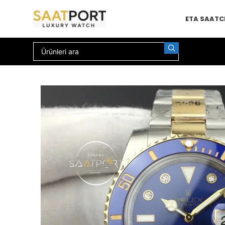
ETA SAAT
C