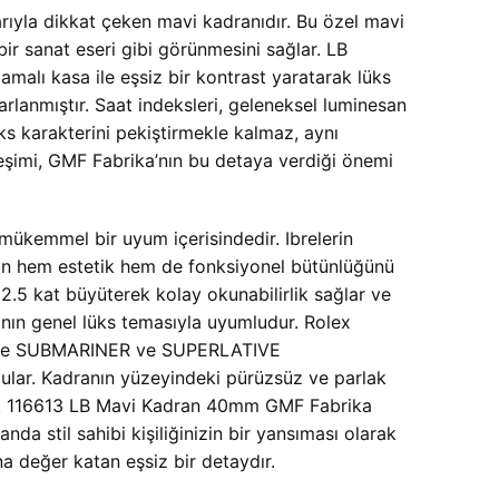
arıyla dikkat çeken mavi kadranıdır. Bu özel mavi
bir sanat eseri gibi görünmesini sağlar. LB
amalı kasa ile eşsiz bir kontrast yaratarak lüks
sarlanmıştır. Saat indeksleri, geleneksel luminesan
 lüks karakterini pekiştirmekle kalmaz, aynı
rleşimi, GMF Fabrika’nın bu detaya verdiği önemi
 mükemmel bir uyum içerisindedir. Ibrelerin
tin hem estetik hem de fonksiyonel bütünlüğünü
 2.5 kat büyüterek kolay okunabilirlik sağlar ve
ranın genel lüks temasıyla uyumludur. Rolex
mda ise SUBMARINER ve SUPERLATIVE
ular. Kadranın yüzeyindeki pürüzsüz ve parlak
anır. 116613 LB Mavi Kadran 40mm GMF Fabrika
 stil sahibi kişiliğinizin bir yansıması olarak
a değer katan eşsiz bir detaydır.