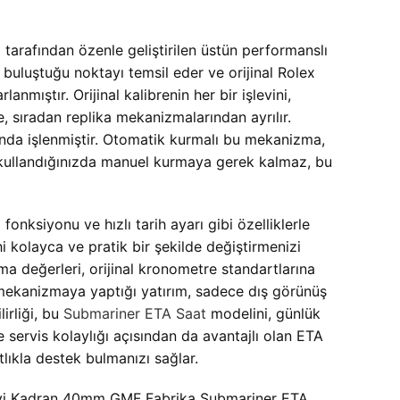
rafından özenle geliştirilen üstün performanslı
buluştuğu noktayı temsil eder ve orijinal Rolex
anmıştır. Orijinal kalibrenin her bir işlevini,
, sıradan replika mekanizmalarından ayrılır.
nda işlenmiştir. Otomatik kurmalı bu mekanizma,
ak kullandığınızda manuel kurmaya gerek kalmaz, bu
nksiyonu ve hızlı tarih ayarı gibi özelliklerle
hi kolayca ve pratik bir şekilde değiştirmenizi
a değerleri, orijinal kronometre standartlarına
u mekanizmaya yaptığı yatırım, sadece dış görünüş
irliği, bu
Submariner ETA Saat
modelini, günlük
e servis kolaylığı açısından da avantajlı olan ETA
lıkla destek bulmanızı sağlar.
Mavi Kadran 40mm GMF Fabrika Submariner ETA