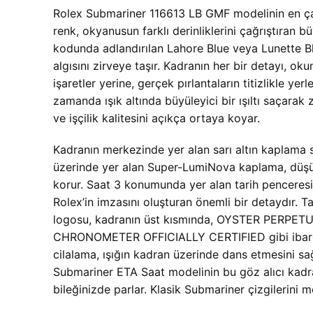
Rolex Submariner 116613 LB GMF modelinin en çarpı
renk, okyanusun farklı derinliklerini çağrıştıran 
kodunda adlandırılan Lahore Blue veya Lunette Ble
algısını zirveye taşır. Kadranın her bir detayı, ok
işaretler yerine, gerçek pırlantaların titizlikle ye
zamanda ışık altında büyüleyici bir ışıltı saçarak
ve işçilik kalitesini açıkça ortaya koyar.
Kadranın merkezinde yer alan sarı altın kaplama s
üzerinde yer alan Super-LumiNova kaplama, düşük 
korur. Saat 3 konumunda yer alan tarih penceresi, 
Rolex’in imzasını oluşturan önemli bir detaydır. 
logosu, kadranın üst kısmında, OYSTER PERPETUAL
CHRONOMETER OFFICIALLY CERTIFIED gibi ibareler 
cilalama, ışığın kadran üzerinde dans etmesini s
Submariner ETA Saat modelinin bu göz alıcı kadran
bileğinizde parlar. Klasik Submariner çizgilerini