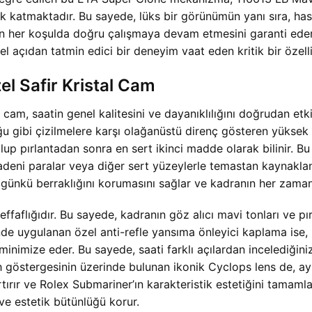
ik katmaktadır. Bu sayede, lüks bir görünümün yanı sıra, h
in her koşulda doğru çalışmaya devam etmesini garanti ederek
l açıdan tatmin edici bir deneyim vaat eden kritik bir özellik
el Safir Kristal Cam
am, saatin genel kalitesini ve dayanıklılığını doğrudan etk
ğu gibi çizilmelere karşı olağanüstü direnç gösteren yüksek kal
lup pırlantadan sonra en sert ikinci madde olarak bilinir. Bu
 madeni paralar veya diğer sert yüzeylerle temastan kaynakl
lk günkü berraklığını korumasını sağlar ve kadranın her zaman
faflığıdır. Bu sayede, kadranın göz alıcı mavi tonları ve pırl
inde uygulanan özel anti-refle yansıma önleyici kaplama ise,
nimize eder. Bu sayede, saati farklı açılardan incelediğini
göstergesinin üzerinde bulunan ikonik Cyclops lens de, aynı y
rtırır ve Rolex Submariner’ın karakteristik estetiğini tamamla
ve estetik bütünlüğü korur.