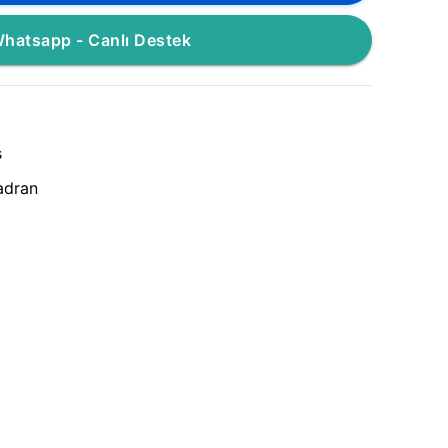
hatsapp - Canlı Destek
s
adran