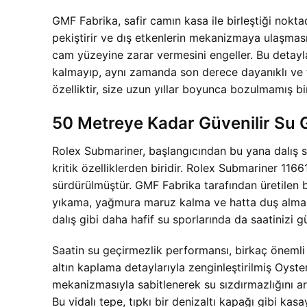
GMF Fabrika, safir camın kasa ile birleştiği nokta
pekiştirir ve dış etkenlerin mekanizmaya ulaşmasın
cam yüzeyine zarar vermesini engeller. Bu detayl
kalmayıp, aynı zamanda son derece dayanıklı ve f
özelliktir, size uzun yıllar boyunca bozulmamış b
50 Metreye Kadar Güvenilir Su 
Rolex Submariner, başlangıcından bu yana dalış sa
kritik özelliklerden biridir. Rolex Submariner 11
sürdürülmüştür. GMF Fabrika tarafından üretilen b
yıkama, yağmura maruz kalma ve hatta duş alma g
dalış gibi daha hafif su sporlarında da saatinizi gü
Saatin su geçirmezlik performansı, birkaç önemli 
altın kaplama detaylarıyla zenginleştirilmiş Oyste
mekanizmasıyla sabitlenerek su sızdırmazlığını artır
Bu vidalı tepe, tıpkı bir denizaltı kapağı gibi k