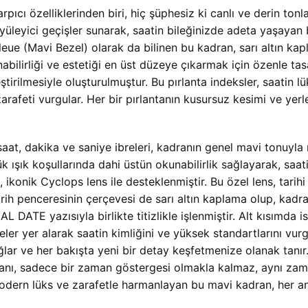
cı özelliklerinden biri, hiç şüphesiz ki canlı ve derin tonl
büyüleyici geçişler sunarak, saatin bileğinizde adeta yaşayan 
ue (Mavi Bezel) olarak da bilinen bu kadran, sarı altın kapl
unabilirliği ve estetiği en üst düzeye çıkarmak için özenle ta
rleştirilmesiyle oluşturulmuştur. Bu pırlanta indeksler, saatin
 zarafeti vurgular. Her bir pırlantanın kusursuz kesimi ve ye
aat, dakika ve saniye ibreleri, kadranın genel mavi tonuyla
ışık koşullarında dahi üstün okunabilirlik sağlayarak, saa
ikonik Cyclops lens ile desteklenmiştir. Bu özel lens, tarihi
Tarih penceresinin çerçevesi de sarı altın kaplama olup, kad
 DATE yazısıyla birlikte titizlikle işlenmiştir. Alt kısı
yer alarak saatin kimliğini ve yüksek standartlarını vurg
ağlar ve her bakışta yeni bir detay keşfetmenize olanak t
ı, sadece bir zaman göstergesi olmakla kalmaz, aynı zamanda
 modern lüks ve zarafetle harmanlayan bu mavi kadran, her an