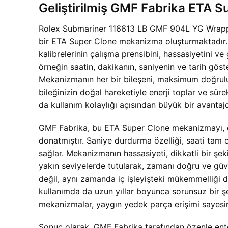
Geliştirilmiş GMF Fabrika ETA 
Rolex Submariner 116613 LB GMF 904L YG Wrapped 
bir ETA Super Clone mekanizma oluşturmaktadır. B
kalibrelerinin çalışma prensibini, hassasiyetini ve 
örneğin saatin, dakikanın, saniyenin ve tarih gös
Mekanizmanın her bir bileşeni, maksimum doğrulu
bileğinizin doğal hareketiyle enerji toplar ve sü
da kullanım kolaylığı açısından büyük bir avantajd
GMF Fabrika, bu ETA Super Clone mekanizmayı, orij
donatmıştır. Saniye durdurma özelliği, saati tam ol
sağlar. Mekanizmanın hassasiyeti, dikkatli bir şe
yakın seviyelerde tutularak, zamanı doğru ve güv
değil, aynı zamanda iç işleyişteki mükemmelliği d
kullanımda da uzun yıllar boyunca sorunsuz bir şek
mekanizmalar, yaygın yedek parça erişimi sayesind
Sonuç olarak, GMF Fabrika tarafından özenle e