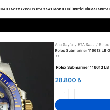
LEAN FACTORY
ROLEX ETA SAAT MODELLERI
ÜRETICI FIRMALAR
ETA
Ana Sayfa
ETA Saat
Rolex
Rolex Submariner 116613 LB 
Rolex Submariner 116613 L
₺