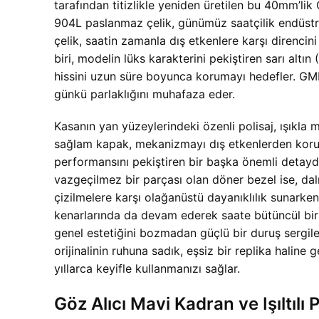
tarafından titizlikle yeniden üretilen bu 40mm’lik 
904L paslanmaz çelik, günümüz saatçilik endüstris
çelik, saatin zamanla dış etkenlere karşı direncini 
biri, modelin lüks karakterini pekiştiren sarı alt
hissini uzun süre boyunca korumayı hedefler. GMF
günkü parlaklığını muhafaza eder.
Kasanın yan yüzeylerindeki özenli polisaj, ışıkla
sağlam kapak, mekanizmayı dış etkenlerden korurk
performansını pekiştiren bir başka önemli detayd
vazgeçilmez bir parçası olan döner bezel ise, dalı
çizilmelere karşı olağanüstü dayanıklılık sunarke
kenarlarında da devam ederek saate bütüncül bir 
genel estetiğini bozmadan güçlü bir duruş sergile
orijinalinin ruhuna sadık, eşsiz bir replika haline g
yıllarca keyifle kullanmanızı sağlar.
Göz Alıcı Mavi Kadran ve Işıltılı 