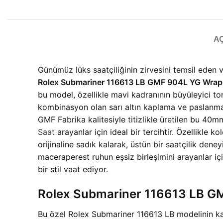
A
Günümüz lüks saatçiliğinin zirvesini temsil eden 
Rolex Submariner 116613 LB GMF 904L YG Wrap
bu model, özellikle mavi kadranının büyüleyici tonla
kombinasyon olan sarı altın kaplama ve paslanmaz
GMF Fabrika kalitesiyle titizlikle üretilen bu 40mm
Saat
arayanlar için ideal bir tercihtir. Özellikle 
orijinaline sadık kalarak, üstün bir saatçilik den
maceraperest ruhun eşsiz birleşimini arayanlar i
bir stil vaat ediyor.
Rolеx Submariner 116613 LB GM
Bu özel Rolex Submariner 116613 LB modelinin kas