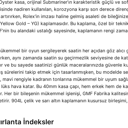
Oyster kasa, orijinal Submariner’ın karakteristik güçlü ve sofi
inde nadiren kullanılan, korozyona karşı son derece dirençl
artırırken, Rolex’in imzası haline gelmiş asaleti de bileğiniz
ın (Yellow Gold – YG) kaplamasıdır. Bu kaplama, özel bir tek
’nin bu alandaki ustalığı sayesinde, kaplamanın rengi zama
 mükemmel bir oyun sergileyerek saatin her açıdan göz alıcı
en, aynı zamanda saatin su geçirmezlik seviyesine de katkı
ır ve bu sayede saatinizi günlük maceralarınızda güvenle ku
ş sürelerini takip etmek için tasarlanmışken, bu modelde sera
n, mavi rengiyle kadranın tonlarına mükemmel bir uyum sağlar
lüks hava katar. Bu 40mm kasa çapı, hem erkek hem de kadın 
r. Her bir bileşenin mükemmel işlenişi, GMF Fabrika kalitesi
etirir. 904L çelik ve sarı altın kaplamanın kusursuz birleşimi,
Pırlanta İndeksler