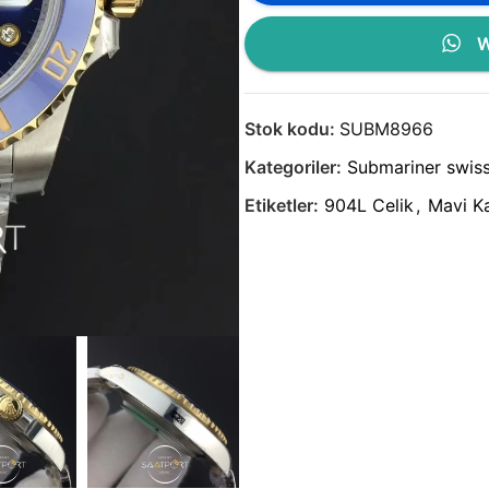
W
Stok kodu:
SUBM8966
Kategoriler:
Submariner swis
Etiketler:
904L Celik
,
Mavi K