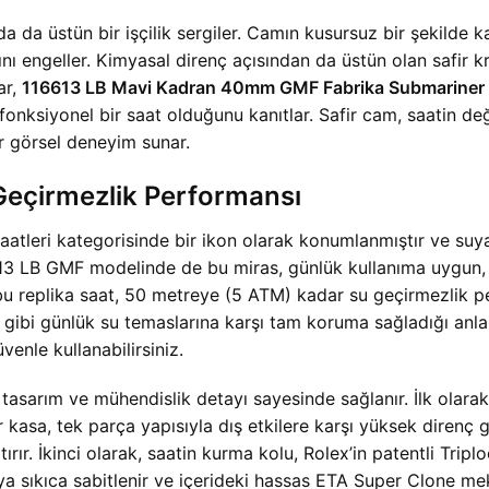
da da üstün bir işçilik sergiler. Camın kusursuz bir şekilde 
ı engeller. Kimyasal direnç açısından da üstün olan safir kr
ar,
116613 LB Mavi Kadran 40mm GMF Fabrika Submariner
onksiyonel bir saat olduğunu kanıtlar. Safir cam, saatin de
ir görsel deneyim sunar.
Geçirmezlik Performansı
atleri kategorisinde bir ikon olarak konumlanmıştır ve suya 
6613 LB GMF modelinde de bu miras, günlük kullanıma uygun, 
u replika saat, 50 metreye (5 ATM) kadar su geçirmezlik per
ibi günlük su temaslarına karşı tam koruma sağladığı anla
venle kullanabilirsiniz.
tasarım ve mühendislik detayı sayesinde sağlanır. İlk olara
r kasa, tek parça yapısıyla dış etkilere karşı yüksek direnç 
ır. İkinci olarak, saatin kurma kolu, Rolex’in patentli Triplo
asaya sıkıca sabitlenir ve içerideki hassas ETA Super Clone