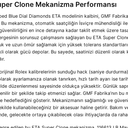
Super Clone Mekanizma Performansı
Blue Dial Diamonds ETA modelinin kalbini, GMF Fabrika ta
u mekanizma, otomatik saatçiliğin İsviçre mühendisliği ile 
güvenilirliğini en ince detayına kadar taklit etmek üzere tasarl
tergesinin sorunsuz çalışmasını sağlayan bu ETA Super Clone
k ve uzun ömür sağlamak için yüksek tolerans standartları
rekli olarak gücü depolar. Bu sayede, saatinizi düzenli olar
ır.
inal Rolex kalibrelerinin sunduğu hack (saniye durdurma) fo
arak ayarlamanıza olanak tanırken, hızlı tarih ayarı ise tari
kilde düzenlenmesi sayesinde oldukça yüksektir. Günlük sapm
enilir bir şekilde takip etmenizi sağlar. GMF Fabrika’nın b
e hedeflediğini gösterir. Mekanizmanın sağlamlığı ve güvenil
ilde kullanabileceğiniz bir aksesuar haline getirir. Bakım v
e, gelecekte ortaya çıkabilecek olası ihtiyaçlarda da rahat
ntegre edilen bu ETA Super Clone mekanizma, 116613 LB 