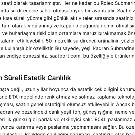
ş saati olarak tasarlanmıştır. Her ne kadar bu
Rolex Submari
ımda su direncine sahip olması büyük bir avantajdır. Saatini
 kısa süreli yüzme gibi günlük aktiviteler sırasında saatiniz
tam olarak vidalanmış ve kapalı olduğundan emin olmalısını
ak ve buharlaşma riski olan ortamlara maruz bırakmamak öne
rını etkileyebilir. 50 metrelik su direnci, orjinalinin yüzler
e kullanışlı bir özelliktir. Bu sayede,
yeşil kadran Submariner
an endişe etmezsiniz. saatport.com, bu özelliğiyle ürünleri
üreli Estetik Canlılık
ışta değil, uzun yıllar boyunca da estetik çekiciliğini korum
e ETA modelinde renk atmaz ve solmaz kaplama teknolojisi k
şması, saatin genel estetiğini olumsuz etkileyebilir. Ancak 
adran ve bezelindeki canlı yeşil ton, güneş ışığına, neme ve
eri ilk günkü gibi parlak ve etkileyici kalır. 904L paslanmaz
oyunca kararma veya paslanma yapmamasını sağlar. Bu özellik
ylaştırır. Renklerin canlılığını koruması, saatinize olan bağl