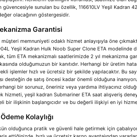
m güvencesiyle sunulan bu özellik,
116610LV Yeşil Kadran 
 değer olacağının göstergesidir.
Mekanizma Garantisi
e müşteri memnuniyeti odaklı hizmet anlayışıyla öne çıkmak
04L Yeşil Kadran Hulk Noob Super Clone ETA modelinde de s
ak, tüm ETA mekanizmalı saatlerimizde 2 yıl mekanizma ga
rkasında olduğumuzun bir kanıtıdır. Herhangi bir üretim h
i işlemler hızlı ve ücretsiz bir şekilde yapılacaktır. Bu sa
nrası desteğin de satış öncesi kadar önemli olduğuna inanıy
erhangi bir sorunuz, öneriniz veya yardıma ihtiyacınız oldu
ek hizmeti,
yeşil kadran Submariner ETA saat alışveriş deneyi
 bir ilişkinin başlangıcıdır ve bu değerli ilişkiyi en iyi hiz
 Ödeme Kolaylığı
ün olduğunca pratik ve güvenli hale getirmek için çabalıyo
 ettiğinizde, hızlı ve ücretsiz kargo avantajından yararlan