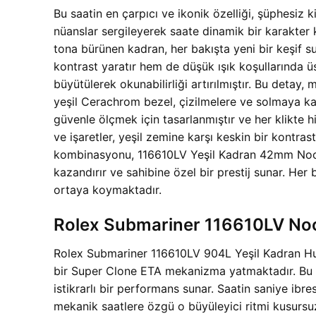
Bu saatin en çarpıcı ve ikonik özelliği, şüphesiz ki
nüanslar sergileyerek saate dinamik bir karakter 
tona bürünen kadran, her bakışta yeni bir keşif s
kontrast yaratır hem de düşük ışık koşullarında üs
büyütülerek okunabilirliği artırılmıştır. Bu deta
yeşil Cerachrom bezel, çizilmelere ve solmaya kar
güvenle ölçmek için tasarlanmıştır ve her klikte 
ve işaretler, yeşil zemine karşı keskin bir kontras
kombinasyonu,
116610LV Yeşil Kadran 42mm Noob
kazandırır ve sahibine özel bir prestij sunar. Her 
ortaya koymaktadır.
Rolex Submariner 116610LV Noo
Rolex Submariner 116610LV 904L Yeşil Kadran Hulk
bir Super Clone ETA mekanizma yatmaktadır. Bu o
istikrarlı bir performans sunar. Saatin saniye ib
mekanik saatlere özgü o büyüleyici ritmi kusursuz 