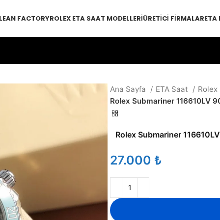
LEAN FACTORY
ROLEX ETA SAAT MODELLERI
ÜRETICI FIRMALAR
ETA
Ana Sayfa
ETA Saat
Rolex
Rolex Submariner 116610LV 90
Rolex Submariner 116610LV
₺