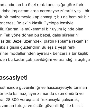
 adlandırılan bu özel renk tonu, ışığa göre farklı
n, daha loş ortamlarda neredeyse zümrüt yeşili bir
ak bir malzemeyle kaplanmıştır; bu da hem şık bir
nceresi, Rolex’in klasik Cyclops lensiyle
idir. Kadran ile mükemmel bir uyum içinde olan
. Tek yöne dönen bu bezel, dalış sürelerini
masıdır. Bezel üzerindeki platin kaplama rakamlar
ks algısını güçlendirir. Bu eşsiz yeşil renk
r modellerinden ayırarak benzersiz bir kişilik
en bu kadar çok sevildiğini ve arandığını açıkça
ssasiyeti
risinde güvenilirliği ve hassasiyetiyle tanınan
 etmekle kalmaz, aynı zamanda uzun ömürlü ve
ma, 28.800 vuruş/saat frekansıyla çalışarak,
aman tutuşu ve üstün güvenilirliği ile bilinir.