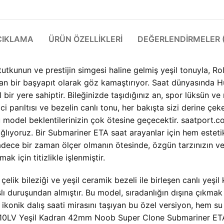
ÇIKLAMA
ÜRÜN ÖZELLIKLERI
DEĞERLENDIRMELER (
 tutkunun ve prestijin simgesi haline gelmiş yeşil tonuyla,
Ro
bir başyapıt olarak göz kamaştırıyor. Saat dünyasında Hu
l bir yere sahiptir. Bileğinizde taşıdığınız an, spor lüksün
parıltısı ve bezelin canlı tonu, her bakışta sizi derine çeken
odel beklentilerinizin çok ötesine geçecektir. saatport.com
ğlıyoruz. Bir
Submariner ETA saat arayanlar için hem esteti
dece bir zaman ölçer olmanın ötesinde, özgün tarzınızın ve s
k için titizlikle işlenmiştir.
lik bileziği ve yeşil ceramik bezeli ile birleşen canlı yeşil 
ı duruşundan almıştır. Bu model, sıradanlığın dışına çıkmak 
n ikonik dalış saati mirasını taşıyan bu özel versiyon, hem s
10LV Yeşil Kadran 42mm Noob Super Clone Submariner ETA