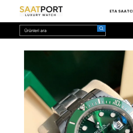
ETA SAAT
C