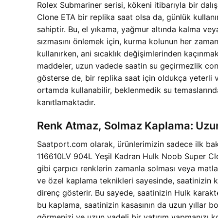
Rolex Submariner serisi, kökeni itibarıyla bir dalı
Clone ETA bir replika saat olsa da, günlük kullan
sahiptir. Bu, el yıkama, yağmur altında kalma veya
sızmasını önlemek için, kurma kolunun her zaman 
kullanırken, ani sıcaklık değişimlerinden kaçınm
maddeler, uzun vadede saatin su geçirmezlik contala
gösterse de, bir replika saat için oldukça yeterli v
ortamda kullanabilir, beklenmedik su temaslarınd
kanıtlamaktadır.
Renk Atmaz, Solmaz Kaplama: Uzun S
Saatport.com olarak, ürünlerimizin sadece ilk bak
116610LV 904L Yeşil Kadran Hulk Noob Super Clon
gibi çarpıcı renklerin zamanla solması veya matla
ve özel kaplama teknikleri sayesinde, saatinizin k
direnç gösterir. Bu sayede, saatinizin Hulk karakt
bu kaplama, saatinizin kasasının da uzun yıllar b
görmenizi ve uzun vadeli bir yatırım yapmanızı kola