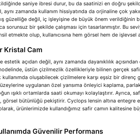
ldiğinde saniye ibresi durur, bu da saatinizi en doğru şekil
, aynı zamanda kullanım hissiyatında da orjinaline çok yakı
üzelliğe değil, iç işleyişine de büyük önem verildiğinin bi
nca sorunsuz bir şekilde çalışması için tasarlanmıştır. Bu 
sil etmekte olup, kullanıcısına hem görsel hem de işlevsel 
r Kristal Cam
ce estetik açıdan değil, aynı zamanda dayanıklılık açısından 
de, üstün çizilmezlik özellikleriyle bilinen gerçek safir k
k kullanımda oluşabilecek çizilmelere karşı eşsiz bir direnç g
ş yüzeylerine uygulanan özel yansıma önleyici kaplama, parlak
ğun ışıklı ortamlarda saati okumayı kolaylaştırır. Ayrıca, safi
 görsel bütünlüğü pekiştirir. Cyclops lensin altına entegre e
olarak, ürünlerimizde kullandığımız safir camın kalitesine 
ullanımda Güvenilir Performans