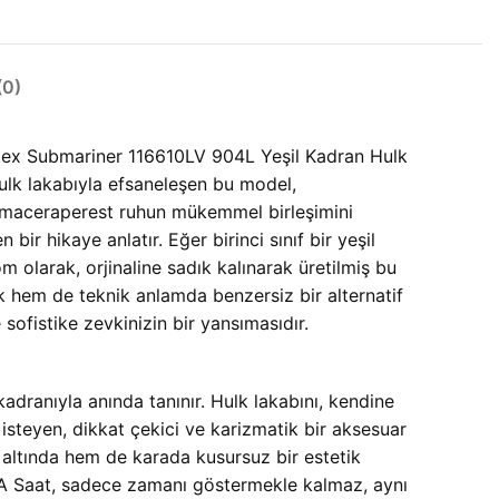
0)
lex Submariner 116610LV 904L Yeşil Kadran Hulk
lk lakabıyla efsaneleşen bu model,
 ve maceraperest ruhun mükemmel birleşimini
 bir hikaye anlatır. Eğer birinci sınıf bir
yeşil
 olarak, orjinaline sadık kalınarak üretilmiş bu
k hem de teknik anlamda benzersiz bir alternatif
ofistike zevkinizin bir yansımasıdır.
kadranıyla anında tanınır. Hulk lakabını, kendine
isteyen, dikkat çekici ve karizmatik bir aksesuar
u altında hem de karada kusursuz bir estetik
 Saat, sadece zamanı göstermekle kalmaz, aynı