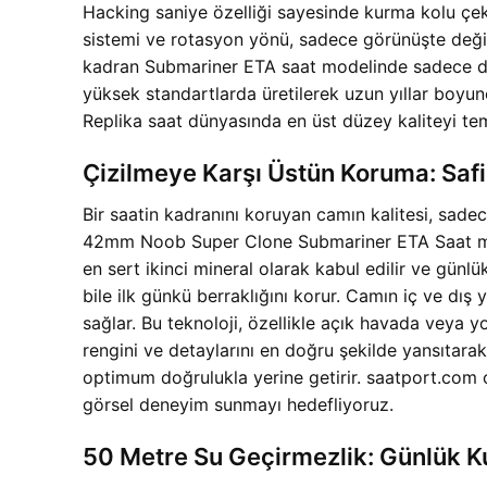
Hacking saniye özelliği sayesinde kurma kolu çeki
sistemi ve rotasyon yönü, sadece görünüşte değil
kadran Submariner ETA saat modelinde sadece dış g
yüksek standartlarda üretilerek uzun yıllar boyu
Replika saat dünyasında en üst düzey kaliteyi tem
Çizilmeye Karşı Üstün Koruma: Safi
Bir saatin kadranını koruyan camın kalitesi, sade
42mm Noob Super Clone Submariner ETA Saat modelin
en sert ikinci mineral olarak kabul edilir ve günlü
bile ilk günkü berraklığını korur. Camın iç ve dı
sağlar. Bu teknoloji, özellikle açık havada veya yo
rengini ve detaylarını en doğru şekilde yansıtarak,
optimum doğrulukla yerine getirir. saatport.com 
görsel deneyim sunmayı hedefliyoruz.
50 Metre Su Geçirmezlik: Günlük K