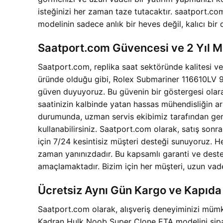
isteğinizi her zaman taze tutacaktır. saatport.co
modelinin sadece anlık bir heves değil, kalıcı bir
Saatport.com Güvencesi ve 2 Yıl 
Saatport.com, replika saat sektöründe kalitesi v
üründe olduğu gibi,
Rolex Submariner 116610LV 9
güven duyuyoruz. Bu güvenin bir göstergesi olar
saatinizin kalbinde yatan hassas mühendisliğin a
durumunda, uzman servis ekibimiz tarafından gerekl
kullanabilirsiniz. Saatport.com olarak, satış so
için 7/24 kesintisiz müşteri desteği sunuyoruz. H
zaman yanınızdadır. Bu kapsamlı garanti ve dest
amaçlamaktadır. Bizim için her müşteri, uzun vadeli
Ücretsiz Aynı Gün Kargo ve Kapıda
Saatport.com olarak, alışveriş deneyiminizi mümk
Kadran Hulk Noob Super Clone ETA modelini sipariş