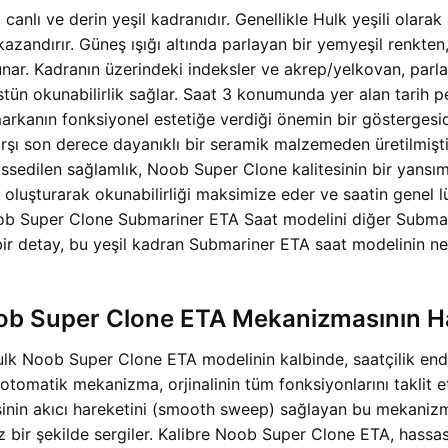
 canlı ve derin yeşil kadranıdır. Genellikle Hulk yeşili olarak
kazandırır. Güneş ışığı altında parlayan bir yemyeşil renkte
unar. Kadranın üzerindeki indeksler ve akrep/yelkovan, parl
tün okunabilirlik sağlar. Saat 3 konumunda yer alan tarih pe
y, markanın fonksiyonel estetiğe verdiği önemin bir gösterges
şı son derece dayanıklı bir seramik malzemeden üretilmiştir
hissedilen sağlamlık, Noob Super Clone kalitesinin bir yansı
t oluşturarak okunabilirliği maksimize eder ve saatin genel lü
 Super Clone Submariner ETA Saat modelini diğer Submarine
bir detay, bu
yeşil kadran Submariner ETA saat modelinin ned
b Super Clone ETA Mekanizmasının Ha
 Noob Super Clone ETA modelinin kalbinde, saatçilik endüst
tomatik mekanizma, orjinalinin tüm fonksiyonlarını taklit
resinin akıcı hareketini (smooth sweep) sağlayan bu mekaniz
bir şekilde sergiler. Kalibre Noob Super Clone ETA, hassas z