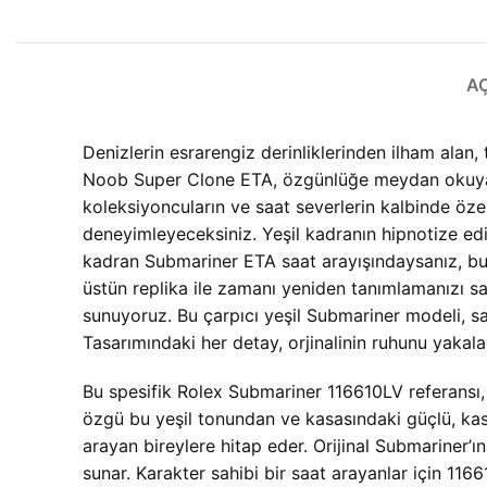
A
Denizlerin esrarengiz derinliklerinden ilham alan,
Noob Super Clone ETA, özgünlüğe meydan okuyan 
koleksiyoncuların ve saat severlerin kalbinde öze
deneyimleyeceksiniz. Yeşil kadranın hipnotize edici 
kadran Submariner ETA saat arayışındaysanız, bu m
üstün replika ile zamanı yeniden tanımlamanızı sa
sunuyoruz. Bu çarpıcı yeşil Submariner modeli, sa
Tasarımındaki her detay, orjinalinin ruhunu yakalama
Bu spesifik Rolex Submariner 116610LV referansı, çe
özgü bu yeşil tonundan ve kasasındaki güçlü, kasl
arayan bireylere hitap eder. Orijinal Submariner’ı
sunar. Karakter sahibi bir saat arayanlar için
1166