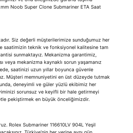
42mm Noob Super Clone Submariner ETA Saat
tadır. Siz değerli müşterilerimize sunduğumuz her
aatimizin teknik ve fonksiyonel kalitesine tam
rantisi sunmaktayız. Mekanizma garantimiz,
atası veya mekanizma kaynaklı sorun yaşamanız
yede, saatinizi uzun yıllar boyunca güvenle
oruz. Müşteri memnuniyetini en üst düzeyde tutmak
ğunda, deneyimli ve güler yüzlü ekibimiz her
minizi sorunsuz ve keyifli bir hale getirmeyi
metle pekiştirmek en büyük önceliğimizdir.
ruz.
Rolex Submariner 116610LV 904L Yeşil
acaksınız. Türkiye’nin her yerine aynı gün