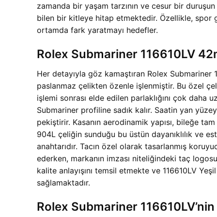
zamanda bir yaşam tarzının ve cesur bir duruşun if
bilen bir kitleye hitap etmektedir. Özellikle, sp
ortamda fark yaratmayı hedefler.
Rolex Submariner 116610LV 42m
Her detayıyla göz kamaştıran Rolex Submariner 11
paslanmaz çelikten özenle işlenmiştir. Bu özel çe
işlemi sonrası elde edilen parlaklığını çok daha u
Submariner profiline sadık kalır. Saatin yan yüzey
pekiştirir. Kasanın aerodinamik yapısı, bileğe ta
904L çeliğin sunduğu bu üstün dayanıklılık ve est
anahtarıdır. Tacın özel olarak tasarlanmış koruyu
ederken, markanın imzası niteliğindeki taç logosu d
kalite anlayışını temsil etmekte ve
116610LV Yeşil
sağlamaktadır.
Rolex Submariner 116610LV’nin Gö