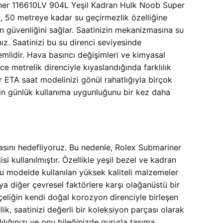
ner 116610LV 904L Yeşil Kadran Hulk Noob Super
z, 50 metreye kadar su geçirmezlik özelliğine
in güvenliğini sağlar. Saatinizin mekanizmasına su
z. Saatinizi bu su direnci seviyesinde
mlidir. Hava basıncı değişimleri ve kimyasal
ce metrelik direnciyle kıyaslandığında farklılık
 ETA saat modelinizi gönül rahatlığıyla birçok
nin günlük kullanıma uygunluğunu bir kez daha
asını hedefliyoruz. Bu nedenle,
Rolex Submariner
ullanılmıştır. Özellikle yeşil bezel ve kadran
bu modelde kullanılan yüksek kaliteli malzemeler
ya diğer çevresel faktörlere karşı olağanüstü bir
 çeliğin kendi doğal korozyon direnciyle birleşen
, saatinizi değerli bir koleksiyon parçası olarak
ılığınızı ve onu bileğinizde gururla taşıma