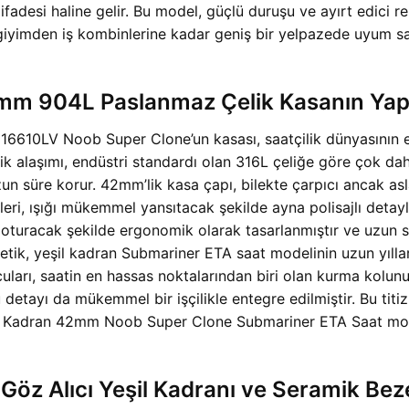
adesi haline gelir. Bu model, güçlü duruşu ve ayırt edici re
or giyimden iş kombinlerine kadar geniş bir yelpazede uyum s
m 904L Paslanmaz Çelik Kasanın Yapıs
6610LV Noob Super Clone’un kasası, saatçilik dünyasının en
lik alaşımı, endüstri standardı olan 316L çeliğe göre çok d
zun süre korur. 42mm’lik kasa çapı, bilekte çarpıcı ancak asl
leri, ışığı mükemmel yansıtacak şekilde ayna polisajlı detayl
m oturacak şekilde ergonomik olarak tasarlanmıştır ve uzun 
etik,
yeşil kadran Submariner ETA saat modelinin uzun yılla
cuları, saatin en hassas noktalarından biri olan kurma kolun
etayı da mükemmel bir işçilikle entegre edilmiştir. Bu titiz 
 Kadran 42mm Noob Super Clone Submariner ETA Saat modeli
z Alıcı Yeşil Kadranı ve Seramik Bezel