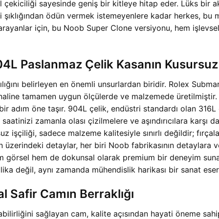
ekiciliği sayesinde geniş bir kitleye hitap eder. Lüks bir a
ahi şıklığından ödün vermek istemeyenlere kadar herkes, bu
arayanlar için, bu Noob Super Clone versiyonu, hem işlevsell
 Paslanmaz Çelik Kasanın Kusursuz İ
ıklılığını belirleyen en önemli unsurlardan biridir. Rolex S
aline tamamen uygun ölçülerde ve malzemede üretilmiştir. P
ir adım öne taşır. 904L çelik, endüstri standardı olan 316
, saatinizi zamanla olası çizilmelere ve aşındırıcılara karşı 
z işçiliği, sadece malzeme kalitesiyle sınırlı değildir; fırça
zerindeki detaylar, her biri Noob fabrikasının detaylara ve
em görsel hem de dokunsal olarak premium bir deneyim suna
ika değil, aynı zamanda mühendislik harikası bir sanat eseri
al Safir Camın Berraklığı
bilirliğini sağlayan cam, kalite açısından hayati öneme sa