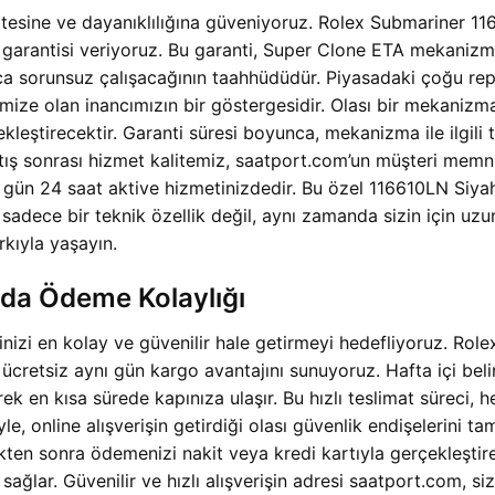
tesine ve dayanıklılığına güveniyoruz. Rolex Submariner 
a garantisi veriyoruz. Bu garanti, Super Clone ETA mekaniz
ca sorunsuz çalışacağının taahhüdüdür. Piyasadaki çoğu repl
imize olan inancımızın bir göstergesidir. Olası bir mekaniz
ekleştirecektir. Garanti süresi boyunca, mekanizma ile ilgil
tış sonrası hizmet kalitemiz, saatport.com’un müşteri memnu
 7 gün 24 saat aktive hizmetinizdedir. Bu özel 116610LN S
sadece bir teknik özellik değil, aynı zamanda sizin için uzun 
kıyla yaşayın.
ıda Ödeme Kolaylığı
minizi en kolay ve güvenilir hale getirmeyi hedefliyoruz. 
cretsiz aynı gün kargo avantajını sunuyoruz. Hafta içi belirl
k en kısa sürede kapınıza ulaşır. Bu hızlı teslimat süreci, 
e, online alışverişin getirdiği olası güvenlik endişelerini 
kten sonra ödemenizi nakit veya kredi kartıyla gerçekleştirebi
 sağlar. Güvenilir ve hızlı alışverişin adresi saatport.com