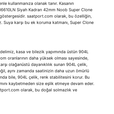
nle kullanmanıza olanak tanır. Kasanın
k, 116610LN Siyah Kadran 42mm Noob Super Clone
östergesidir. saatport.com olarak, bu özelliğin,
riz. Suya karşı bu ek koruma katmanı, Super Clone
limiz, kasa ve bilezik yapımında üstün 904L
 krom oranlarının daha yüksek olması sayesinde,
arşı olağanüstü dayanıklılık sunan 904L çelik,
 değil, aynı zamanda saatinizin daha uzun ömürlü
da bile, 904L çelik, renk stabilitesini korur. Bu
mını kaybetmeden size eşlik etmeye devam eder.
atport.com olarak, bu doğal solmazlık ve