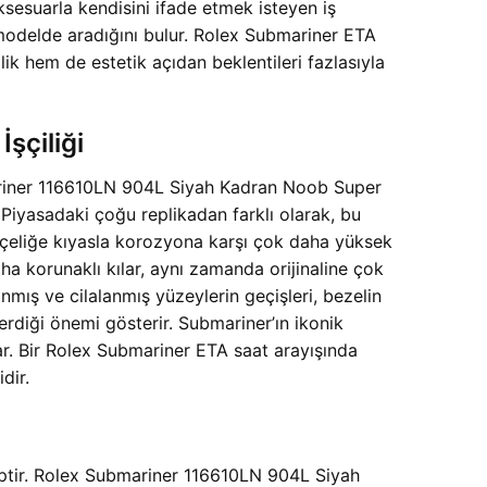
ksesuarla kendisini ifade etmek isteyen iş
 modelde aradığını bulur. Rolex Submariner ETA
ik hem de estetik açıdan beklentileri fazlasıyla
şçiliği
ubmariner 116610LN 904L Siyah Kadran Noob Super
iyasadaki çoğu replikadan farklı olarak, bu
L çeliğe kıyasla korozyona karşı çok daha yüksek
daha korunaklı kılar, aynı zamanda orijinaline çok
lanmış ve cilalanmış yüzeylerin geçişleri, bezelin
rdiği önemi gösterir. Submariner’ın ikonik
r. Bir Rolex Submariner ETA saat arayışında
dir.
hiptir. Rolex Submariner 116610LN 904L Siyah