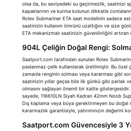
olsa da, bu seviyedeki su geçirmezlik, saatinizi
kapaklarının ve kurma kolunun dikkatle contala
Rolex Submariner ETA saat modelinin sadece estet
saatinizin kullanım ömrünü uzattığını ve size gün
ETA mekanizmalı saatinizin güvenilirliğini artıran 
904L Çeliğin Doğal Rengi: Solma
Saatport.com tarafından sunulan Rolex Submari
paslanmaz çelik kullanılarak üretilmiştir. Bu özel
zamanla renginin solması veya kararması gibi soru
saatinizin yıllar geçse bile ilk günkü gibi parlak
olmasını sağlayan önemli bir kalite göstergesidir. 
sayede, 116610LN Siyah Kadran 42mm Noob Super
Dış kaplama veya boya gerektirmeyen bu doğal ren
kararmazlık garantisiyle, yatırımınızın değerini k
Saatport.com Güvencesiyle 3 Yı