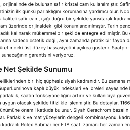
rijinalinde de bulunan safir kristal cam kullanılmıştır. Sa
aatinizin ilk günkü parlaklığını korumasına yardımcı olur. N
kaliteli safir cam, ışığı doğru bir şekilde yansıtarak kadranı
 cam üzerinde orijinaldeki gibi konumlandırılmıştır. Tarih pen
a sadık kalınarak mükemmel bir şekilde entegre edilmiştir.
rına sadece estetik değil, aynı zamanda pratik bir fayda da
üretimdeki üst düzey hassasiyetini açıkça gösterir. Saatpor
 sunacağının garantisini veriyoruz.
e Net Şekilde Sunumu
elliklerinden biri hiç şüphesiz siyah kadranıdır. Bu zamana
SuperLuminova kaplı büyük indeksleri ve ibreleri sayesinde 
parlaklık, saatin fonksiyonelliğini artırır ve kullanıcıya güve
en uygun olacak şekilde titizlikle işlenmiştir. Bu detaylar
ünümüne önemli katkıda bulunur. Siyah Cerachrom bezelin pa
. Parlaklık ve mat yüzeylerin dengeli kombinasyonu, kadranın
ah kadranlı Rolex Submariner ETA saat, zamanı her zaman en 