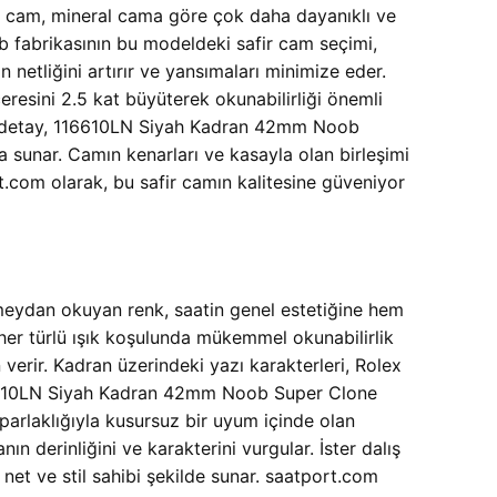
fir cam, mineral cama göre çok daha dayanıklı ve
oob fabrikasının bu modeldeki safir cam seçimi,
n netliğini artırır ve yansımaları minimize eder.
ceresini 2.5 kat büyüterek okunabilirliği önemli
 Bu detay, 116610LN Siyah Kadran 42mm Noob
 sunar. Camın kenarları ve kasayla olan birleşimi
t.com olarak, bu safir camın kalitesine güveniyor
 meydan okuyan renk, saatin genel estetiğine hem
her türlü ışık koşulunda mükemmel okunabilirlik
n verir. Kadran üzerindeki yazı karakterleri, Rolex
, 116610LN Siyah Kadran 42mm Noob Super Clone
rlaklığıyla kusursuz bir uyum içinde olan
 derinliğini ve karakterini vurgular. İster dalış
net ve stil sahibi şekilde sunar. saatport.com