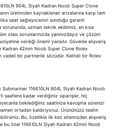
116610LN 904L Siyah Kadran Noob Super Clone
manın üretimden kaynaklanan arızalarına karşı tam
ika saat sağlayıcısının sunduğu garanti
ma sorununda, uzman teknik ekibimiz, en kısa
i tüm olası sorunlarınızda yanınızdayız ve çözüm
niyetine verdiği önemi yansıtır. Güvenle alışveriş
iyah Kadran 42mm Noob Super Clone Rolex
vadeli bir partnerlik sözüdür. Kaliteli bir Rolex
Rolex Submariner 116610LN 904L Siyah Kadran Noob
i saatlere kadar verdiğiniz siparişler, hiç
heyecanla beklediğiniz saatinize kavuşma sürenizi
tamamen ortadan kaldırıyoruz. Ürününüzü teslim
lirsiniz. Bu, özellikle ilk kez sitemizden alışveriş
, size bu özel 116610LN Siyah Kadran 42mm Noob