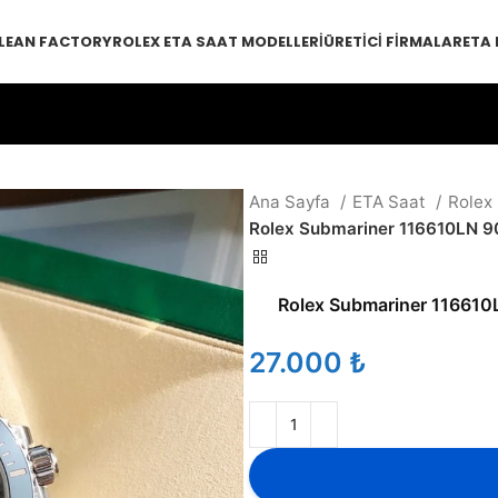
LEAN FACTORY
ROLEX ETA SAAT MODELLERI
ÜRETICI FIRMALAR
ETA
Ana Sayfa
ETA Saat
Rolex
Rolex Submariner 116610LN 9
Rolex Submariner 116610
₺