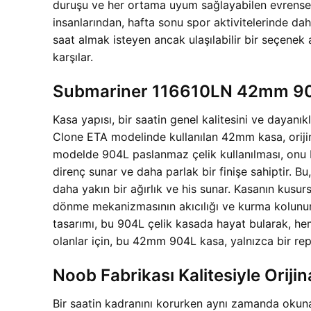
duruşu ve her ortama uyum sağlayabilen evrensel ç
insanlarından, hafta sonu spor aktivitelerinde d
saat almak isteyen ancak ulaşılabilir bir seçenek 
karşılar.
Submariner 116610LN 42mm 904L
Kasa yapısı, bir saatin genel kalitesini ve dayan
Clone ETA modelinde kullanılan 42mm kasa, orijin
modelde 904L paslanmaz çelik kullanılması, onu b
direnç sunar ve daha parlak bir finişe sahiptir. Bu
daha yakın bir ağırlık ve his sunar. Kasanın kusursu
dönme mekanizmasının akıcılığı ve kurma kolunun ü
tasarımı, bu 904L çelik kasada hayat bularak, h
olanlar için, bu 42mm 904L kasa, yalnızca bir repl
Noob Fabrikası Kalitesiyle Orijin
Bir saatin kadranını korurken aynı zamanda okuna