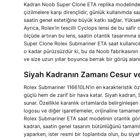
Kadran Noob Super Clone ETA replika modelinde, o
çizilmelere karşı dirençlidir, günlük kullanımda s
saatin genel estetiğine büyük katkı sağlar. Yüksek 
Ayrıca, Rolex’in tescilli Cyclops lensi de bu safir
ölçüde artıran bu lens, saatin otantik tasarımın
Super Clone Rolex Submariner ETA saat kullanıcıla
o kadar pürüzsüzdür ki, bu da Noob fabrikasının 
ve size uzun yıllar boyunca berrak bir görüş alanı
Siyah Kadranın Zamanı Cesur v
Rolex Submariner 116610LN’in en karakteristik öz
güçlü hem de zarif bir hava katar. Siyah kadran, 
sunar. Özellikle karanlık ortamlarda belirginleşen 
logosu ve diğer işaretlemeler, orijinaline tamam
Rolex Submariner ETA saat modelinin otantik gör
kadran, saatin genel tasarım bütünlüğünü tamamlar
yaparken, ister resmi bir toplantıda olun, bu siy