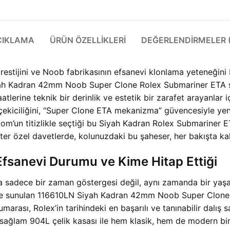
ÇIKLAMA
ÜRÜN ÖZELLIKLERI
DEĞERLENDIRMELER (
prestijini ve Noob fabrikasının efsanevi klonlama yeteneğini
ah Kadran 42mm Noob Super Clone Rolex Submariner ETA saat
aatlerine teknik bir derinlik ve estetik bir zarafet arayanlar
 çekiciliğini, “Super Clone ETA mekanizma” güvencesiyle ye
om’un titizlikle seçtiği bu Siyah Kadran Rolex Submariner E
ter özel davetlerde, kolunuzdaki bu şaheser, her bakışta kali
fsanevi Durumu ve Kime Hitap Ettiği
 sadece bir zaman göstergesi değil, aynı zamanda bir yaşam
iyle sunulan 116610LN Siyah Kadran 42mm Noob Super Clone
numarası, Rolex’in tarihindeki en başarılı ve tanınabilir dalış 
 sağlam 904L çelik kasası ile hem klasik, hem de modern bir 