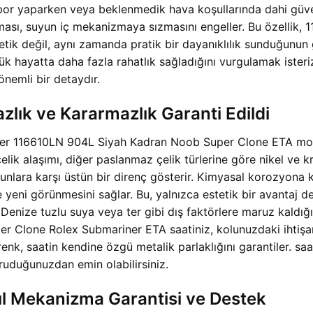
 spor yaparken veya beklenmedik hava koşullarında dahi güve
nması, suyun iç mekanizmaya sızmasını engeller. Bu özelli
ik değil, aynı zamanda pratik bir dayanıklılık sunduğunun g
lük hayatta daha fazla rahatlık sağladığını vurgulamak iste
önemli bir detaydır.
zlık ve Kararmazlık Garanti Edildi
ner 116610LN 904L Siyah Kadran Noob Super Clone ETA mode
 çelik alaşımı, diğer paslanmaz çelik türlerine göre nikel ve
nlara karşı üstün bir direnç gösterir. Kimyasal korozyona k
 ve yeni görünmesini sağlar. Bu, yalnızca estetik bir avantaj
Denize tuzlu suya veya ter gibi dış faktörlere maruz kaldığın
 Clone Rolex Submariner ETA saatiniz, kolunuzdaki ihtişa
k, saatin kendine özgü metalik parlaklığını garantiler. sa
oruduğunuzdan emin olabilirsiniz.
l Mekanizma Garantisi ve Destek