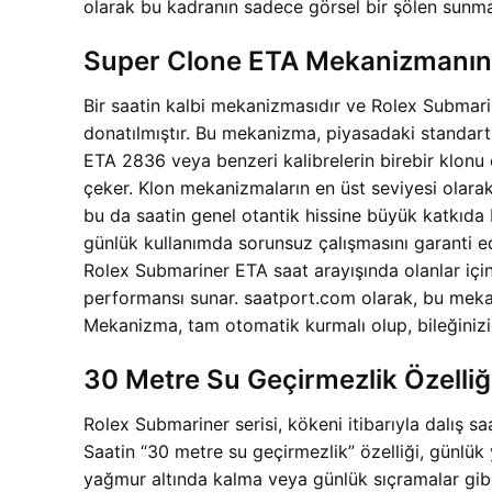
olarak bu kadranın sadece görsel bir şölen sunma
Super Clone ETA Mekanizmanın G
Bir saatin kalbi mekanizmasıdır ve Rolex Subm
donatılmıştır. Bu mekanizma, piyasadaki standart 
ETA 2836 veya benzeri kalibrelerin birebir klonu 
çeker. Klon mekanizmaların en üst seviyesi olarak 
bu da saatin genel otantik hissine büyük katkıda 
günlük kullanımda sorunsuz çalışmasını garanti ede
Rolex Submariner ETA saat arayışında olanlar içi
performansı sunar. saatport.com olarak, bu meka
Mekanizma, tam otomatik kurmalı olup, bileğinizin
30 Metre Su Geçirmezlik Özelliği
Rolex Submariner serisi, kökeni itibarıyla dalış
Saatin “30 metre su geçirmezlik” özelliği, günlük
yağmur altında kalma veya günlük sıçramalar gibi