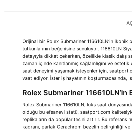
A
Orijinal bir Rolex Submariner 116610LN’in ikonik 
tutkunlarının beğenisine sunuluyor. 116610LN Siy
detayıyla dikkat çekerken, özellikle klasik dalış s
zaman içinde kanıtlanmış sağlamlığını ve estetik
saat deneyimi yaşamak isteyenler için, saatport.c
vaat ediyor. İster iş hayatının koşturmacasında, is
Rolex Submariner 116610LN’in E
Rolex Submariner 116610LN, lüks saat dünyasında
olduğu bu efsanevi statü, saatport.com kalites
replikaların da popülaritesini artırır. Bu referans 
kadranı, parlak Cerachrom bezelin belirginliği ve