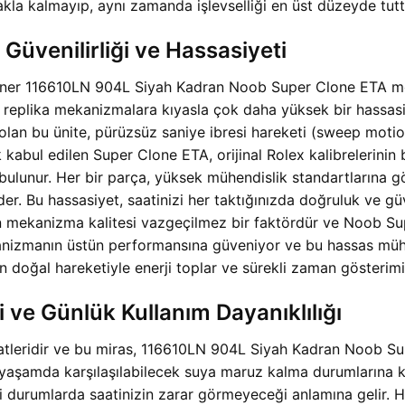
kla kalmayıp, aynı zamanda işlevselliği en üst düzeyde tutt
üvenilirliği ve Hassasiyeti
ariner 116610LN 904L Siyah Kadran Noob Super Clone ETA m
replika mekanizmalara kıyasla çok daha yüksek bir hassasiye
olan bu ünite, pürüzsüz saniye ibresi hareketi (sweep motio
kabul edilen Super Clone ETA, orijinal Rolex kalibrelerinin bi
bulunur. Her bir parça, yüksek mühendislik standartlarına gö
r. Bu hassasiyet, saatinizi her taktığınızda doğruluk ve güv
n mekanizma kalitesi vazgeçilmez bir faktördür ve Noob Sup
nizmanın üstün performansına güveniyor ve bu hassas mühen
 doğal hareketiyle enerji toplar ve sürekli zaman gösterimi
 ve Günlük Kullanım Dayanıklılığı
 saatleridir ve bu miras, 116610LN 904L Siyah Kadran Noob S
 yaşamda karşılaşılabilecek suya maruz kalma durumlarına ka
 durumlarda saatinizin zarar görmeyeceği anlamına gelir. H