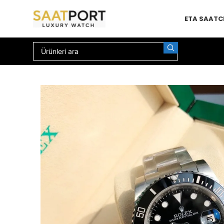
ETA SAAT
C