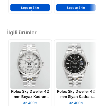
ETA
and Bracelet Black
B
Dial
Sepete Ekle
Sepete Ekle
M
İlgili ürünler
Rolex Sky Dweller 42
Rolex Sky Dweller 42
R
mm Beyaz Kadran
mm Siyah Kadran
Jübilee 336934
Jübilee 336934
₺
₺