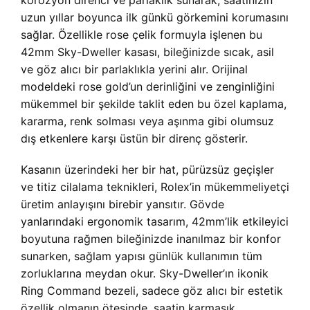
korozyon direnci ve parlaklık sunarak, saatinizin
uzun yıllar boyunca ilk günkü görkemini korumasını
sağlar. Özellikle rose çelik formuyla işlenen bu
42mm Sky-Dweller kasası, bileğinizde sıcak, asil
ve göz alıcı bir parlaklıkla yerini alır. Orijinal
modeldeki rose gold’un derinliğini ve zenginliğini
mükemmel bir şekilde taklit eden bu özel kaplama,
kararma, renk solması veya aşınma gibi olumsuz
dış etkenlere karşı üstün bir direnç gösterir.
Kasanın üzerindeki her bir hat, pürüzsüz geçişler
ve titiz cilalama teknikleri, Rolex’in mükemmeliyetçi
üretim anlayışını birebir yansıtır. Gövde
yanlarındaki ergonomik tasarım, 42mm’lik etkileyici
boyutuna rağmen bileğinizde inanılmaz bir konfor
sunarken, sağlam yapısı günlük kullanımın tüm
zorluklarına meydan okur. Sky-Dweller’ın ikonik
Ring Command bezeli, sadece göz alıcı bir estetik
özellik olmanın ötesinde, saatin karmaşık