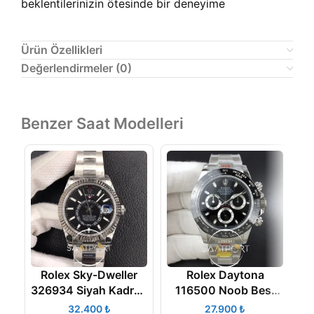
beklentilerinizin ötesinde bir deneyime
Ürün Özellikleri
Değerlendirmeler (0)
Benzer Saat Modelleri
Rolex Sky-Dweller
Rolex Daytona
326934 Siyah Kadran
116500 Noob Best
42mm Super Clone
Edition 904L Case
R
₺
₺