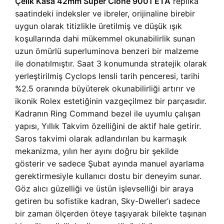
Çelik Kasa 42mm Super Clone 9001 ETA
replika
saatindeki indeksler ve ibreler, orijinaline birebir
uygun olarak titizlikle üretilmiş ve düşük ışık
koşullarında dahi mükemmel okunabilirlik sunan
uzun ömürlü superluminova benzeri bir malzeme
ile donatılmıştır. Saat 3 konumunda stratejik olarak
yerleştirilmiş Cyclops lensli tarih penceresi, tarihi
%2.5 oranında büyüterek okunabilirliği artırır ve
ikonik Rolex estetiğinin vazgeçilmez bir parçasıdır.
Kadranın Ring Command bezel ile uyumlu çalışan
yapısı, Yıllık Takvim özelliğini de aktif hale getirir.
Saros takvimi olarak adlandırılan bu karmaşık
mekanizma, yılın her ayını doğru bir şekilde
gösterir ve sadece Şubat ayında manuel ayarlama
gerektirmesiyle kullanıcı dostu bir deneyim sunar.
Göz alıcı güzelliği ve üstün işlevselliği bir araya
getiren bu sofistike kadran, Sky-Dweller’ı sadece
bir zaman ölçerden öteye taşıyarak bilekte taşınan