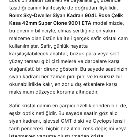
Lüks bir saatin zarafeti ve dayanıklılığı, üzerinde
taşıdığı camın kalitesiyle de doğrudan ilişkilidir.
Rolex Sky-Dweller Siyah Kadran 904L Rose Çelik
Kasa 42mm Super Clone 9001 ETA
modelimizde,
bu önemin bilinciyle, elmas sertliğine en yakın
malzeme olan üstün kaliteli gerçek safir kristal cam
kullanılmıştır. Safir, günlük hayatta
karşılaşılabilecek anahtar, bozuk para veya sert
yüzey teması gibi çizilmelere ve darbelere karşı
olağanüstü bir direnç gösterir. Bu sayede saatinizin
siyah kadranı her zaman pırıl pırıl ve kusursuz bir
okunabilirlikle kalır, en zorlu dış etkenlere karşı
maksimum düzeyde koruma altındadır.
Safir kristal camın en çarpıcı özelliklerinden biri de,
eşsiz optik netliğidir. Bu sayede saatin göz alıcı
siyah kadranı, işlevsel GMT diski ve Cyclops lensli
tarih penceresi, hiçbir bozulma, renk değişimi veya
istenmeyen yansıma oluşturmadan kristal