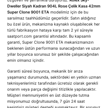
özgüven ve şeffaflıkla duruyoruz.
Rolex Sky-
Dweller Siyah Kadran 904L Rose Çelik Kasa 42mm
Super Clone 9001 ETA
modelimiz için de bu
sarsılmaz taahhüdümüz geçerlidir. Satın aldığınız
bu özel ürün, mekanizma kaynaklı oluşabilecek her
türlü fabrikasyon hataya karşı tam 2 yıl süreyle
saatport.com garantisi altındadır. Bu kapsamlı
garanti, Super Clone 9001 ETA mekanizmanızın
beklenen üstün performansı sunacağından ve uzun
yıllar boyunca sorunsuz bir şekilde çalışacağından
emin olmanız içindir.
Garanti süresi boyunca, mekanik bir arıza
yaşamanız durumunda, sektördeki en yetkin uzman
teknisyenlerimiz tarafından ücretsiz olarak gerekli
onarım veya parça değişimi titizlikle yapılacaktır.
Müşteri memnuniyetini en üst düzeyde tutma
misyonumuz doğrultusunda, 7 gün 24 saat
kesintisiz müşteri desteği sunmaktayız. Bir sorunuz