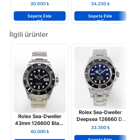
Edition 904L Steel
Edition 904L Steel
B
₺
₺
Black Dial on Jubilee
YG Lumed Dial Super
Bracelet 3235
Clone
Sepete Ekle
Sepete Ekle
İlgili ürünler
Rolex Sea-Dweller
Rolex Sea-Dweller
Deepsea 126660 D-
43mm 126600 Black
Blue James Cameron
₺
904L Eta Saat
₺
Super Clone
Sepete Ekle