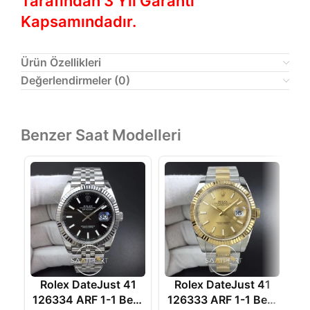
Tarafından 3 Yıl Garanti
Kapsamındadır.
Ürün Özellikleri
Değerlendirmeler (0)
Benzer Saat Modelleri
Rolex DateJust 41
Rolex DateJust 41
126334 ARF 1-1 Best
126333 ARF 1-1 Best
1