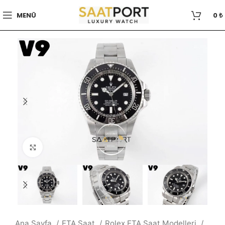
MENÜ
0
₺
Büyütmek için tıklayın
Ana Sayfa
ETA Saat
Rolex ETA Saat Modelleri