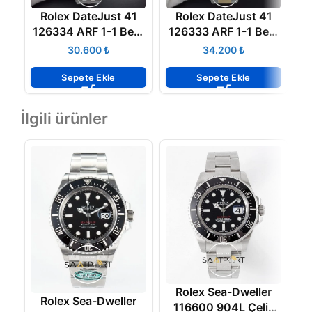
Rolex DateJust 41
Rolex DateJust 41
126334 ARF 1-1 Best
126333 ARF 1-1 Best
1
Edition 904L Steel
Edition 904L Steel
B
₺
₺
Black Dial on Jubilee
YG Lumed Dial Super
Bracelet 3235
Clone
Sepete Ekle
Sepete Ekle
İlgili ürünler
Rolex Sea-Dweller
Rolex Sea-Dweller
116600 904L Çelik