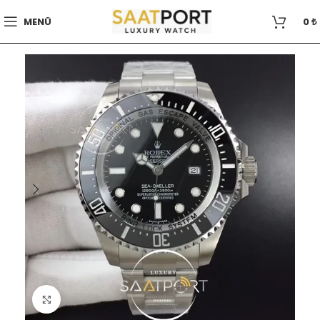
MENÜ
0
₺
Büyütmek için tıklayın