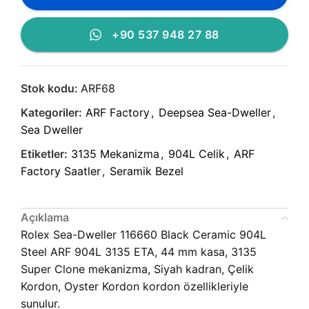
+90 537 948 27 88
Stok kodu:
ARF68
Kategoriler:
ARF Factory
,
Deepsea Sea-Dweller
,
Sea Dweller
Etiketler:
3135 Mekanizma
,
904L Celik
,
ARF
Factory Saatler
,
Seramik Bezel
Açıklama
Rolex Sea-Dweller 116660 Black Ceramic 904L
Steel ARF 904L 3135 ETA, 44 mm kasa, 3135
Super Clone mekanizma, Siyah kadran, Çelik
Kordon, Oyster Kordon kordon özellikleriyle
sunulur.