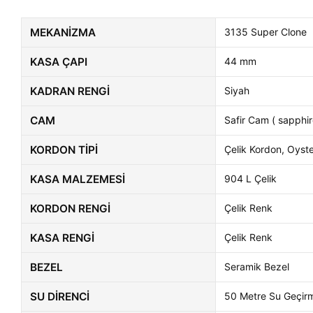
MEKANIZMA
3135 Super Clone
KASA ÇAPI
44 mm
KADRAN RENGI
Siyah
CAM
Safir Cam ( sapphir
KORDON TIPI
Çelik Kordon, Oyst
KASA MALZEMESI
904 L Çelik
KORDON RENGI
Çelik Renk
KASA RENGI
Çelik Renk
BEZEL
Seramik Bezel
SU DIRENCI
50 Metre Su Geçir