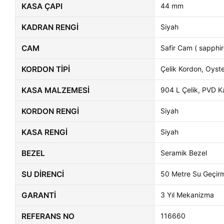
KASA ÇAPI
44 mm
KADRAN RENGI
Siyah
CAM
Safir Cam ( sapphir
KORDON TIPI
Çelik Kordon, Oyst
KASA MALZEMESI
904 L Çelik, PVD 
KORDON RENGI
Siyah
KASA RENGI
Siyah
BEZEL
Seramik Bezel
SU DIRENCI
50 Metre Su Geçir
GARANTI
3 Yıl Mekanizma
REFERANS NO
116660