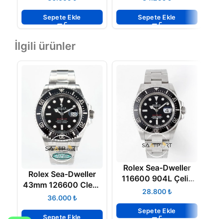
Black Dial on Jubilee
YG Lumed Dial Super
Bracelet 3235
Clone
Sepete Ekle
Sepete Ekle
İlgili ürünler
Rolex Sea-Dweller
Rolex Sea-Dweller
116600 904L Çelik
43mm 126600 Clean
40mm 3135 Super
₺
904L Kasa Seramik
₺
Clone ETA
Bezel 3235 ETA
Sepete Ekle
Sepete Ekle