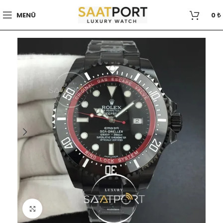
MENÜ
0
₺
Büyütmek için tıklayın