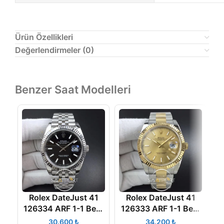
Ürün Özellikleri
Değerlendirmeler (0)
Benzer Saat Modelleri
Rolex DateJust 41
Rolex DateJust 41
126334 ARF 1-1 Best
126333 ARF 1-1 Best
1
Edition 904L Steel
Edition 904L Steel
B
₺
₺