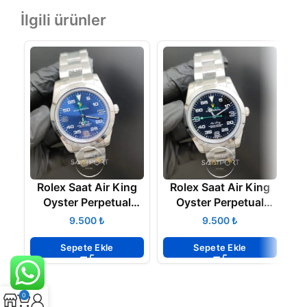
İlgili ürünler
Rolex Saat Air King
Rolex Saat Air King
Oyster Perpetual
Oyster Perpetual
Siyah Kadran Düz
Mavi Kadran Düz
₺
₺
Çelik Bezel
Çelik Bezel
Sepete Ekle
Sepete Ekle
0