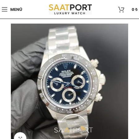
MENÜ
0
₺
Büyütmek için tıklayın