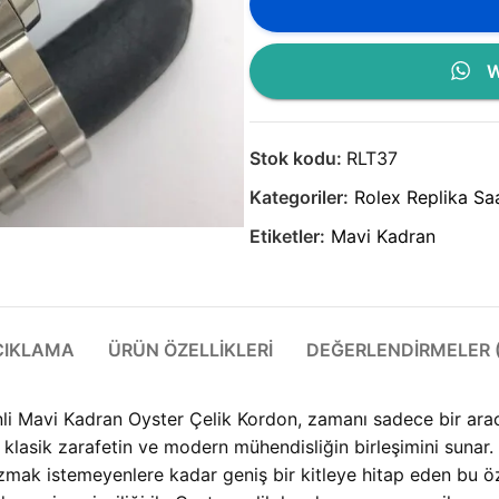
W
Stok kodu:
RLT37
Kategoriler:
Rolex Replika Sa
Etiketler:
Mavi Kadran
ÇIKLAMA
ÜRÜN ÖZELLIKLERI
DEĞERLENDIRMELER (
nli Mavi Kadran Oyster Çelik Kordon, zamanı sadece bir arac
 klasik zarafetin ve modern mühendisliğin birleşimini sunar.
bozmak istemeyenlere kadar geniş bir kitleye hitap eden bu 