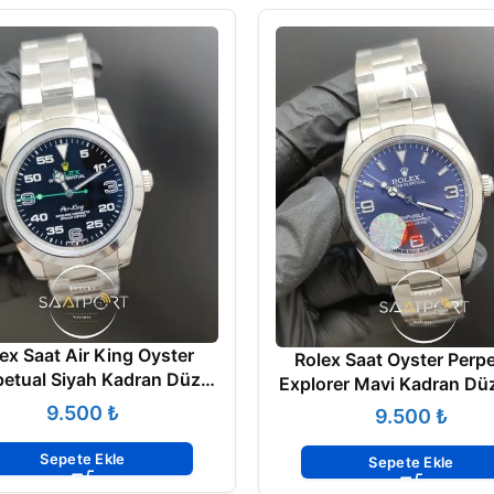
ex Saat Air King Oyster
Rolex Saat Oyster Perpe
petual Siyah Kadran Düz
Explorer Mavi Kadran Düz
Çelik Bezel
Bezel
₺
₺
Sepete Ekle
Sepete Ekle