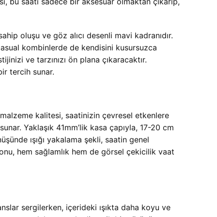
ı, bu saati sadece bir aksesuar olmaktan çıkarıp,
sahip oluşu ve göz alıcı desenli mavi kadranıdır.
casual kombinlerde de kendisini kusursuzca
ijinizi ve tarzınızı ön plana çıkaracaktır.
r tercih sunar.
 malzeme kalitesi, saatinizin çevresel etkenlere
ş sunar. Yaklaşık 41mm’lik kasa çapıyla, 17-20 cm
önüşünde ışığı yakalama şekli, saatin genel
syonu, hem sağlamlık hem de görsel çekicilik vaat
anslar sergilerken, içerideki ışıkta daha koyu ve