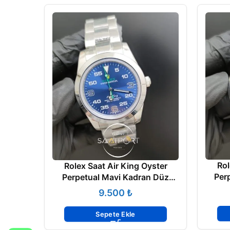
Rol
Rolex Saat Air King Oyster
Per
Perpetual Mavi Kadran Düz
Çelik Bezel
₺
Sepete Ekle