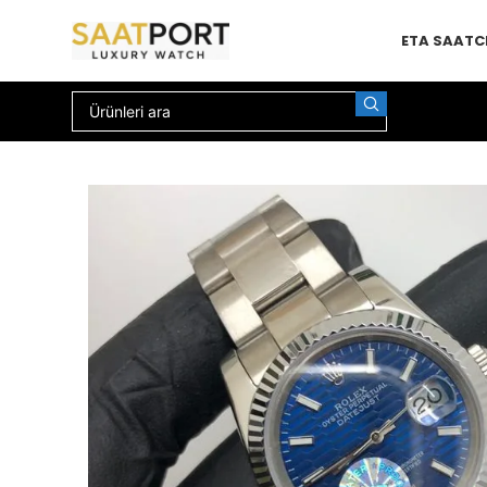
ETA SAAT
C