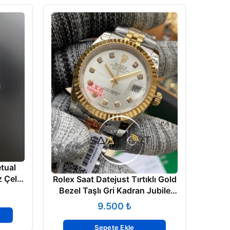
Role
tual
Gold K
 Çelik
Rolex Saat Datejust Tırtıklı Gold
Bezel Taşlı Gri Kadran Jubile
Çelik Kordon
₺
Sepete Ekle