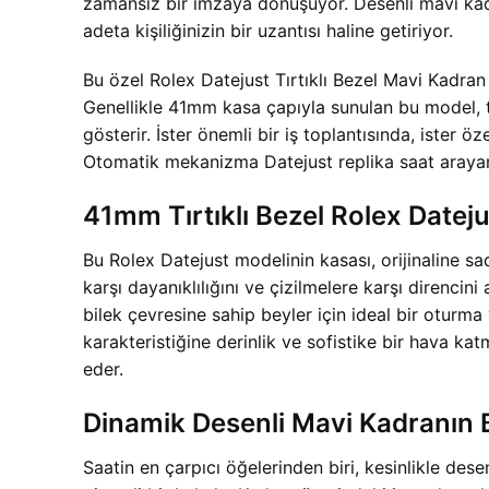
zamansız bir imzaya dönüşüyor. Desenli mavi kadra
adeta kişiliğinizin bir uzantısı haline getiriyor.
Bu özel Rolex Datejust Tırtıklı Bezel Mavi Kadran 
Genellikle 41mm kasa çapıyla sunulan bu model, 
gösterir. İster önemli bir iş toplantısında, ister 
Otomatik mekanizma Datejust replika saat arayanla
41mm Tırtıklı Bezel Rolex Datej
Bu Rolex Datejust modelinin kasası, orijinaline sa
karşı dayanıklılığını ve çizilmelere karşı direnc
bilek çevresine sahip beyler için ideal bir oturma 
karakteristiğine derinlik ve sofistike bir hava k
eder.
Dinamik Desenli Mavi Kadranın
Saatin en çarpıcı öğelerinden biri, kesinlikle dese