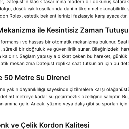
nler, Datejust’ın klasik tasarımına modern bir dokunuş kata
dolgu, düşük ışık koşullarında dahi mükemmel okunabilirlik s
on Rolex, estetik beklentilerinizi fazlasıyla karşılayacaktır.
ekanizma ile Kesintisiz Zaman Tutuşu
formanslı ve hassas bir otomatik mekanizma bulunur. Saatin
sürekli bir doğruluk ve güvenilirlik sunar. Bileğinizdeki har
an kaldırır. Sağlam yapısıyla dikkat çeken bu hareket, günlük
tik mekanizma Datejust replika saat tutkunları için bu de
e 50 Metre Su Direnci
ne yakın dayanıklılığı sayesinde çizilmelere karşı olağanüst
model 50 metreye kadar su geçirmezlik özelliğine sahiptir. Bu
nlamına gelir. Ancak, yüzme veya dalış gibi su sporları içi
k ve Çelik Kordon Kalitesi