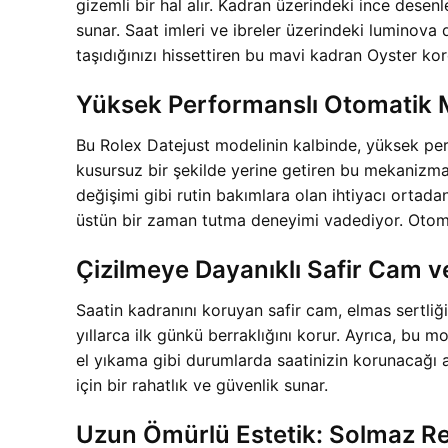
gizemli bir hal alır. Kadran üzerindeki ince dese
sunar. Saat imleri ve ibreler üzerindeki luminova 
taşıdığınızı hissettiren bu mavi kadran Oyster kord
Yüksek Performanslı Otomatik M
Bu Rolex Datejust modelinin kalbinde, yüksek per
kusursuz bir şekilde yerine getiren bu mekanizma, 
değişimi gibi rutin bakımlara olan ihtiyacı ortad
üstün bir zaman tutma deneyimi vadediyor. Otoma
Çizilmeye Dayanıklı Safir Cam v
Saatin kadranını koruyan safir cam, elmas sertliği
yıllarca ilk günkü berraklığını korur. Ayrıca, bu 
el yıkama gibi durumlarda saatinizin korunacağı a
için bir rahatlık ve güvenlik sunar.
Uzun Ömürlü Estetik: Solmaz Ren