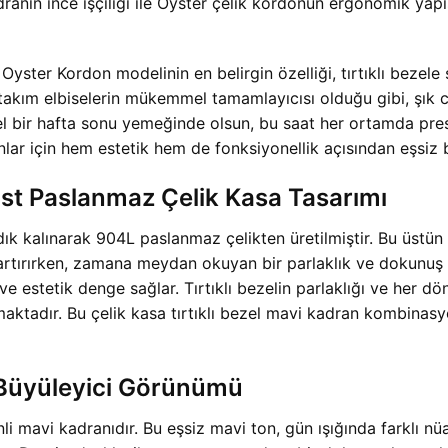
nın ince işçiliği ile Oyster çelik kordonun ergonomik yapıs
Oyster Kordon modelinin en belirgin özelliği, tırtıklı bezele 
takım elbiselerin mükemmel tamamlayıcısı olduğu gibi, şık 
özel bir hafta sonu yemeğinde olsun, bu saat her ortamda prest
r için hem estetik hem de fonksiyonellik açısından eşsiz bi
ust Paslanmaz Çelik Kasa Tasarımı
dık kalınarak 904L paslanmaz çelikten üretilmiştir. Bu üstün
ini artırırken, zamana meydan okuyan bir parlaklık ve dokunu
ve estetik denge sağlar. Tırtıklı bezelin parlaklığı ve her d
atmaktadır. Bu çelik kasa tırtıklı bezel mavi kadran kombina
 Büyüleyici Görünümü
nli mavi kadranıdır. Bu eşsiz mavi ton, gün ışığında farklı nü