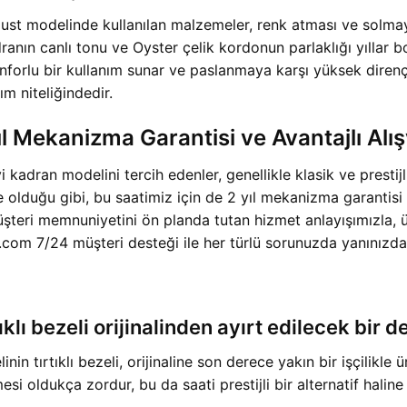
 modelinde kullanılan malzemeler, renk atması ve solmaya k
ranın canlı tonu ve Oyster çelik kordonun parlaklığı yılla
nforlu bir kullanım sunar ve paslanmaya karşı yüksek dirençl
ım niteliğindedir.
 Mekanizma Garantisi ve Avantajlı Alış
adran modelini tercih edenler, genellikle klasik ve prestij
e olduğu gibi, bu saatimiz için de 2 yıl mekanizma garantis
 Müşteri memnuniyetini ön planda tutan hizmet anlayışımızla
ort.com 7/24 müşteri desteği ile her türlü sorunuzda yanınızd
ıklı bezeli orijinalinden ayırt edilecek bir d
 tırtıklı bezeli, orijinaline son derece yakın bir işçilikle ü
mesi oldukça zordur, bu da saati prestijli bir alternatif haline 