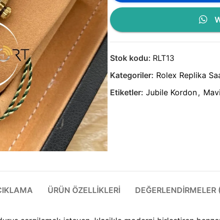
W
Stok kodu:
RLT13
Kategoriler:
Rolex Replika Sa
Etiketler:
Jubile Kordon
,
Mav
ÇIKLAMA
ÜRÜN ÖZELLIKLERI
DEĞERLENDIRMELER (