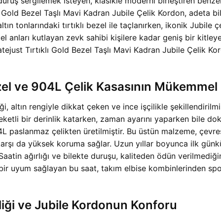
uruş sergilemek isteyen, klasikle moderni birleştiren benzer
ı Gold Bezel Taşlı Mavi Kadran Jubile Çelik Kordon, adeta bi
 altın tonlarındaki tırtıklı bezel ile taçlanırken, ikonik Jubil
 anları kutlayan zevk sahibi kişilere kadar geniş bir kitleye
Datejust Tırtıklı Gold Bezel Taşlı Mavi Kadran Jubile Çelik Ko
ı Bezel ve 904L Çelik Kasasının Mükemm
altın rengiyle dikkat çeken ve ince işçilikle şekillendirilmiş t
etli bir derinlik katarken, zaman ayarını yaparken bile doku
4L paslanmaz çelikten üretilmiştir. Bu üstün malzeme, çevrese
şı da yüksek koruma sağlar. Uzun yıllar boyunca ilk günkü p
aatin ağırlığı ve bilekte duruşu, kaliteden ödün verilmediğin
 bir uyum sağlayan bu saat, takım elbise kombinlerinden spor
ciliği ve Jubile Kordonun Konforu