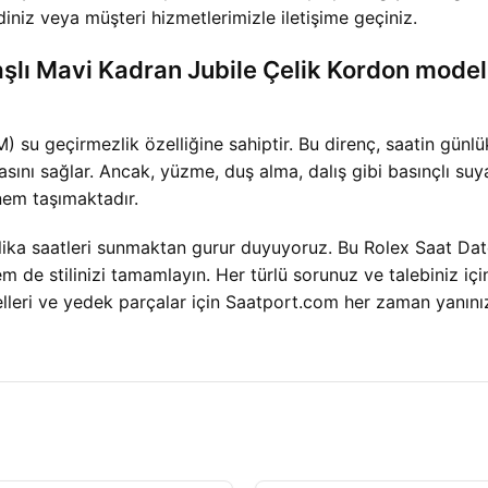
diniz veya müşteri hizmetlerimizle iletişime geçiniz.
Taşlı Mavi Kadran Jubile Çelik Kordon model
 su geçirmezlik özelliğine sahiptir. Bu direnç, saatin günl
sını sağlar. Ancak, yüzme, duş alma, dalış gibi basınçlı suya
nem taşımaktadır.
eplika saatleri sunmaktan gurur duyuyoruz. Bu Rolex Saat Date
 de stilinizi tamamlayın. Her türlü sorunuz ve talebiniz iç
lleri ve yedek parçalar için Saatport.com her zaman yanını