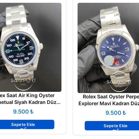
ex Saat Air King Oyster
Rolex Saat Oyster Perpe
petual Siyah Kadran Düz
Explorer Mavi Kadran Düz
Çelik Bezel
Bezel
₺
₺
Sepete Ekle
Sepete Ekle