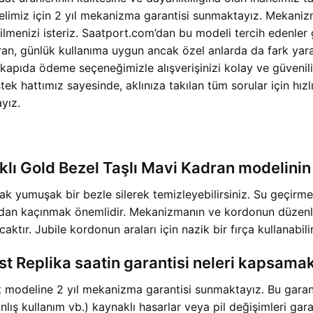
limiz için 2 yıl mekanizma garantisi sunmaktayız. Mekanizma
menizi isteriz. Saatport.com’dan bu modeli tercih edenler g
an, günlük kullanıma uygun ancak özel anlarda da fark yarat
 kapıda ödeme seçeneğimizle alışverişinizi kolay ve güvenilir
k hattımız sayesinde, aklınıza takılan tüm sorular için hızl
yız.
ıklı Gold Bezel Taşlı Mavi Kadran modelinin
ak yumuşak bir bezle silerek temizleyebilirsiniz. Su geçirmez
ndan kaçınmak önemlidir. Mekanizmanın ve kordonun düzenli a
tır. Jubile kordonun araları için nazik bir fırça kullanabilir
st Replika saatin garantisi neleri kapsama
t modeline 2 yıl mekanizma garantisi sunmaktayız. Bu gara
nlış kullanım vb.) kaynaklı hasarlar veya pil değişimleri gara