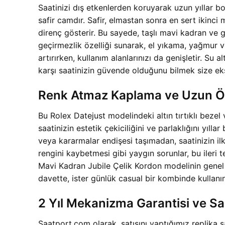
Saatinizi dış etkenlerden koruyarak uzun yıllar bo
safir camdır. Safir, elmastan sonra en sert ikinc
direnç gösterir. Bu sayede, taşlı mavi kadran ve
geçirmezlik özelliği sunarak, el yıkama, yağmur ve
artırırken, kullanım alanlarınızı da genişletir. Su
karşı saatinizin güvende olduğunu bilmek size eks
Renk Atmaz Kaplama ve Uzun Ö
Bu Rolex Datejust modelindeki altın tırtıklı bezel 
saatinizin estetik çekiciliğini ve parlaklığını yı
veya kararmalar endişesi taşımadan, saatinizin ilk
rengini kaybetmesi gibi yaygın sorunlar, bu ileri 
Mavi Kadran Jubile Çelik Kordon modelinin genel d
davette, ister günlük casual bir kombinde kullan
2 Yıl Mekanizma Garantisi ve S
Saatport.com olarak, satışını yaptığımız replika sa