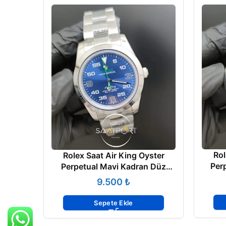
Rol
Rolex Saat Air King Oyster
Per
Perpetual Mavi Kadran Düz
Çelik Bezel
₺
Sepete Ekle