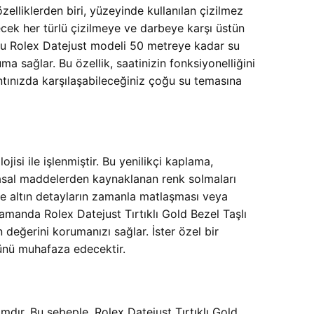
elliklerden biri, yüzeyinde kullanılan çizilmez
ecek her türlü çizilmeye ve darbeye karşı üstün
 bu Rolex Datejust modeli 50 metreye kadar su
a sağlar. Bu özellik, saatinizin fonksiyonelliğini
şantınızda karşılaşabileceğiniz çoğu su temasına
jisi ile işlenmiştir. Bu yenilikçi kaplama,
imyasal maddelerden kaynaklanan renk solmaları
kle altın detayların zamanla matlaşması veya
zamanda Rolex Datejust Tırtıklı Gold Bezel Taşlı
değerini korumanızı sağlar. İster özel bir
münü muhafaza edecektir.
amdır. Bu sebeple, Rolex Datejust Tırtıklı Gold