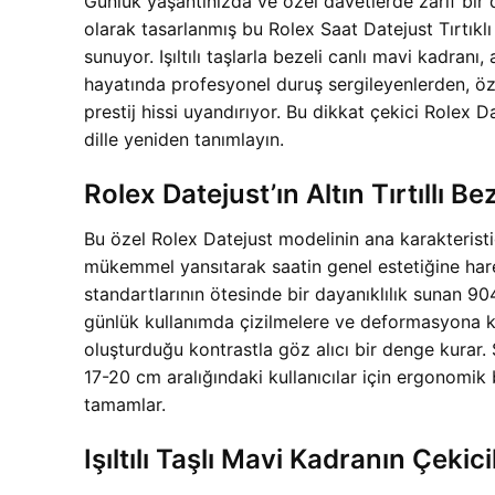
Günlük yaşantınızda ve özel davetlerde zarif bir d
olarak tasarlanmış bu Rolex Saat Datejust Tırtıkl
sunuyor. Işıltılı taşlarla bezeli canlı mavi kadranı,
hayatında profesyonel duruş sergileyenlerden, özel
prestij hissi uyandırıyor. Bu dikkat çekici Rolex 
dille yeniden tanımlayın.
Rolex Datejust’ın Altın Tırtıll
Bu özel Rolex Datejust modelinin ana karakteristiği, 
mükemmel yansıtarak saatin genel estetiğine harek
standartlarının ötesinde bir dayanıklılık sunan 90
günlük kullanımda çizilmelere ve deformasyona kar
oluşturduğu kontrastla göz alıcı bir denge kurar. S
17-20 cm aralığındaki kullanıcılar için ergonomik
tamamlar.
Işıltılı Taşlı Mavi Kadranın Çeki