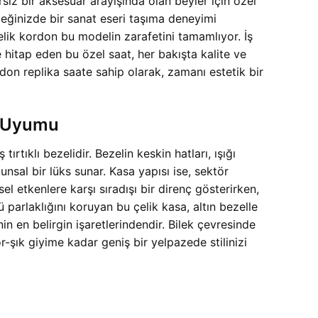
siz bir aksesuar arayışında olan beyler için özel
leğinizde bir sanat eseri taşıma deneyimi
e çelik kordon bu modelin zarafetini tamamlıyor. İş
 hitap eden bu özel saat, her bakışta kalite ve
rdon replika saate sahip olarak, zamanı estetik bir
el Uyumu
ırtıklı bezelidir. Bezelin keskin hatları, ışığı
nsal bir lüks sunar. Kasa yapısı ise, sektör
l etkenlere karşı sıradışı bir direnç gösterirken,
arlaklığını koruyan bu çelik kasa, altın bezelle
in en belirgin işaretlerindendir. Bilek çevresinde
-şık giyime kadar geniş bir yelpazede stilinizi