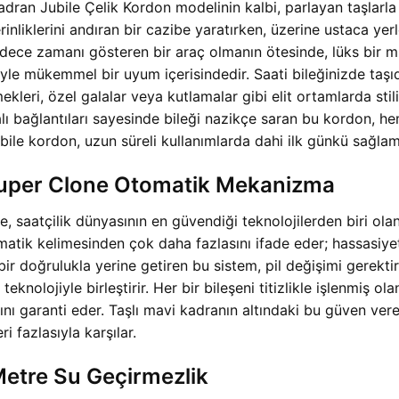
Kadran Jubile Çelik Kordon modelinin kalbi, parlayan taşlarl
liklerini andıran bir cazibe yaratırken, üzerine ustaca yerle
adece zamanı gösteren bir araç olmanın ötesinde, lüks bir m
yle mükemmel bir uyum içerisindedir. Saati bileğinizde taşı
ekleri, özel galalar veya kutlamalar gibi elit ortamlarda stili
ıralı bağlantıları sayesinde bileği nazikçe saran bu kordon,
ile kordon, uzun süreli kullanımlarda dahi ilk günkü sağlaml
Super Clone Otomatik Mekanizma
nde, saatçilik dünyasının en güvendiği teknolojilerden biri
tik kelimesinden çok daha fazlasını ifade eder; hassasiyet,
ir doğrulukla yerine getiren bu sistem, pil değişimi gerekti
knolojiyle birleştirir. Her bir bileşeni titizlikle işlenmiş 
sını garanti eder. Taşlı mavi kadranın altındaki bu güven v
 fazlasıyla karşılar.
 Metre Su Geçirmezlik