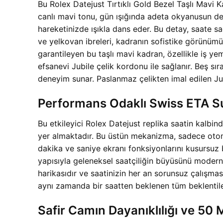
Bu Rolex Datejust Tırtıklı Gold Bezel Taşlı Mavi 
canlı mavi tonu, gün ışığında adeta okyanusun derin
hareketinizde ışıkla dans eder. Bu detay, saate s
ve yelkovan ibreleri, kadranın sofistike görünümü
garantileyen bu taşlı mavi kadran, özellikle iş yem
efsanevi Jubile çelik kordonu ile sağlanır. Beş s
deneyim sunar. Paslanmaz çelikten imal edilen Jub
Performans Odaklı Swiss ETA 
Bu etkileyici Rolex Datejust replika saatin kalbi
yer almaktadır. Bu üstün mekanizma, sadece otoma
dakika ve saniye ekranı fonksiyonlarını kusursuz b
yapısıyla geleneksel saatçiliğin büyüsünü modern te
harikasıdır ve saatinizin her an sorunsuz çalışma
aynı zamanda bir saatten beklenen tüm beklentileri
Safir Camın Dayanıklılığı ve 50