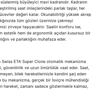
a süslenmiş büyüleyici mavi kadranıdır. Kadranın
ştirilmiş saat imleçlerindeki parlak taşlar, her
ücevher değeri katar. Okunabilirliği yüksek akrep
dığınızda tüm gözleri üzerinize çekmeyi
nizi zirveye taşıyacaktır. Saatin konforu ise,
 hem estetik hem de ergonomik açıdan kusursuz bir
ığını ve parlaklığını muhafaza eder.
 olan Swiss ETA Super Clone otomatik mekanizma
 güvenilirlik ve uzun ömürlülük vaat eder. Saat,
rmeyen, bilek hareketlerinizle kendini şarj eden
olan bu mekanizma, gerçek bir İsviçre mühendisliği
eren hareket, zamanı sadece göstermekle kalmaz,