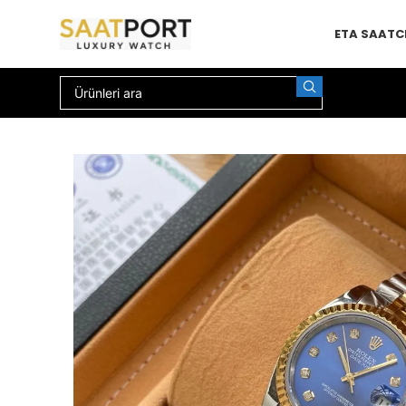
ETA SAAT
C