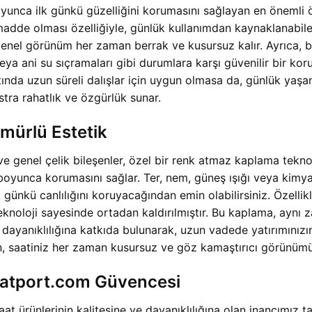
yunca ilk günkü güzelliğini korumasını sağlayan en önemli öz
i madde olması özelliğiyle, günlük kullanımdan kaynaklanabil
 genel görünüm her zaman berrak ve kusursuz kalır. Ayrıca,
ya ani su sıçramaları gibi durumlara karşı güvenilir bir korum
 altında uzun süreli dalışlar için uygun olmasa da, günlük ya
tra rahatlık ve özgürlük sunar.
mürlü Estetik
ve genel çelik bileşenler, özel bir renk atmaz kaplama teknolo
llar boyunca korumasını sağlar. Ter, nem, güneş ışığı veya k
 günkü canlılığını koruyacağından emin olabilirsiniz. Özelli
teknoloji sayesinde ortadan kaldırılmıştır. Bu kaplama, aynı 
ayanıklılığına katkıda bulunarak, uzun vadede yatırımınızın 
ın, saatiniz her zaman kusursuz ve göz kamaştırıcı görünü
aatport.com Güvencesi
at ürünlerinin kalitesine ve dayanıklılığına olan inancımız t