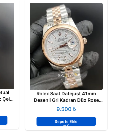
Role
tual
Rolex Saat Datejust 41mm
Kadr
 Çelik
Desenli Gri Kadran Düz Rose
Bezel
₺
Sepete Ekle