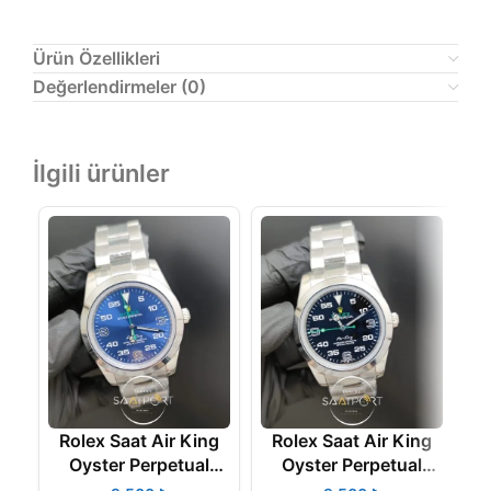
Ürün Özellikleri
Değerlendirmeler (0)
İlgili ürünler
Rolex Saat Air King
Rolex Saat Air King
Oyster Perpetual
Oyster Perpetual
Siyah Kadran Düz
Mavi Kadran Düz