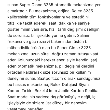
sunan Super Clone 3235 otomatik mekanizma yer
almaktadır. Bu mekanizma, orijinal Rolex 3235
kalibresinin tüm fonksiyonlarını ve estetiğini
titizlikle taklit ederek, saat, dakika ve saniye
gösteriminin yanı sıra, hızlı tarih değişimi özelliğini
de sorunsuz bir şekilde yerine getirir. Salınım
frekansı ve güç rezervi bakımından üstün bir
mühendislik ürünü olan bu Super Clone 3235
mekanizma, uzun süreli doğru zaman tutuşu vaat
eder. Kolunuzdaki hareket enerjisiyle kendini şarj
eden otomatik mekanizma, pil değişimi derdini
ortadan kaldırarak size sorunsuz bir kullanım
deneyimi sunar. Saatport.com olarak sunduğumuz
bu hassas mekanizma, Rolex Datejust Siyah
Kadran Tırtıklı Bezel 41mm Jubile Kordon Replika
Saat modelinin sadece dış görünüşüyle değil, iç
işleyişiyle de sizlere üst düzey bir deneyim
yaşatmayı hedefler.