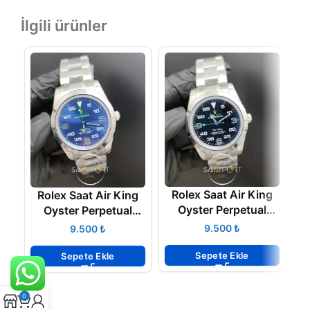
İlgili ürünler
Rolex Saat Air King
Rolex Saat Air King
Oyster Perpetual
Oyster Perpetual
Siyah Kadran Düz
Mavi Kadran Düz
₺
₺
Çelik Bezel
Çelik Bezel
Sepete Ekle
Sepete Ekle
0