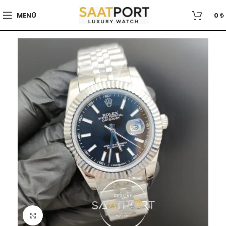
MENÜ
0
₺
Büyütmek için tıklayın