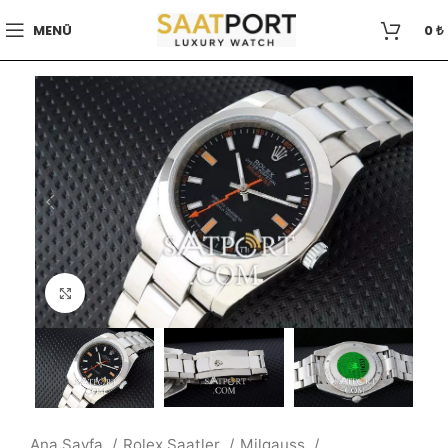
MENÜ
0
₺
Büyütmek için tıklayın
Ana Sayfa
Rolex Saatler
Milgauss