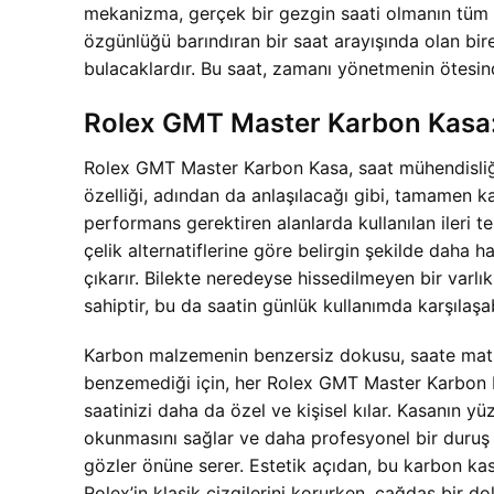
mekanizma, gerçek bir gezgin saati olmanın tüm av
özgünlüğü barındıran bir saat arayışında olan b
bulacaklardır. Bu saat, zamanı yönetmenin ötesinde
Rolex GMT Master Karbon Kasa: H
Rolex GMT Master Karbon Kasa, saat mühendisliğin
özelliği, adından da anlaşılacağı gibi, tamamen 
performans gerektiren alanlarda kullanılan ileri te
çelik alternatiflerine göre belirgin şekilde daha 
çıkarır. Bilekte neredeyse hissedilmeyen bir var
sahiptir, bu da saatin günlük kullanımda karşılaşab
Karbon malzemenin benzersiz dokusu, saate mat, s
benzemediği için, her Rolex GMT Master Karbon 
saatinizi daha da özel ve kişisel kılar. Kasanın y
okunmasını sağlar ve daha profesyonel bir duruş se
gözler önüne serer. Estetik açıdan, bu karbon kasa,
Rolex’in klasik çizgilerini korurken, çağdaş bir