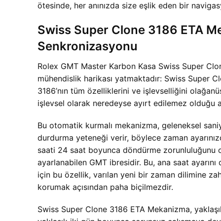
ötesinde, her anınızda size eşlik eden bir navigasy
Swiss Super Clone 3186 ETA M
Senkronizasyonu
Rolex GMT Master Karbon Kasa Swiss Super Clone
mühendislik harikası yatmaktadır: Swiss Super Cl
3186’nın tüm özelliklerini ve işlevselliğini olağ
işlevsel olarak neredeyse ayırt edilemez olduğu anl
Bu otomatik kurmalı mekanizma, geleneksel saniye
durdurma yeteneği verir, böylece zaman ayarınızda
saati 24 saat boyunca döndürme zorunluluğunu orta
ayarlanabilen GMT ibresidir. Bu, ana saat ayarını 
için bu özellik, varılan yeni bir zaman dilimine 
korumak açısından paha biçilmezdir.
Swiss Super Clone 3186 ETA Mekanizma, yaklaşık 40-