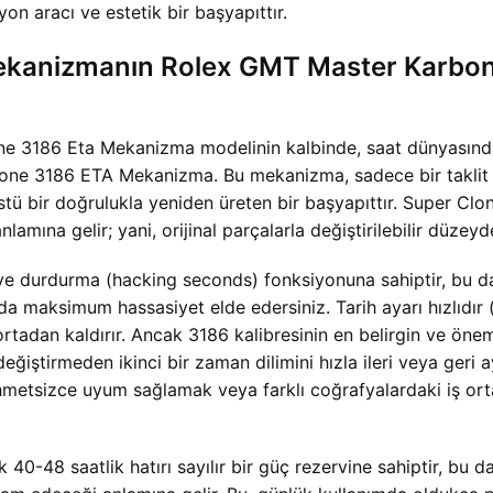
on aracı ve estetik bir başyapıttır.
ekanizmanın Rolex GMT Master Karbon
 3186 Eta Mekanizma modelinin kalbinde, saat dünyasında r
one 3186 ETA Mekanizma. Bu mekanizma, sadece bir taklit o
anüstü bir doğrulukla yeniden üreten bir başyapıttır. Super 
amına gelir; yani, orijinal parçalarla değiştirilebilir düzeyd
 durdurma (hacking seconds) fonksiyonuna sahiptir, bu da s
 maksimum hassasiyet elde edersiniz. Tarih ayarı hızlıdır (
dan kaldırır. Ancak 3186 kalibresinin en belirgin ve önemli
değiştirmeden ikinci bir zaman dilimini hızla ileri veya geri
zahmetsizce uyum sağlamak veya farklı coğrafyalardaki iş orta
48 saatlik hatırı sayılır bir güç rezervine sahiptir, bu da 