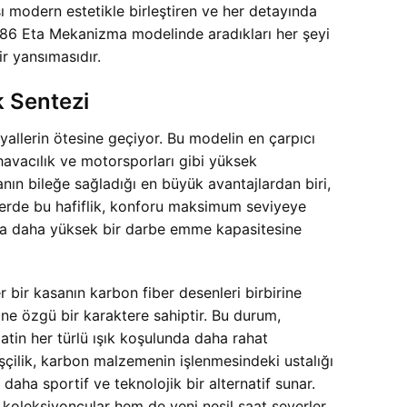
ı modern estetikle birleştiren ve her detayında
186 Eta Mekanizma modelinde aradıkları her şeyi
ir yansımasıdır.
k Sentezi
llerin ötesine geçiyor. Bu modelin en çarpıcı
havacılık ve motorsporları gibi yüksek
sanın bileğe sağladığı en büyük avantajlardan biri,
atlerde bu hafiflik, konforu maksimum seviyeye
asla daha yüksek bir darbe emme kapasitesine
ir kasanın karbon fiber desenleri birbirine
 özgü bir karaktere sahiptir. Bu durum,
atin her türlü ışık koşulunda daha rahat
işçilik, karbon malzemenin işlenmesindeki ustalığı
daha sportif ve teknolojik bir alternatif sunar.
 koleksiyoncular hem de yeni nesil saat severler