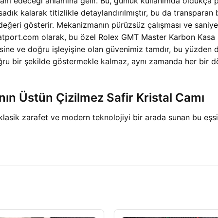
edeceği anlamına gelir. Bu, günlük kullanımda oldukça pratik
 sadık kalarak titizlikle detaylandırılmıştır, bu da transparan
 değeri gösterir. Mekanizmanın pürüzsüz çalışması ve saniye i
r. Saatport.com olarak, bu özel Rolex GMT Master Karbon Ka
ine ve doğru işleyişine olan güvenimiz tamdır, bu yüzden d
u bir şekilde göstermekle kalmaz, aynı zamanda her bir 
n Üstün Çizilmez Safir Kristal Camı
ik zarafet ve modern teknolojiyi bir arada sunan bu eşsiz m