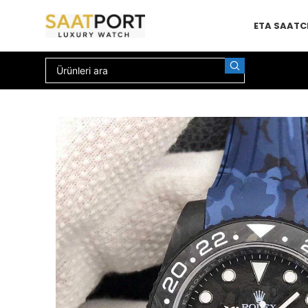
ETA SAAT
C