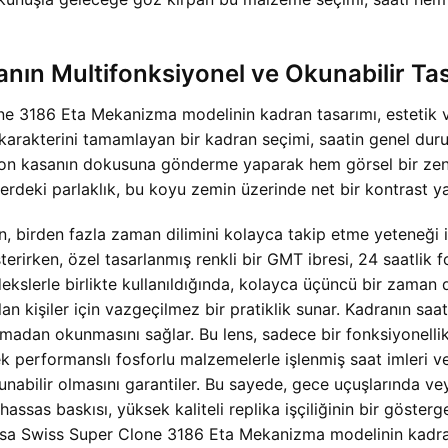
ın Multifonksiyonel ve Okunabilir Ta
3186 Eta Mekanizma modelinin kadran tasarımı, estetik ve
 karakterini tamamlayan bir kadran seçimi, saatin genel dur
rbon kasanın dokusuna gönderme yaparak hem görsel bir zen
gelerdeki parlaklık, bu koyu zemin üzerinde net bir kontrast 
, birden fazla zaman dilimini kolayca takip etme yeteneği 
terirken, özel tasarlanmış renkli bir GMT ibresi, 24 saatlik f
ekslerle birlikte kullanıldığında, kolayca üçüncü bir zaman d
 olan kişiler için vazgeçilmez bir pratiklik sunar. Kadranın sa
anmadan okunmasını sağlar. Bu lens, sadece bir fonksiyonell
 performanslı fosforlu malzemelerle işlenmiş saat imleri ve
unabilir olmasını garantiler. Bu sayede, gece uçuşlarında v
sas baskısı, yüksek kaliteli replika işçiliğinin bir gösterge
Kasa Swiss Super Clone 3186 Eta Mekanizma modelinin kadr