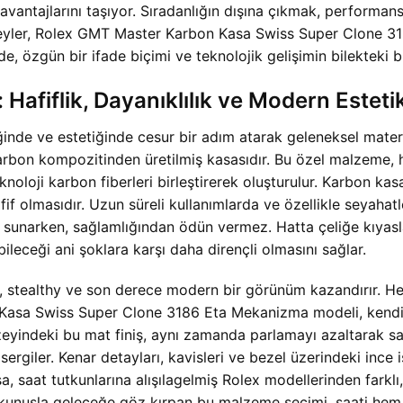
antajlarını taşıyor. Sıradanlığın dışına çıkmak, performans
ireyler, Rolex GMT Master Karbon Kasa Swiss Super Clone 3
, özgün bir ifade biçimi ve teknolojik gelişimin bilekteki b
afiflik, Dayanıklılık ve Modern Esteti
de ve estetiğinde cesur bir adım atarak geleneksel materya
karbon kompozitinden üretilmiş kasasıdır. Bu özel malzeme, 
knoloji karbon fiberleri birleştirerek oluşturulur. Karbon ka
hafif olmasıdır. Uzun süreli kullanımlarda ve özellikle seyah
lık sunarken, sağlamlığından ödün vermez. Hatta çeliğe kıy
ileceği ani şoklara karşı daha dirençli olmasını sağlar.
tealthy ve son derece modern bir görünüm kazandırır. Her b
Kasa Swiss Super Clone 3186 Eta Mekanizma modeli, kendine
üzeyindeki bu mat finiş, aynı zamanda parlamayı azaltarak sa
rgiler. Kenar detayları, kavisleri ve bezel üzerindeki ince 
 saat tutkunlarına alışılagelmiş Rolex modellerinden farklı, 
 dokunuşla geleceğe göz kırpan bu malzeme seçimi, saati hem