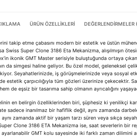
ÇIKLAMA
ÜRÜN ÖZELLIKLERI
DEĞERLENDIRMELER (
lerini takip etme çabasını modern bir estetik ve üstün mühendi
asa Swiss Super Clone 3186 Eta Mekanizma, alışılmışın ötes
lex’in ikonik GMT Master serisiyle buluştuğunda ortaya çık
 da simgesi haline geliyor. Bu özel model, geleneksel çelik ka
kiyor. Seyahatlerinizde, iş görüşmelerinizde veya sosyal etk
 estetik çarpıcılığıyla tüm gözleri üzerinize çekecektir. S
em de eşsiz bir tasarıma sahip olmanın ayrıcalığını yaşaya
n en belirgin özelliklerinden biri, şüphesiz ki yenilikçi k
te sadece inanılmaz bir hafiflik değil, aynı zamanda darbele
il, aynı zamanda aktif bir yaşam tarzı süren veya sıkça seya
 Super Clone 3186 ETA Mekanizma ise, saat severlerin bir r
ız ayarlanabilir GMT kolu sayesinde iki farklı zaman dilimini