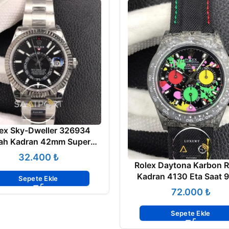
ex Sky-Dweller 326934
ah Kadran 42mm Super
Clone ETA
₺
Rolex Daytona Karbon R
Kadran 4130 Eta Saat 
Sepete Ekle
Kasa
₺
Sepete Ekle