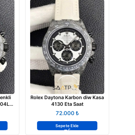
enkli
Rolex Daytona Karbon diw Kasa
904L
4130 Eta Saat
₺
Sepete Ekle