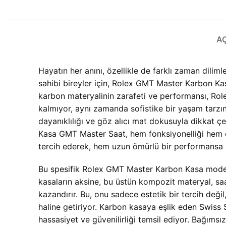
A
Hayatın her anını, özellikle de farklı zaman dilim
sahibi bireyler için, Rolex GMT Master Karbon K
karbon materyalinin zarafeti ve performansı, Ro
kalmıyor, aynı zamanda sofistike bir yaşam tarzının
dayanıklılığı ve göz alıcı mat dokusuyla dikkat çe
Kasa GMT Master Saat, hem fonksiyonelliği hem de
tercih ederek, hem uzun ömürlü bir performansa h
Bu spesifik Rolex GMT Master Karbon Kasa modelini
kasaların aksine, bu üstün kompozit materyal, saa
kazandırır. Bu, onu sadece estetik bir tercih değ
haline getiriyor. Karbon kasaya eşlik eden Swiss
hassasiyet ve güvenilirliği temsil ediyor. Bağıms