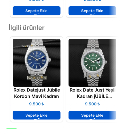
126333 ETA
Sepete Ekle
Sepete Ekle
İlgili ürünler
Rolex Datejust Jübile
Rolex Date Just Yeşil
R
Kordon Mavi Kadran
Kadran jÜBİLE
Kordon 2020 Yeni
₺
₺
Koleksiyon
Serisinden
Sepete Ekle
Sepete Ekle