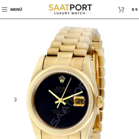
MENÜ
0
₺