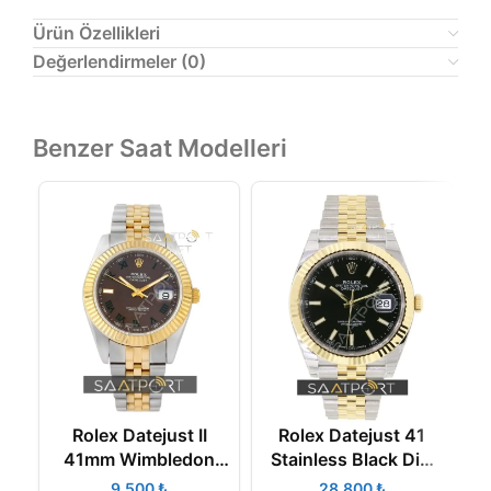
Ürün Özellikleri
Değerlendirmeler (0)
Benzer Saat Modelleri
Rolex Datejust II
Rolex Datejust 41
41mm Wimbledon
Stainless Black Dial
116333 Collection
Jubilee Bracelet
₺
₺