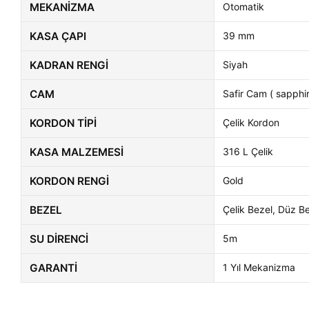
MEKANIZMA
Otomatik
KASA ÇAPI
39 mm
KADRAN RENGI
Siyah
CAM
Safir Cam ( sapphir
KORDON TIPI
Çelik Kordon
KASA MALZEMESI
316 L Çelik
KORDON RENGI
Gold
BEZEL
Çelik Bezel, Düz B
SU DIRENCI
5m
GARANTI
1 Yıl Mekanizma