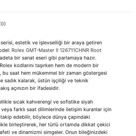
0)
si, estetik ve işlevselliği bir araya getiren
model:
Rolex GMT-Master II 126711CHNR Root
 adeta bir sanat eseri gibi parlamaya hazır.
k Rolex kodlarını taşırken hem de modern bir
netin, bu saat hem mükemmel bir zaman göstergesi
 sadık kalarak, üstün işçiliği ve teknik
ış açınızın bir ifadesidir.
likle sıcak kahverengi ve sofistike siyah
veya farklı saat dilimlerinde iletişim kuranlar için
a takip edebilir, böylece dünya çapındaki
kle birleştirerek, her türlü ortamda dikkat çekici
rafeti ve dinamizmi simgeler. Onun bileğinizdeki