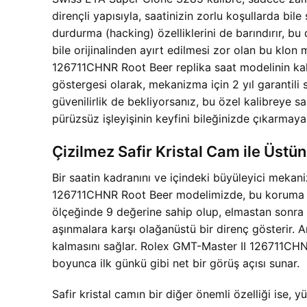
dirençli yapısıyla, saatinizin zorlu koşullarda bil
durdurma (hacking) özelliklerini de barındırır, bu
bile orijinalinden ayırt edilmesi zor olan bu kl
126711CHNR Root Beer replika saat modelinin ka
göstergesi olarak, mekanizma için 2 yıl garantil
güvenilirlik de bekliyorsanız, bu özel kalibreye s
pürüzsüz işleyişinin keyfini bileğinizde çıkarmaya
Çizilmez Safir Kristal Cam ile Üst
Bir saatin kadranını ve içindeki büyüleyici mekan
126711CHNR Root Beer modelimizde, bu koruma görev
ölçeğinde 9 değerine sahip olup, elmastan sonra g
aşınmalara karşı olağanüstü bir direnç gösterir. A
kalmasını sağlar. Rolex GMT-Master II 126711CHNR
boyunca ilk günkü gibi net bir görüş açısı sunar.
Safir kristal camın bir diğer önemli özelliği ise, 