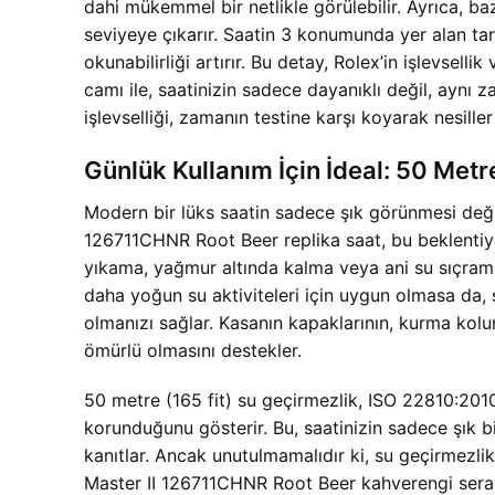
dahi mükemmel bir netlikle görülebilir. Ayrıca, b
seviyeye çıkarır. Saatin 3 konumunda yer alan tari
okunabilirliği artırır. Bu detay, Rolex’in işlevselli
camı ile, saatinizin sadece dayanıklı değil, aynı
işlevselliği, zamanın testine karşı koyarak nesiller 
Günlük Kullanım İçin İdeal: 50 Met
Modern bir lüks saatin sadece şık görünmesi deği
126711CHNR Root Beer replika saat, bu beklentiyi 
yıkama, yağmur altında kalma veya ani su sıçrama
daha yoğun su aktiviteleri için uygun olmasa da
olmanızı sağlar. Kasanın kapaklarının, kurma kolu
ömürlü olmasını destekler.
50 metre (165 fit) su geçirmezlik, ISO 22810:2010 
korunduğunu gösterir. Bu, saatinizin sadece şık 
kanıtlar. Ancak unutulmamalıdır ki, su geçirmezli
Master II 126711CHNR Root Beer kahverengi seramik