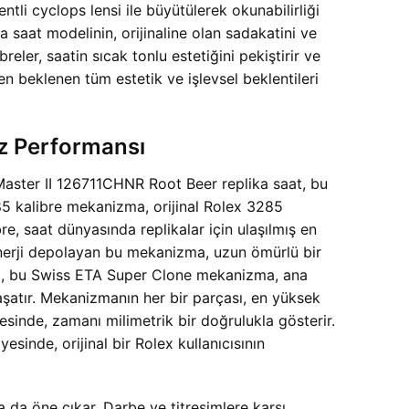
tli cyclops lensi ile büyütülerek okunabilirliği
a saat modelinin, orijinaline olan sadakatini ve
eler, saatin sıcak tonlu estetiğini pekiştirir ve
 beklenen tüm estetik ve işlevsel beklentileri
z Performansı
-Master II 126711CHNR Root Beer replika saat, bu
85 kalibre mekanizma, orijinal Rolex 3285
bre, saat dünyasında replikalar için ulaşılmış en
 enerji depolayan bu mekanizma, uzun ömürlü bir
nda, bu Swiss ETA Super Clone mekanizma, ana
aşatır. Mekanizmanın her bir parçası, en yüksek
esinde, zamanı milimetrik bir doğrulukla gösterir.
nde, orijinal bir Rolex kullanıcısının
da öne çıkar. Darbe ve titreşimlere karşı