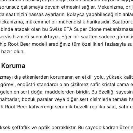
e sorunsuz çalışmaya devam etmesini sağlar. Mekanizma, orijin
 da saatinizin hassas ayarlarını kolayca yapabileceğiniz anla
on mekanizma, mükemmel bir mühendislik harikasıdır. Saatpor
lbinde atacak olan bu Swiss ETA Super Clone mekanizmasın
i servis hizmeti sunmaktayız. Eğer bir saatten sadece görü
ahip Root Beer modeli aradığınız tüm özellikleri fazlasıyla s
 hazır olun.
ün Koruma
izmayı dış etkenlerden korumanın en etkili yolu, yüksek kali
i, endüstri standardı olan çizilmez safir kristal cama eman
elen en sert doğal maddelerden biridir. Bu özelliği sayesin
nahtarlar, bozuk paralar veya diğer sert cisimlerle teması h
 Root Beer kahverengi seramik bezelli replika saat, safir c
yüksek şeffaflık ve optik berraklıktır. Bu sayede kadran üzeri