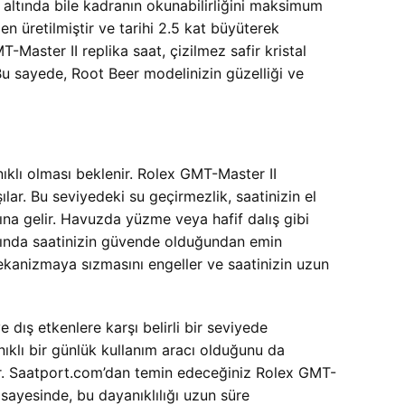
 altında bile kadranın okunabilirliğini maksimum
n üretilmiştir ve tarihi 2.5 kat büyüterek
MT-Master II replika saat, çizilmez safir kristal
Bu sayede, Root Beer modelinizin güzelliği ve
ıklı olması beklenir. Rolex GMT-Master II
ar. Bu seviyedeki su geçirmezlik, saatinizin el
ına gelir. Havuzda yüzme veya hafif dalış gibi
sında saatinizin güvende olduğundan emin
ekanizmaya sızmasını engeller ve saatinizin uzun
 dış etkenlere karşı belirli bir seviyede
ıklı bir günlük kullanım aracı olduğunu da
ilir. Saatport.com’dan temin edeceğiniz Rolex GMT-
 sayesinde, bu dayanıklılığı uzun süre