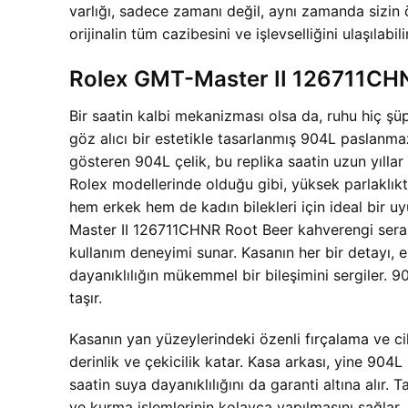
varlığı, sadece zamanı değil, aynı zamanda sizin
orijinalin tüm cazibesini ve işlevselliğini ulaşılabilir
Rolex GMT-Master II 126711CH
Bir saatin kalbi mekanizması olsa da, ruhu hiç 
göz alıcı bir estetikle tasarlanmış 904L paslanma
gösteren 904L çelik, bu replika saatin uzun yıllar 
Rolex modellerinde olduğu gibi, yüksek parlaklık
hem erkek hem de kadın bilekleri için ideal bir 
Master II 126711CHNR Root Beer kahverengi serami
kullanım deneyimi sunar. Kasanın her bir detayı, e
dayanıklılığın mükemmel bir bileşimini sergiler. 9
taşır.
Kasanın yan yüzeylerindeki özenli fırçalama ve ci
derinlik ve çekicilik katar. Kasa arkası, yine 90
saatin suya dayanıklılığını da garanti altına alır
ve kurma işlemlerinin kolayca yapılmasını sağlar. Bu