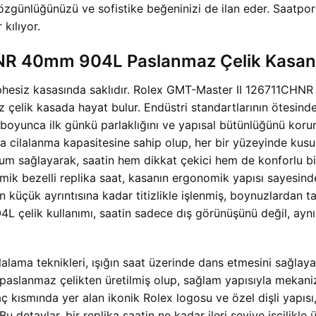
 özgünlüğünüzü ve sofistike beğeninizi de ilan eder. Saatp
 kılıyor.
NR 40mm 904L Paslanmaz Çelik Kasan
şüphesiz kasasında saklıdır. Rolex GMT-Master II 126711CH
z çelik kasada hayat bulur. Endüstri standartlarının ötesin
boyunca ilk günkü parlaklığını ve yapısal bütünlüğünü korumas
ta cilalanma kapasitesine sahip olup, her bir yüzeyinde kus
uyum sağlayarak, saatin hem dikkat çekici hem de konforlu b
k bezelli replika saat, kasanın ergonomik yapısı sayesinde
n küçük ayrıntısına kadar titizlikle işlenmiş, boynuzlardan 
04L çelik kullanımı, saatin sadece dış görünüşünü değil, aynı
lalama teknikleri, ışığın saat üzerinde dans etmesini sağlay
4L paslanmaz çelikten üretilmiş olup, sağlam yapısıyla meka
. Taç kısmında yer alan ikonik Rolex logosu ve özel dişli yapı
 detaylar, bir replika saatin ne kadar ileri seviye işçilikle ü