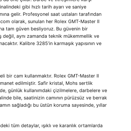
alindeki gibi hızlı tarih ayarı ve saniye
mına gelir. Profesyonel saat ustaları tarafından
t.com olarak, sunulan her Rolex GMT-Master II
a tam güven besliyoruz. Bu güvenin bir
nüş değil, aynı zamanda teknik mükemmellik ve
unacaktır. Kalibre 3285’in karmaşık yapısının ve
teli bir cam kullanmaktır. Rolex GMT-Master II
et edilmiştir. Safir kristal, Mohs sertlik
de, günlük kullanımdaki çizilmelere, darbelere ve
alinde bile, saatinizin camının pürüzsüz ve berrak
amın sağladığı bu üstün koruma sayesinde, yıllar
ndeki tüm detaylar, ışıklı ve karanlık ortamlarda