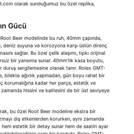
ort.com olarak sunduğumuz bu özel replika,
ın Gücü
NR Root Beer modelinde bu ruh, 40mm çapında,
de, deniz suyuna ve korozyona karşı üstün direnç
ını sağlar. Bu özel çelik alaşımı, tıpkı orijinal
ursuz bir yansıma sunar. 40mm’lik kasa boyutu,
ir duruş sergilemesine olanak tanır. Rolex GMT-
, bilekte ağırlık yapmadan, gün boyu rahat bir
taç korumalığına kadar her parça, estetik ve
 zamanda hissini ve kalitesini de bir üst seviyeye
arak, bu özel Root Beer modeline ekstra bir
nizmayı dış etkenlerden korurken, aynı zamanda
sı, hem estetik bir detay sunar hem de saatin ayar
retilebileceğinin canlı bir kanıtıdır. Rolex GMT-