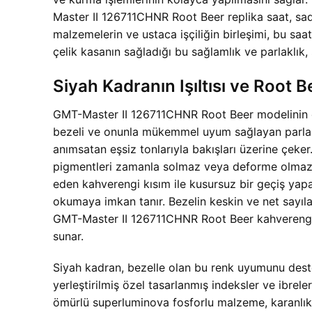
Master II 126711CHNR Root Beer replika saat, sade
malzemelerin ve ustaca işçiliğin birleşimi, bu saat
çelik kasanın sağladığı bu sağlamlık ve parlaklık, s
Siyah Kadranın Işıltısı ve Root
GMT-Master II 126711CHNR Root Beer modelinin en 
bezeli ve onunla mükemmel uyum sağlayan parlak s
anımsatan eşsiz tonlarıyla bakışları üzerine çeke
pigmentleri zamanla solmaz veya deforme olmaz. G
eden kahverengi kısım ile kusursuz bir geçiş yapar
okumaya imkan tanır. Bezelin keskin ve net sayıları
GMT-Master II 126711CHNR Root Beer kahverengi se
sunar.
Siyah kadran, bezelle olan bu renk uyumunu destek
yerleştirilmiş özel tasarlanmış indeksler ve ibrel
ömürlü superluminova fosforlu malzeme, karanlık or