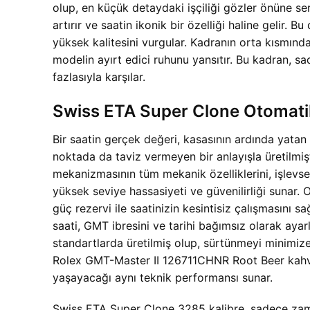
olup, en küçük detaydaki işçiliği gözler önüne ser
artırır ve saatin ikonik bir özelliği haline gelir.
yüksek kalitesini vurgular. Kadranın orta kısmında 
modelin ayırt edici ruhunu yansıtır. Bu kadran, s
fazlasıyla karşılar.
Swiss ETA Super Clone Otomati
Bir saatin gerçek değeri, kasasının ardında yata
noktada da taviz vermeyen bir anlayışla üretilmi
mekanizmasının tüm mekanik özelliklerini, işlevsell
yüksek seviye hassasiyeti ve güvenilirliği sunar.
güç rezervi ile saatinizin kesintisiz çalışmasın
saati, GMT ibresini ve tarihi bağımsız olarak ay
standartlarda üretilmiş olup, sürtünmeyi minimize 
Rolex GMT-Master II 126711CHNR Root Beer kahvere
yaşayacağı aynı teknik performansı sunar.
Swiss ETA Super Clone 3285 kalibre, sadece zaman