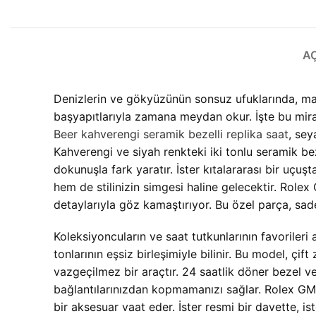
A
Denizlerin ve gökyüzünün sonsuz ufuklarında, mace
başyapıtlarıyla zamana meydan okur. İşte bu miras
Beer kahverengi seramik bezelli replika saat
, sey
Kahverengi ve siyah renkteki iki tonlu seramik be
dokunuşla fark yaratır. İster kıtalararası bir uçu
hem de stilinizin simgesi haline gelecektir. Rolex
detaylarıyla göz kamaştırıyor. Bu özel parça, sad
Koleksiyoncuların ve saat tutkunlarının favoriler
tonlarının eşsiz birleşimiyle bilinir. Bu model, çif
vazgeçilmez bir araçtır. 24 saatlik döner bezel ve
bağlantılarınızdan kopmamanızı sağlar. Rolex GMT-M
bir aksesuar vaat eder. İster resmi bir davette, i