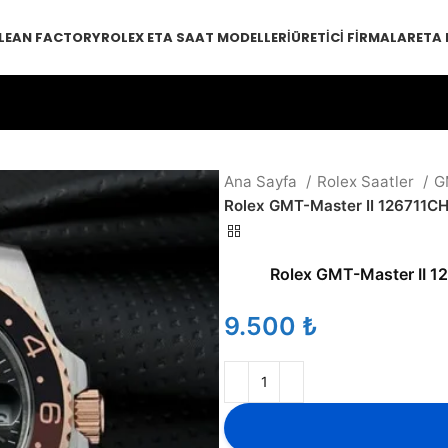
LEAN FACTORY
ROLEX ETA SAAT MODELLERI
ÜRETICI FIRMALAR
ETA
Ana Sayfa
Rolex Saatler
G
Rolex GMT-Master II 126711C
Rolex GMT-Master II 1
₺