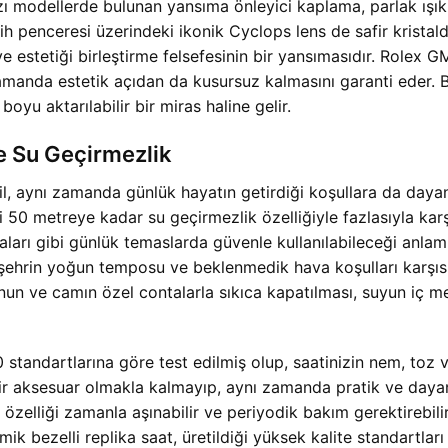
azı modellerde bulunan yansıma önleyici kaplama, parlak ışık
h penceresi üzerindeki ikonik Cyclops lens de safir kristalde
k ve estetiği birleştirme felsefesinin bir yansımasıdır. Rolex G
 zamanda estetik açıdan da kusursuz kalmasını garanti eder. 
boyu aktarılabilir bir miras haline gelir.
re Su Geçirmezlik
l, aynı zamanda günlük hayatın getirdiği koşullara da dayan
50 metreye kadar su geçirmezlik özelliğiyle fazlasıyla karşıl
ları gibi günlük temaslarda güvenle kullanılabileceği anlam
, şehrin yoğun temposu ve beklenmedik hava koşulları karşı
nun ve camın özel contalarla sıkıca kapatılması, suyun iç m
standartlarına göre test edilmiş olup, saatinizin nem, toz ve
bir aksesuar olmakla kalmayıp, aynı zamanda pratik ve dayan
k özelliği zamanla aşınabilir ve periyodik bakım gerektireb
 bezelli replika saat, üretildiği yüksek kalite standartları