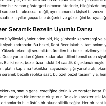
ce bir zaman göstergesi olmanın ötesinde, bileğinizde taşıd
i sadece bir aksesuar değil, aynı zamanda kişisel tarzınızın v
aatinizin yıllar geçse bile değerini ve güzelliğini koruyacağı
 Beer Seramik Bezelin Uyumlu Dansı
büyüleyici yönlerinden biri, hiç şüphesiz kahverengi ve si
iyah kadranıdır. Bu bezel, Root Beer lakabını tam anlamıyl
r. Yüksek teknoloji seramikten üretilen bu bezel, çizilmeye k
ece yarısından öğlene kadar olan dilimi temsil eden siyah 
. Bu iki renk, bezel üzerindeki 24 saatlik ölçeklendirmeyle b
, platin kaplama teknikleri sayesinde ışığı yansıtarak, okunab
ramik bezelli replika saat, bu özel bezel tasarımıyla, hem
lerken, saatin genel estetiğine derinlik ve zarafet katar. P
erle muhteşem bir kontrast oluşturur. Rolex’in karakteristik 
tamlarda bile üstün bir okunabilirlik sağlar. Her bir saat in