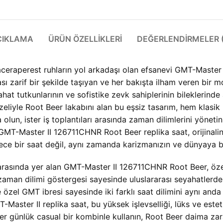
ÇIKLAMA
ÜRÜN ÖZELLIKLERI
DEĞERLENDIRMELER (
raperest ruhların yol arkadaşı olan efsanevi GMT-Master seri
ı zarif bir şekilde taşıyan ve her bakışta ilham veren bir 
ahat tutkunlarının ve sofistike zevk sahiplerinin bileklerinde
zeliyle Root Beer lakabını alan bu eşsiz tasarım, hem klasi
şta olun, ister iş toplantıları arasında zaman dilimlerini yö
 GMT-Master II 126711CHNR Root Beer replika saat, orijinaline
ece bir saat değil, aynı zamanda karizmanızın ve dünyaya bak
i arasında yer alan GMT-Master II 126711CHNR Root Beer, özel
t zaman dilimi göstergesi sayesinde uluslararası seyahatlerde 
 özel GMT ibresi sayesinde iki farklı saat dilimini aynı and
aster II replika saat, bu yüksek işlevselliği, lüks ve esteti
ster günlük casual bir kombinle kullanın, Root Beer daima za