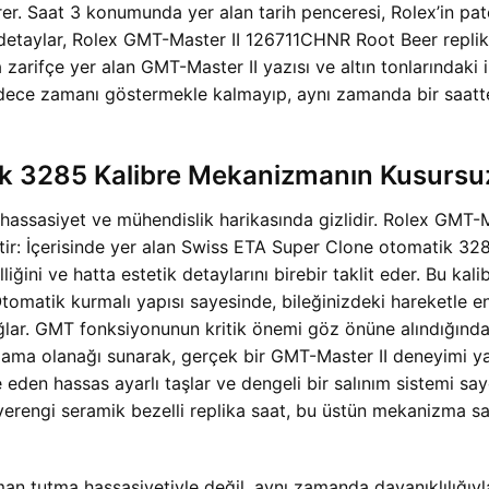
er. Saat 3 konumunda yer alan tarih penceresi, Rolex’in paten
 Bu detaylar, Rolex GMT-Master II 126711CHNR Root Beer replik
zarifçe yer alan GMT-Master II yazısı ve altın tonlarındaki ibr
adece zamanı göstermekle kalmayıp, aynı zamanda bir saatten
k 3285 Kalibre Mekanizmanın Kusursu
n hassasiyet ve mühendislik harikasında gizlidir. Rolex GMT
ştir: İçerisinde yer alan Swiss ETA Super Clone otomatik 32
iğini ve hatta estetik detaylarını birebir taklit eder. Bu kali
 Otomatik kurmalı yapısı sayesinde, bileğinizdeki hareketle
ı sağlar. GMT fonksiyonunun kritik önemi göz önüne alındığı
arlama olanağı sunarak, gerçek bir GMT-Master II deneyimi y
eden hassas ayarlı taşlar ve dengeli bir salınım sistemi say
ngi seramik bezelli replika saat, bu üstün mekanizma sayesi
 tutma hassasiyetiyle değil, aynı zamanda dayanıklılığıyla 