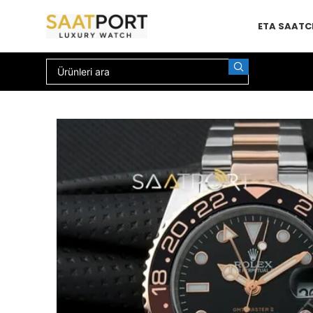
ETA SAAT
C