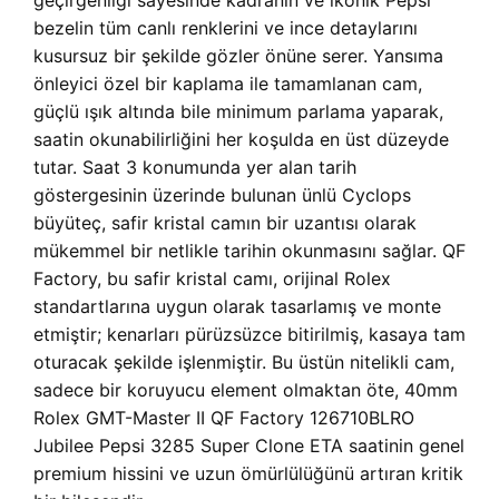
geçirgenliği sayesinde kadranın ve ikonik Pepsi
bezelin tüm canlı renklerini ve ince detaylarını
kusursuz bir şekilde gözler önüne serer. Yansıma
önleyici özel bir kaplama ile tamamlanan cam,
güçlü ışık altında bile minimum parlama yaparak,
saatin okunabilirliğini her koşulda en üst düzeyde
tutar. Saat 3 konumunda yer alan tarih
göstergesinin üzerinde bulunan ünlü Cyclops
büyüteç, safir kristal camın bir uzantısı olarak
mükemmel bir netlikle tarihin okunmasını sağlar. QF
Factory, bu safir kristal camı, orijinal Rolex
standartlarına uygun olarak tasarlamış ve monte
etmiştir; kenarları pürüzsüzce bitirilmiş, kasaya tam
oturacak şekilde işlenmiştir. Bu üstün nitelikli cam,
sadece bir koruyucu element olmaktan öte, 40mm
Rolex GMT-Master II QF Factory 126710BLRO
Jubilee Pepsi 3285 Super Clone ETA saatinin genel
premium hissini ve uzun ömürlülüğünü artıran kritik