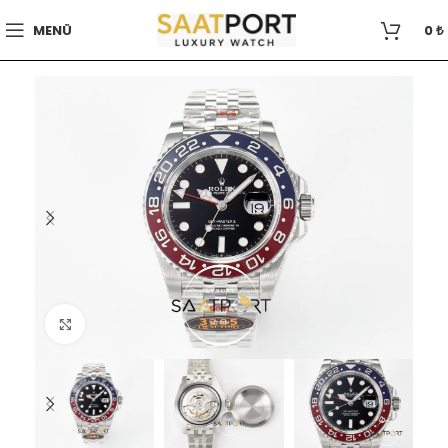
MENÜ
0
₺
Büyütmek için tıklayın