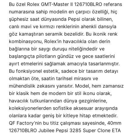
Bu özel Rolex GMT-Master II 126710BLRO referans
numarasına sahip modelin en çarpıcı özelliği, hiç
şüphesiz saat dünyasında Pepsi olarak bilinen,
canlı mavi ve kırmızı renklerinin ahenkli dansıyla
göz kamaştıran seramik bezelidir. Bu ikonik renk
kombinasyonu, Rolex’in havacılıkla olan derin
bağlarına bir saygı duruşu niteliğindedir ve
başlangıçta pilotların gündüz ve gece saatlerini
ayırt etmelerini sağlamak amacıyla tasarlanmıştır.
Bu fonksiyonel estetik, sadece bir tasarım detayı
olmaktan öte, saatin tarihsel mirasını ve
mühendislik zekasını yansıtır. Model, hem zamansız
bir klasik hem de modern bir stil ikonu olarak,
havacılık tutkunlarından dünya gezginlerine,
koleksiyonerlerden sofistike aksesuar arayışında
olanlara kadar geniş bir kitleye hitap etmektedir.
QF Factory’nin bu titiz çalışması sayesinde, 40mm
126710BLRO Jubilee Pepsi 3285 Super Clone ETA