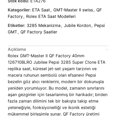
Stok kodu:
ETA276
Kategoriler:
ETA Saat
,
GMT-Master II swiss
,
QF
Factory
,
Rolex ETA Saat Modelleri
Etiketler:
3285 Mekanizma
,
Jubile Kordon
,
Pepsi
GMT
,
QF Factory Saatler
Açıklama
Rolex GMT-Master II QF Factory 40mm
126710BLRO Jubilee Pepsi 3285 Super Clone ETA
replika saat, küresel jet-set yaşam tarzının ve
macera ruhunun sembolü olan efsanevi Pepsi
bezelin göz alıcı renklerini, modern bir dokunuşla
yeniden yorumluyor. Bu model, zamanın sınırlarını
aşan gezginler için tasarlanmış bir harikadır; birden
fazla zaman dilimini tek bir bakışta takip etme
yeteneğiyle, fonksiyonelliği ve ikonik estetiği
mükemmel birleşimle sunar. QF Factory üretimi