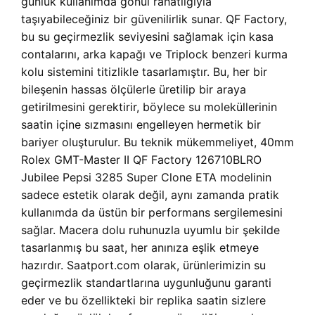
günlük kullanımda gönül rahatlığıyla
taşıyabileceğiniz bir güvenilirlik sunar. QF Factory,
bu su geçirmezlik seviyesini sağlamak için kasa
contalarını, arka kapağı ve Triplock benzeri kurma
kolu sistemini titizlikle tasarlamıştır. Bu, her bir
bileşenin hassas ölçülerle üretilip bir araya
getirilmesini gerektirir, böylece su moleküllerinin
saatin içine sızmasını engelleyen hermetik bir
bariyer oluşturulur. Bu teknik mükemmeliyet, 40mm
Rolex GMT-Master II QF Factory 126710BLRO
Jubilee Pepsi 3285 Super Clone ETA modelinin
sadece estetik olarak değil, aynı zamanda pratik
kullanımda da üstün bir performans sergilemesini
sağlar. Macera dolu ruhunuzla uyumlu bir şekilde
tasarlanmış bu saat, her anınıza eşlik etmeye
hazırdır. Saatport.com olarak, ürünlerimizin su
geçirmezlik standartlarına uygunluğunu garanti
eder ve bu özellikteki bir replika saatin sizlere