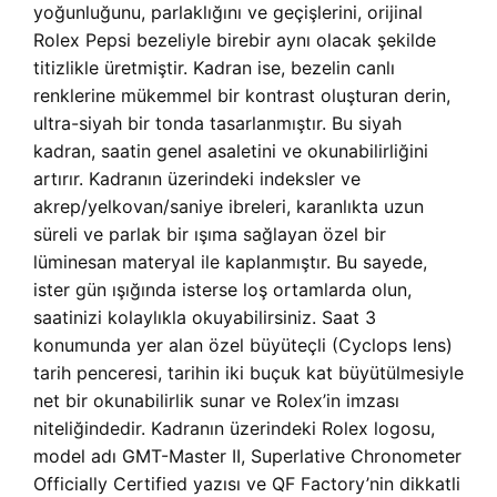
yoğunluğunu, parlaklığını ve geçişlerini, orijinal
Rolex Pepsi bezeliyle birebir aynı olacak şekilde
titizlikle üretmiştir. Kadran ise, bezelin canlı
renklerine mükemmel bir kontrast oluşturan derin,
ultra-siyah bir tonda tasarlanmıştır. Bu siyah
kadran, saatin genel asaletini ve okunabilirliğini
artırır. Kadranın üzerindeki indeksler ve
akrep/yelkovan/saniye ibreleri, karanlıkta uzun
süreli ve parlak bir ışıma sağlayan özel bir
lüminesan materyal ile kaplanmıştır. Bu sayede,
ister gün ışığında isterse loş ortamlarda olun,
saatinizi kolaylıkla okuyabilirsiniz. Saat 3
konumunda yer alan özel büyüteçli (Cyclops lens)
tarih penceresi, tarihin iki buçuk kat büyütülmesiyle
net bir okunabilirlik sunar ve Rolex’in imzası
niteliğindedir. Kadranın üzerindeki Rolex logosu,
model adı GMT-Master II, Superlative Chronometer
Officially Certified yazısı ve QF Factory’nin dikkatli