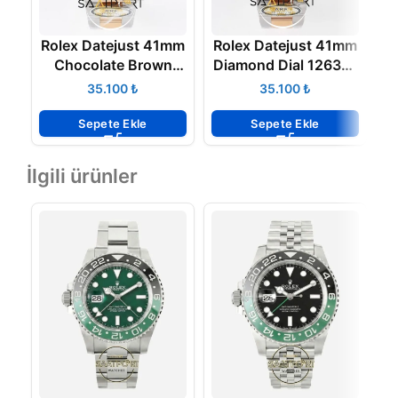
Rolex Datejust 41mm
Rolex Datejust 41mm
R
Chocolate Brown
Diamond Dial 126331
Diamond Dial 126331
Oyster Arf Factory
₺
₺
Arf Factory Super
Rose Gold Super
Clone Eta Saat
Clone Eta Saat
Sepete Ekle
Sepete Ekle
İlgili ürünler