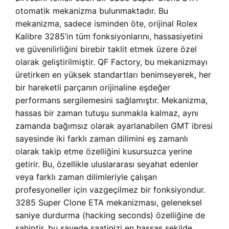
otomatik mekanizma bulunmaktadır. Bu
mekanizma, sadece isminden öte, orijinal Rolex
Kalibre 3285’in tüm fonksiyonlarını, hassasiyetini
ve güvenilirliğini birebir taklit etmek üzere özel
olarak geliştirilmiştir. QF Factory, bu mekanizmayı
üretirken en yüksek standartları benimseyerek, her
bir hareketli parçanın orijinaline eşdeğer
performans sergilemesini sağlamıştır. Mekanizma,
hassas bir zaman tutuşu sunmakla kalmaz, aynı
zamanda bağımsız olarak ayarlanabilen GMT ibresi
sayesinde iki farklı zaman dilimini eş zamanlı
olarak takip etme özelliğini kusursuzca yerine
getirir. Bu, özellikle uluslararası seyahat edenler
veya farklı zaman dilimleriyle çalışan
profesyoneller için vazgeçilmez bir fonksiyondur.
3285 Super Clone ETA mekanizması, geleneksel
saniye durdurma (hacking seconds) özelliğine de
sahiptir, bu sayede saatinizi en hassas şekilde