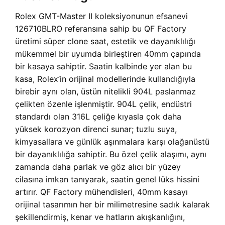
Rolex GMT-Master II koleksiyonunun efsanevi
126710BLRO referansına sahip bu QF Factory
üretimi süper clone saat, estetik ve dayanıklılığı
mükemmel bir uyumda birleştiren 40mm çapında
bir kasaya sahiptir. Saatin kalbinde yer alan bu
kasa, Rolex’in orijinal modellerinde kullandığıyla
birebir aynı olan, üstün nitelikli 904L paslanmaz
çelikten özenle işlenmiştir. 904L çelik, endüstri
standardı olan 316L çeliğe kıyasla çok daha
yüksek korozyon direnci sunar; tuzlu suya,
kimyasallara ve günlük aşınmalara karşı olağanüstü
bir dayanıklılığa sahiptir. Bu özel çelik alaşımı, aynı
zamanda daha parlak ve göz alıcı bir yüzey
cilasına imkan tanıyarak, saatin genel lüks hissini
artırır. QF Factory mühendisleri, 40mm kasayı
orijinal tasarımın her bir milimetresine sadık kalarak
şekillendirmiş, kenar ve hatların akışkanlığını,