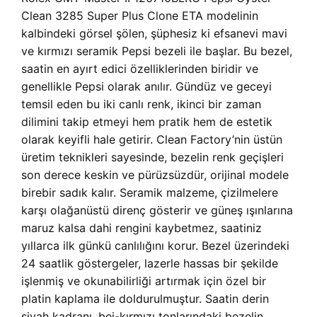
Clean 3285 Super Plus Clone ETA modelinin
kalbindeki görsel şölen, şüphesiz ki efsanevi mavi
ve kırmızı seramik Pepsi bezeli ile başlar. Bu bezel,
saatin en ayırt edici özelliklerinden biridir ve
genellikle Pepsi olarak anılır. Gündüz ve geceyi
temsil eden bu iki canlı renk, ikinci bir zaman
dilimini takip etmeyi hem pratik hem de estetik
olarak keyifli hale getirir. Clean Factory’nin üstün
üretim teknikleri sayesinde, bezelin renk geçişleri
son derece keskin ve pürüzsüzdür, orijinal modele
birebir sadık kalır. Seramik malzeme, çizilmelere
karşı olağanüstü direnç gösterir ve güneş ışınlarına
maruz kalsa dahi rengini kaybetmez, saatiniz
yıllarca ilk günkü canlılığını korur. Bezel üzerindeki
24 saatlik göstergeler, lazerle hassas bir şekilde
işlenmiş ve okunabilirliği artırmak için özel bir
platin kaplama ile doldurulmuştur. Saatin derin
siyah kadranı, bej-kırmızı tonlarındaki bezelin