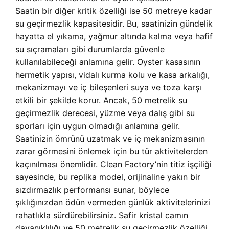
Saatin bir diğer kritik özelliği ise 50 metreye kadar
su geçirmezlik kapasitesidir. Bu, saatinizin gündelik
hayatta el yıkama, yağmur altında kalma veya hafif
su sıçramaları gibi durumlarda güvenle
kullanılabileceği anlamına gelir. Oyster kasasının
hermetik yapısı, vidalı kurma kolu ve kasa arkalığı,
mekanizmayı ve iç bileşenleri suya ve toza karşı
etkili bir şekilde korur. Ancak, 50 metrelik su
geçirmezlik derecesi, yüzme veya dalış gibi su
sporları için uygun olmadığı anlamına gelir.
Saatinizin ömrünü uzatmak ve iç mekanizmasının
zarar görmesini önlemek için bu tür aktivitelerden
kaçınılması önemlidir. Clean Factory’nin titiz işçiliği
sayesinde, bu replika model, orijinaline yakın bir
sızdırmazlık performansı sunar, böylece
şıklığınızdan ödün vermeden günlük aktivitelerinizi
rahatlıkla sürdürebilirsiniz. Safir kristal camın
dayanıklılığı ve 50 metrelik su geçirmezlik özelliği,