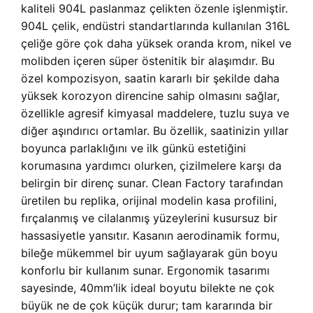
kaliteli 904L paslanmaz çelikten özenle işlenmiştir.
904L çelik, endüstri standartlarında kullanılan 316L
çeliğe göre çok daha yüksek oranda krom, nikel ve
molibden içeren süper östenitik bir alaşımdır. Bu
özel kompozisyon, saatin kararlı bir şekilde daha
yüksek korozyon direncine sahip olmasını sağlar,
özellikle agresif kimyasal maddelere, tuzlu suya ve
diğer aşındırıcı ortamlar. Bu özellik, saatinizin yıllar
boyunca parlaklığını ve ilk günkü estetiğini
korumasına yardımcı olurken, çizilmelere karşı da
belirgin bir direnç sunar. Clean Factory tarafından
üretilen bu replika, orijinal modelin kasa profilini,
fırçalanmış ve cilalanmış yüzeylerini kusursuz bir
hassasiyetle yansıtır. Kasanın aerodinamik formu,
bileğe mükemmel bir uyum sağlayarak gün boyu
konforlu bir kullanım sunar. Ergonomik tasarımı
sayesinde, 40mm’lik ideal boyutu bilekte ne çok
büyük ne de çok küçük durur; tam kararında bir