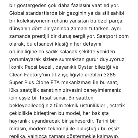
bir göstergeden çok daha fazlasını vaat ediyor.
Global standartlarda bir gezginin ya da stil sahibi
bir koleksiyonerin ruhunu yansıtan bu özel parça,
dünyanın dört bir yanında zamanı tutarken, aynı
zamanda prestijli bir duruş sergiliyor. Saatport.com
olarak, bu efsanevi klasiğin her detayını,
orijinalliğine en sadık kalacak şekilde yeniden
yorumlayarak sizlere sunmaktan gurur duyuyoruz.
İkonik Pepsi bezeli, dayanıklı Oyster bileziği ve
Clean Factory’nin titiz işçiliğiyle üretilen 3285
Super Plus Clone ETA mekanizması ile bu saat,
lüks saatçilik sanatının zirvesini deneyimlemeniz
için eşsiz bir fırsat sunar. Bir saatten
bekleyebileceğiniz tüm teknik üstünlükleri, estetik
çekicilikle birleştiren bu model, her bakışta
hayranlık uyandıracak bir şaheserdir. Tarihi bir
mirasın, modern teknoloji ile buluştuğu bu eşsiz
replika, yalnızca zamanı göstermekle kalmayıp,