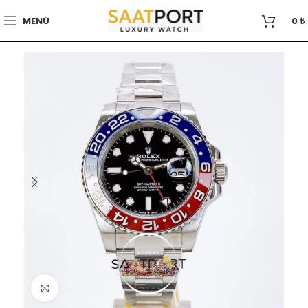
MENÜ
0
₺
Büyütmek için tıklayın