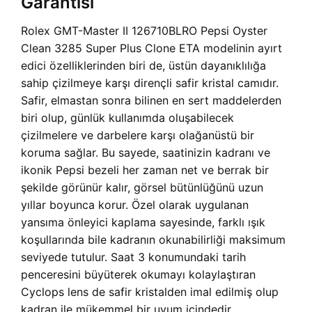
Garantisi
Rolex GMT-Master II 126710BLRO Pepsi Oyster
Clean 3285 Super Plus Clone ETA modelinin ayırt
edici özelliklerinden biri de, üstün dayanıklılığa
sahip çizilmeye karşı dirençli safir kristal camıdır.
Safir, elmastan sonra bilinen en sert maddelerden
biri olup, günlük kullanımda oluşabilecek
çizilmelere ve darbelere karşı olağanüstü bir
koruma sağlar. Bu sayede, saatinizin kadranı ve
ikonik Pepsi bezeli her zaman net ve berrak bir
şekilde görünür kalır, görsel bütünlüğünü uzun
yıllar boyunca korur. Özel olarak uygulanan
yansıma önleyici kaplama sayesinde, farklı ışık
koşullarında bile kadranın okunabilirliği maksimum
seviyede tutulur. Saat 3 konumundaki tarih
penceresini büyüterek okumayı kolaylaştıran
Cyclops lens de safir kristalden imal edilmiş olup
kadran ile mükemmel bir uyum içindedir.