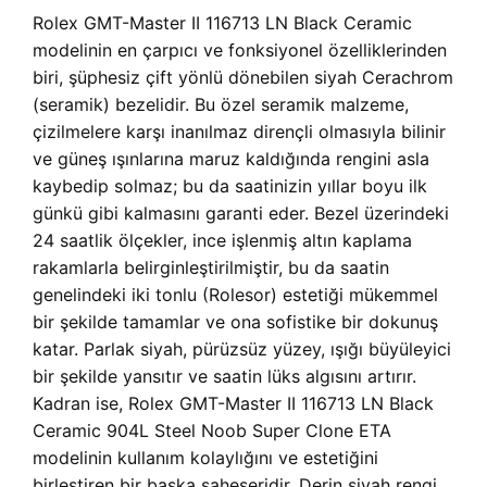
Rolex GMT-Master II 116713 LN Black Ceramic
modelinin en çarpıcı ve fonksiyonel özelliklerinden
biri, şüphesiz çift yönlü dönebilen siyah Cerachrom
(seramik) bezelidir. Bu özel seramik malzeme,
çizilmelere karşı inanılmaz dirençli olmasıyla bilinir
ve güneş ışınlarına maruz kaldığında rengini asla
kaybedip solmaz; bu da saatinizin yıllar boyu ilk
günkü gibi kalmasını garanti eder. Bezel üzerindeki
24 saatlik ölçekler, ince işlenmiş altın kaplama
rakamlarla belirginleştirilmiştir, bu da saatin
genelindeki iki tonlu (Rolesor) estetiği mükemmel
bir şekilde tamamlar ve ona sofistike bir dokunuş
katar. Parlak siyah, pürüzsüz yüzey, ışığı büyüleyici
bir şekilde yansıtır ve saatin lüks algısını artırır.
Kadran ise,
Rolex GMT-Master II 116713 LN Black
Ceramic 904L Steel Noob Super Clone ETA
modelinin kullanım kolaylığını ve estetiğini
birleştiren bir başka şaheseridir. Derin siyah rengi,