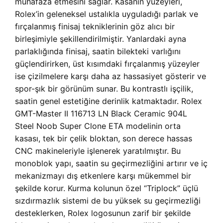
muhafaza etmesini sağlar. Kasanın yüzeyleri,
Rolex’in geleneksel ustalıkla uyguladığı parlak ve
fırçalanmış finisaj tekniklerinin göz alıcı bir
birleşimiyle şekillendirilmiştir. Yanlardaki ayna
parlaklığında finisaj, saatin bilekteki varlığını
güçlendirirken, üst kısımdaki fırçalanmış yüzeyler
ise çizilmelere karşı daha az hassasiyet gösterir ve
spor-şık bir görünüm sunar. Bu kontrastlı işçilik,
saatin genel estetiğine derinlik katmaktadır.
Rolex
GMT-Master II 116713 LN Black Ceramic 904L
Steel Noob Super Clone ETA modelinin orta
kasası, tek bir çelik bloktan, son derece hassas
CNC makineleriyle işlenerek yaratılmıştır. Bu
monoblok yapı, saatin su geçirmezliğini artırır ve iç
mekanizmayı dış etkenlere karşı mükemmel bir
şekilde korur. Kurma kolunun özel “Triplock” üçlü
sızdırmazlık sistemi de bu yüksek su geçirmezliği
desteklerken, Rolex logosunun zarif bir şekilde