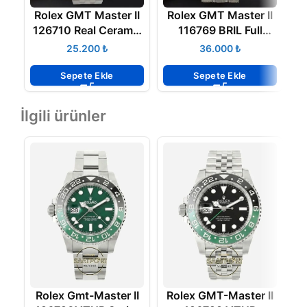
Rolex GMT Master II
Rolex GMT Master II
R
126710 Real Ceramic
116769 BRIL Full
904L Noob Super
Diamonds Watch
₺
₺
Max Clone Jübile
2836 ETA
Sepete Ekle
Sepete Ekle
İlgili ürünler
Rolex Gmt-Master II
Rolex GMT-Master II
R