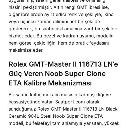
uygulanmış, saatin genel kalitesi ve orijinalliği
hissini pekiştirmiştir. Altın rengi GMT ibresi ise,
diğer ibrelerden ayırt edici renk ve şekliyle, ikinci
veya üçüncü zaman dilimini net bir şekilde
göstererek, bu saatin asıl amacına zarif bir şekilde
hizmet eder. Bu bezel ve kadran uyumu, modelin
hem görsel çekiciliğini hem de pratik faydasını
maksimize eder.
Rolex GMT-Master II 116713 LN’e
Güç Veren Noob Super Clone
ETA Kalibre Mekanizması
Bir saatin kalbi, mekanizmasının karmaşıklığı ve
hassasiyetinde yatar. Saatport.com olarak
sunduğumuz
Rolex GMT-Master II 116713 LN Black
Ceramic 904L Steel Noob Super Clone ETA
modeli, bu felsefeyi tam anlamıyla yansıtan, yüksek