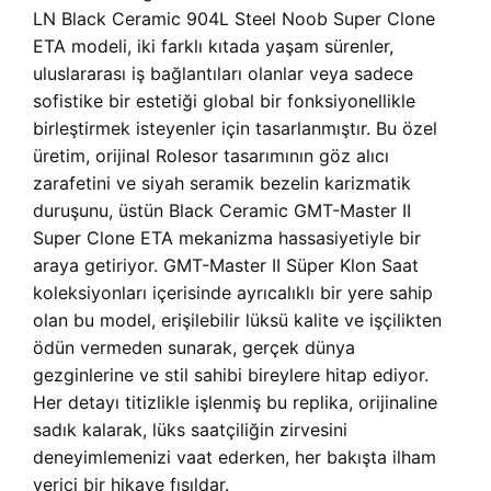
LN Black Ceramic 904L Steel Noob Super Clone
ETA modeli, iki farklı kıtada yaşam sürenler,
uluslararası iş bağlantıları olanlar veya sadece
sofistike bir estetiği global bir fonksiyonellikle
birleştirmek isteyenler için tasarlanmıştır. Bu özel
üretim, orijinal Rolesor tasarımının göz alıcı
zarafetini ve siyah seramik bezelin karizmatik
duruşunu, üstün
Black Ceramic GMT-Master II
Super Clone ETA mekanizma hassasiyetiyle bir
araya getiriyor.
GMT-Master II Süper Klon Saat
koleksiyonları içerisinde ayrıcalıklı bir yere sahip
olan bu model, erişilebilir lüksü kalite ve işçilikten
ödün vermeden sunarak, gerçek dünya
gezginlerine ve stil sahibi bireylere hitap ediyor.
Her detayı titizlikle işlenmiş bu replika, orijinaline
sadık kalarak, lüks saatçiliğin zirvesini
deneyimlemenizi vaat ederken, her bakışta ilham
verici bir hikaye fısıldar.