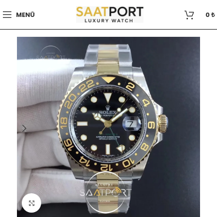
MENÜ
0
₺
Büyütmek için tıklayın