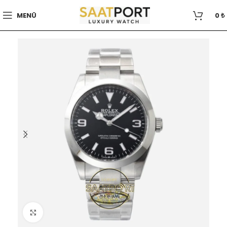
MENÜ
0
₺
Büyütmek için tıklayın