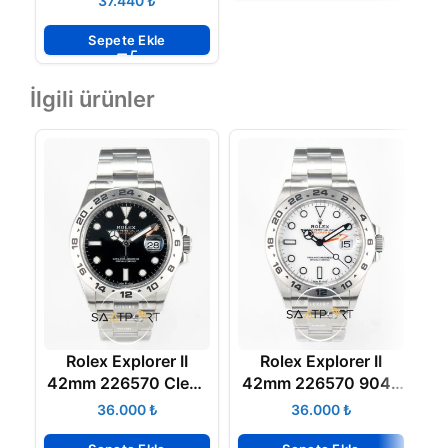
₺
Factory Eta
Mekanizma
Sepete Ekle
İlgili ürünler
Rolex Explorer II
Rolex Explorer II
42mm 226570 Clean
42mm 226570 904L
Factory 904L Oyster
Clean Factory White
₺
₺
Siyah Kadran 3285
Dial Oyster Bracelet