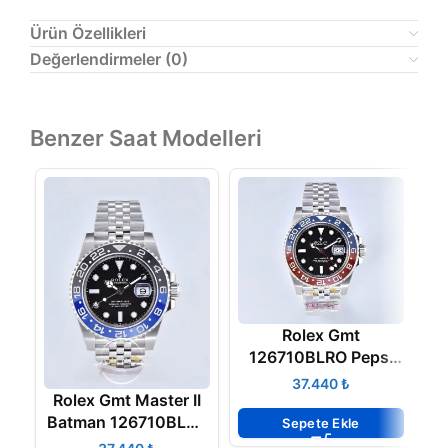
Ürün Özellikleri
Değerlendirmeler (0)
Benzer Saat Modelleri
Rolex Gmt
126710BLRO Pepsi
Clean Factory 3285
₺
Rolex Gmt Master II
Eta Mekanizma
D
Batman 126710BLNR
Sepete Ekle
B
DD3285 Clean