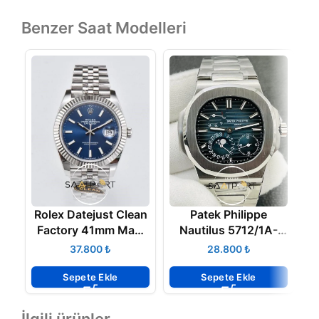
Benzer Saat Modelleri
Rolex Datejust Clean
Patek Philippe
Z
Factory 41mm Mavi
Nautilus 5712/1A-
Kadran 904L Jubile
001 V1
₺
₺
3235 Super Clone
K
ETA
Sepete Ekle
Sepete Ekle