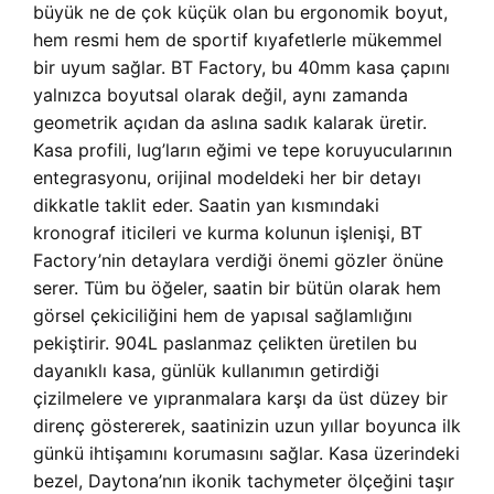
büyük ne de çok küçük olan bu ergonomik boyut,
hem resmi hem de sportif kıyafetlerle mükemmel
bir uyum sağlar. BT Factory, bu 40mm kasa çapını
yalnızca boyutsal olarak değil, aynı zamanda
geometrik açıdan da aslına sadık kalarak üretir.
Kasa profili, lug’ların eğimi ve tepe koruyucularının
entegrasyonu, orijinal modeldeki her bir detayı
dikkatle taklit eder. Saatin yan kısmındaki
kronograf iticileri ve kurma kolunun işlenişi, BT
Factory’nin detaylara verdiği önemi gözler önüne
serer. Tüm bu öğeler, saatin bir bütün olarak hem
görsel çekiciliğini hem de yapısal sağlamlığını
pekiştirir. 904L paslanmaz çelikten üretilen bu
dayanıklı kasa, günlük kullanımın getirdiği
çizilmelere ve yıpranmalara karşı da üst düzey bir
direnç göstererek, saatinizin uzun yıllar boyunca ilk
günkü ihtişamını korumasını sağlar. Kasa üzerindeki
bezel, Daytona’nın ikonik tachymeter ölçeğini taşır