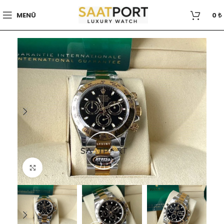
MENÜ
0
₺
Büyütmek için tıklayın