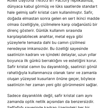
Rolex Daytona 116503 BT Factory replikasında,
dünyaca kabul görmüş ve lüks saatlerde standart
hale gelmiş safir kristal cam kullanılmıştır. Safir,
doğada elmastan sonra gelen en sert ikinci madde
olması özelliğiyle, çizilmelere karşı olağanüstü bir
direnç gösterir. Günlük kullanım sırasında
karşılaşılabilecek anahtar, metal eşya gibi
yüzeylerle temasta dahi bu camın çizilmesi
neredeyse imkansızdır. Bu özelliği sayesinde
saatinizin kadranı ve içindeki detaylar, uzun yıllar
boyunca ilk günkü berraklığını ve estetiğini korur.
Safir kristal camın bu dayanıklılığı, saatinizi gönül
rahatlığıyla kullanmanıza olanak tanır ve zamanla
oluşan yüzeysel kusurların önüne geçer, böylece
saatinizin her zaman yeni gibi görünmesini sağlar.
Sadece dayanıklılık değil, safir kristal cam aynı
zamanda optik netlik açısından da benzersizdir.
Şeffaflığı sayesinde kadran üzerindeki her bir