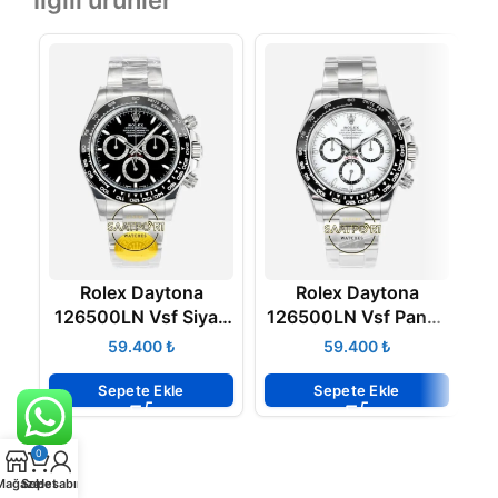
İlgili ürünler
Rolex Daytona
Rolex Daytona
R
126500LN Vsf Siyah
126500LN Vsf Panda
Kadran 904L Oyster
904L Oyster 4131
M
₺
₺
4131 Super Clone
Super Clone ETA
A
ETA
Sepete Ekle
Sepete Ekle
0
Mağaza
Sepet
Hesabım