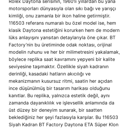
Rolex Daytona serisinin, 1960’lı yıllardan bu yana
motorsporları dünyasıyla olan sıkı bağı ve yarışçı
kimliği, onu zamanla bir ikon haline getirmiştir.
116503 referans numaralı bu özel model ise, hem
klasik Daytona estetiğini korurken hem de modern
lüks anlayışını yansıtan detaylarıyla öne çıkar. BT
Factory’nin bu üretiminde odak noktası, orijinal
modelin ruhunu ve her bir milimetresini yakalamak,
böylece replika saat kavramını yepyeni bir kalite
seviyesine taşımaktır. Özellikle siyah kadranın
derinliği, kasadaki hatların akıcılığı ve
mekanizmanın kusursuz ritmi, saatin her açıdan
ince düşünülmüş bir tasarım harikası olduğunu
kanıtlar. Bu replika, yalnızca estetik değil, aynı
zamanda dayanıklılık ve işlevsellik anlamında da
üst düzey bir deneyim sunarak, bir saatten
beklediğiniz her şeyi fazlasıyla karşılar. Bu 116503
Siyah Kadran BT Factory Daytona ETA Süper Klon