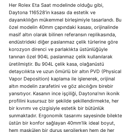
Her
Rolex Eta Saat modelinde olduğu gibi,
Daytona 116528’in kasası da estetik ve
dayanıklılığın mükemmel birleşimiyle tasarlandı. Bu
özel modelin 40mm çapındaki kasası, orijinalinde
masif altın olarak bilinen referansın replikasında,
endüstrideki diğer paslanmaz çelik türlerine göre
korozyon direnci ve parlaklıkta üstünlüğüyle
tanınan özel 904L paslanmaz çelik kullanılarak
üretilmiştir. Bu 904L çelik kasa, olağanüstü
detaycılıkta ve uzun ömürlü bir altın PVD (Physical
Vapor Deposition) kaplama ile işlenerek, orijinal
altın modelin zarafetini ve göz alıcılığını birebir
yansıtıyor. Kasanın ince işçiliği, Daytona’nın ikonik
profilini kusursuz bir şekilde şekillendirmekte, her
bir kıvrımı ve çizgisiyle estetik bir bütünlük
sunmaktadır. Ergonomik tasarımı sayesinde bilekte
üstün bir konfor sağlayan 40mm’lik ideal boyut,
hem maskülen bir duruş sergilerken hem de her