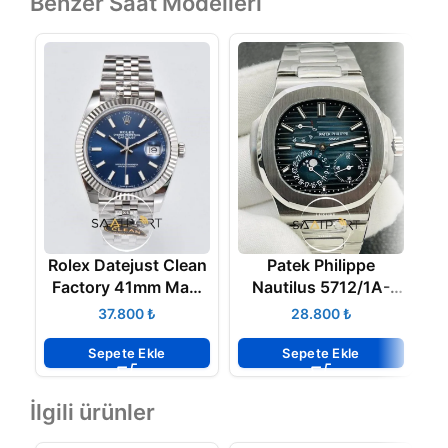
Benzer Saat Modelleri
Rolex Datejust Clean
Patek Philippe
Z
Factory 41mm Mavi
Nautilus 5712/1A-
Kadran 904L Jubile
001 V1
₺
₺
3235 Super Clone
K
ETA
Sepete Ekle
Sepete Ekle
İlgili ürünler