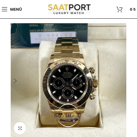
MENÜ
0
₺
Büyütmek için tıklayın