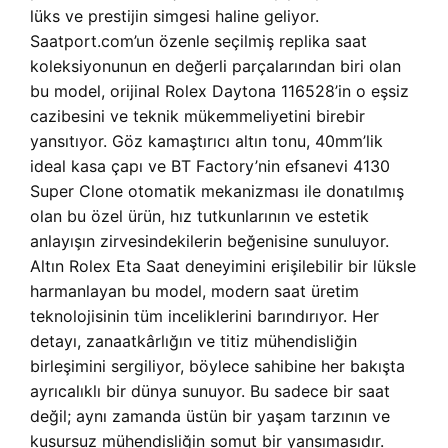
lüks ve prestijin simgesi haline geliyor.
Saatport.com’un özenle seçilmiş replika saat
koleksiyonunun en değerli parçalarından biri olan
bu model, orijinal Rolex Daytona 116528’in o eşsiz
cazibesini ve teknik mükemmeliyetini birebir
yansıtıyor. Göz kamaştırıcı altın tonu, 40mm’lik
ideal kasa çapı ve BT Factory’nin efsanevi
4130
Super Clone otomatik mekanizması ile donatılmış
olan bu özel ürün, hız tutkunlarının ve estetik
anlayışın zirvesindekilerin beğenisine sunuluyor.
Altın Rolex Eta Saat deneyimini erişilebilir bir lüksle
harmanlayan bu model, modern saat üretim
teknolojisinin tüm inceliklerini barındırıyor. Her
detayı, zanaatkârlığın ve titiz mühendisliğin
birleşimini sergiliyor, böylece sahibine her bakışta
ayrıcalıklı bir dünya sunuyor. Bu sadece bir saat
değil; aynı zamanda üstün bir yaşam tarzının ve
kusursuz mühendisliğin somut bir yansımasıdır.