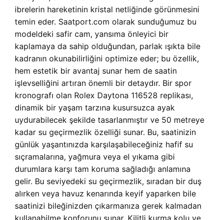
ibrelerin hareketinin kristal netliğinde görünmesini
temin eder. Saatport.com olarak sunduğumuz bu
modeldeki safir cam, yansıma önleyici bir
kaplamaya da sahip olduğundan, parlak ışıkta bile
kadranın okunabilirliğini optimize eder; bu özellik,
hem estetik bir avantaj sunar hem de saatin
işlevselliğini artıran önemli bir detaydır. Bir spor
kronografı olan Rolex Daytona 116528 replikası,
dinamik bir yaşam tarzına kusursuzca ayak
uydurabilecek şekilde tasarlanmıştır ve 50 metreye
kadar su geçirmezlik özelliği sunar. Bu, saatinizin
günlük yaşantınızda karşılaşabileceğiniz hafif su
sıçramalarına, yağmura veya el yıkama gibi
durumlara karşı tam koruma sağladığı anlamına
gelir. Bu seviyedeki su geçirmezlik, sıradan bir duş
alırken veya havuz kenarında keyif yaparken bile
saatinizi bileğinizden çıkarmanıza gerek kalmadan
kullanabilme konforunu sunar. Kilitli kurma kolu ve