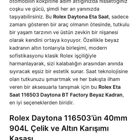
otomobilin kokpitine adım attığınızda hissettiğiniz
coşku ve gücü, şimdi her an yanınızda
taşıyabilirsiniz. Bu
Rolex Daytona Eta Saat
, sadece
zamanı gösteren bir araç olmanın ötesinde, tutkulu
bir yaşam tarzının ve üstün zevkin bir nişanesi
olarak kendini ortaya koyuyor. Özellikle beyaz
kadranın altın tonlarıyla birleşimi, modern
sofistikasyonu klasik Rolex işçiliğiyle
harmanlayarak, sizi kalabalığın arasından anında
sıyıracak eşsiz bir estetik sunar. Saat teknolojisine
olan tutkunuzu şımartmak ve her bakışta ilham
veren bir aksesuarla tanışmak için bu
Rolex Eta
Saat 116503 Daytona BT Factory Beyaz Kadran
,
en iyi seçeneklerden biridir.
Rolex Daytona 116503’ün 40mm
904L Çelik ve Altın Karışımı
Kasası