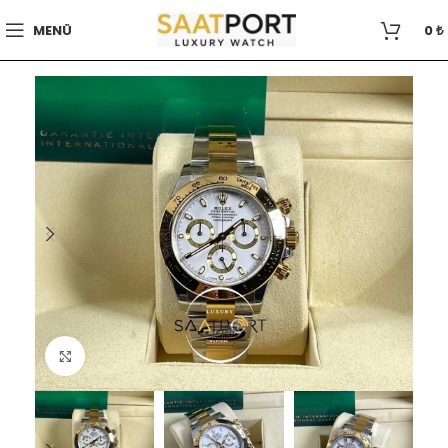
MENÜ
0
₺
Büyütmek için tıklayın