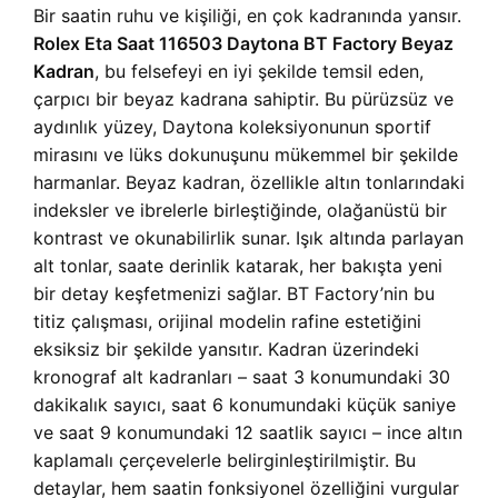
Bir saatin ruhu ve kişiliği, en çok kadranında yansır.
Rolex Eta Saat 116503 Daytona BT Factory Beyaz
Kadran
, bu felsefeyi en iyi şekilde temsil eden,
çarpıcı bir beyaz kadrana sahiptir. Bu pürüzsüz ve
aydınlık yüzey, Daytona koleksiyonunun sportif
mirasını ve lüks dokunuşunu mükemmel bir şekilde
harmanlar. Beyaz kadran, özellikle altın tonlarındaki
indeksler ve ibrelerle birleştiğinde, olağanüstü bir
kontrast ve okunabilirlik sunar. Işık altında parlayan
alt tonlar, saate derinlik katarak, her bakışta yeni
bir detay keşfetmenizi sağlar. BT Factory’nin bu
titiz çalışması, orijinal modelin rafine estetiğini
eksiksiz bir şekilde yansıtır. Kadran üzerindeki
kronograf alt kadranları – saat 3 konumundaki 30
dakikalık sayıcı, saat 6 konumundaki küçük saniye
ve saat 9 konumundaki 12 saatlik sayıcı – ince altın
kaplamalı çerçevelerle belirginleştirilmiştir. Bu
detaylar, hem saatin fonksiyonel özelliğini vurgular