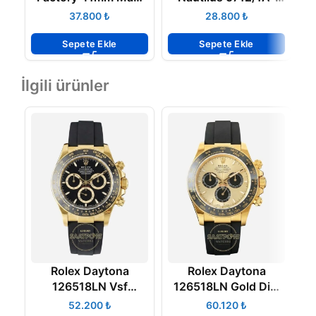
Kadran 904L Jubile
001 V1
₺
₺
3235 Super Clone
K
ETA
Sepete Ekle
Sepete Ekle
İlgili ürünler
Rolex Daytona
Rolex Daytona
R
126518LN Vsf
126518LN Gold Dial
Factory 4131 Super
Oysterflex VSF
₺
₺