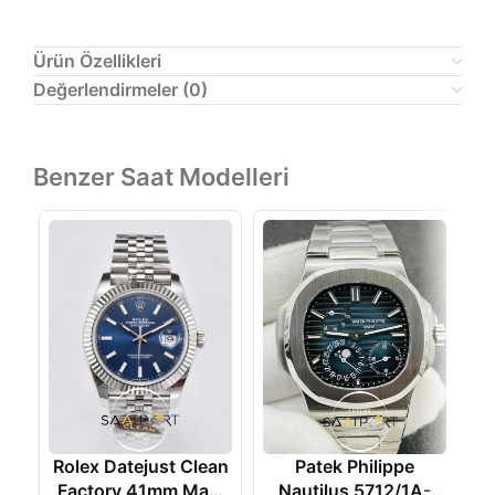
Ürün Özellikleri
Değerlendirmeler (0)
Benzer Saat Modelleri
Rolex Datejust Clean
Patek Philippe
Z
Factory 41mm Mavi
Nautilus 5712/1A-