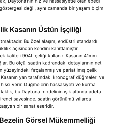
rak, Daytona’nın hız ve hassasiyetle olan ebedi
 göstergesi değil, aynı zamanda bir yaşam biçimi
 Kasanın Üstün İşçiliği
maktadır. Bu özel alaşım, endüstri standardı
lılık açısından kendini kanıtlamıştır.
k kaliteli 904L çeliği kullanır. Kasanın 41mm
ar. Bu ölçü, saatin kadrandaki detaylarının net
 yüzeyindeki fırçalanmış ve parlatılmış çelik
r. Kasanın yan tarafındaki kronograf düğmeleri ve
 hissi verir. Düğmelerin hassasiyeti ve kurma
arlaklık, bu Daytona modelinin ışık altında adeta
direnci sayesinde, saatin görünümü yıllarca
aşıyan bir sanat eseridir.
Bezelin Görsel Mükemmelliği