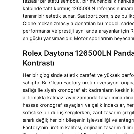
fazlası; bir statü sembolü, bir mühendislik harikas
kalbinde taht kurmuş 126500LN referans numaralı 
tanınır bir estetik sunar. Saatport.com, size bu ik
Clone mekanizmasıyla donatılan bu model, sadece gör
performansı ve prestiji aynı anda arayanlar için 
en güçlü yansımasıdır. Motor sporlarının heyecanın
Rolex Daytona 126500LN Panda 
Kontrastı
Her bir çizgisinde atletik zarafet ve yüksek per
sahiptir. Bu Clean Factory üretimi versiyon, oriji
saflığı ile siyah kronograf alt kadranların keskin
artırmakla kalmaz, aynı zamanda tasarımına dinami
hassas kronograf sayaçları ve çelik indeksler, he
sofistike bir duruş sergilerken, zarif tasarım çizg
sınırlı değil; her bir bileşenin işlevselliği ve en
Factory’nin üretim kalitesi, orijinalin tasarım di