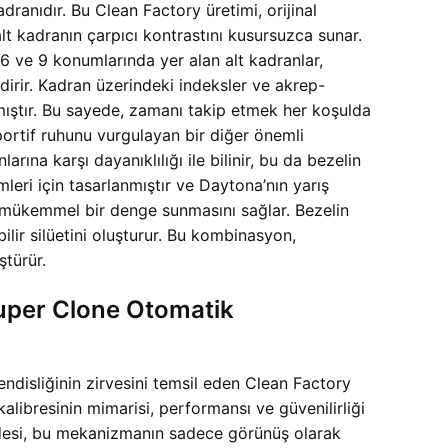
ranıdır. Bu Clean Factory üretimi, orijinal
lt kadranın çarpıcı kontrastını kusursuzca sunar.
 6 ve 9 konumlarında yer alan alt kadranlar,
dirir. Kadran üzerindeki indeksler ve akrep-
ıştır. Bu sayede, zamanı takip etmek her koşulda
portif ruhunu vurgulayan bir diğer önemli
rına karşı dayanıklılığı ile bilinir, bu da bezelin
leri için tasarlanmıştır ve Daytona’nın yarış
an mükemmel bir denge sunmasını sağlar. Bezelin
ilir silüetini oluşturur. Bu kombinasyon,
ştürür.
Super Clone Otomatik
isliğinin zirvesini temsil eden Clean Factory
ibresinin mimarisi, performansı ve güvenilirliği
ifadesi, bu mekanizmanın sadece görünüş olarak