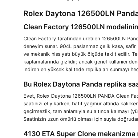
Rolex Daytona 126500LN Panda 
Clean Factory 126500LN modelinin o
Clean Factory tarafından üretilen 126500LN Panda 
deneyim sunar. 904L paslanmaz çelik kasa, safir 
ve mekanik hissiyatı büyük ölçüde taklit edilir. T
kaplamalarında gizlidir; ancak genel kullanıcı den
indiren en yüksek kalitede replikaları sunmayı hed
Bu Rolex Daytona Panda replika saat
Evet, Rolex Daytona 126500LN PANDA Clean Factory
saatinizi el yıkarken, hafif yağmur altında kalırk
geçirmezlik, tam anlamıyla su altında kalmayı (yüz
Saatinizin uzun ömürlü olması için suyla doğrudan
4130 ETA Super Clone mekanizma ne