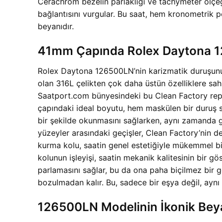
Cerachrom bezelin parlaklığı ve tachymeter ölçeği
bağlantısını vurgular. Bu saat, hem kronometrik 
beyanıdır.
41mm Çapında Rolex Daytona 126
Rolex Daytona 126500LN’nin karizmatik duruşunun
olan 316L çelikten çok daha üstün özelliklere sahip
Saatport.com bünyesindeki bu Clean Factory replik
çapındaki ideal boyutu, hem maskülen bir duruş s
bir şekilde okunmasını sağlarken, aynı zamanda g
yüzeyler arasındaki geçişler, Clean Factory’nin d
kurma kolu, saatin genel estetiğiyle mükemmel bir
kolunun işleyişi, saatin mekanik kalitesinin bir gö
parlamasını sağlar, bu da ona paha biçilmez bir g
bozulmadan kalır. Bu, sadece bir eşya değil, aynı 
126500LN Modelinin İkonik Bey