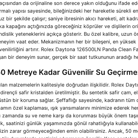
 açısından da orijinaline son derece yakın olduğunu ifade
malı yapısı sayesinde, bileğinizdeki her hareketle sürekli e
z bir şekilde çalışır; saniye ibresinin akıcı hareketi, alt kad
a kapağını açtığınızda göreceğiniz köprüler ve dişlilerin or
ndislik yeteneklerini açıkça gösterir. Bu özel kalibre, uzu
eneyim vaat eder. Mekanizmanın her bir bileşeni, en yüksek 
güvenilirliğini artırır. Rolex Daytona 126500LN Panda Clean 
şan bir deneyim sunar, gerçek bir saat tutkununun aradığı her
50 Metreye Kadar Güvenilir Su Geçirmez
lanılan malzemelerin kalitesiyle doğrudan ilişkilidir. Role
rençli safir kristalden üretilmiştir. Bu sentetik safir cam, 
stün bir koruma sağlar. Şeffaflığı sayesinde, kadranın tüm de
ir camın özel kaplaması, ışık yansımalarını minimize ederek he
ynı zamanda su ve neme karşı da korunması büyük önem taşır
ik, saatinizi günlük yaşamınızda gönül rahatlığıyla kullanabi
inizin zarar görmeyeceğinden emin olabilirsiniz. Ancak, 50 