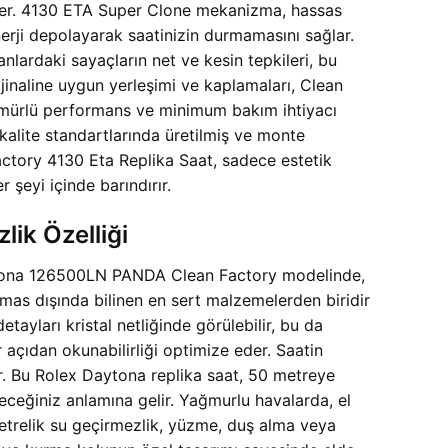
 eder. 4130 ETA Super Clone mekanizma, hassas
nerji depolayarak saatinizin durmamasını sağlar.
ranlardaki sayaçların net ve kesin tepkileri, bu
ijinaline uygun yerleşimi ve kaplamaları, Clean
n ömürlü performans ve minimum bakım ihtiyacı
kalite standartlarında üretilmiş ve monte
Factory 4130 Eta Replika Saat, sadece estetik
 şeyi içinde barındırır.
lik Özelliği
x Daytona 126500LN PANDA Clean Factory modelinde,
elmas dışında bilinen en sert malzemelerden biridir
tayları kristal netliğinde görülebilir, bu da
r açıdan okunabilirliği optimize eder. Saatin
. Bu Rolex Daytona replika saat, 50 metreye
leceğiniz anlamına gelir. Yağmurlu havalarda, el
metrelik su geçirmezlik, yüzme, duş alma veya