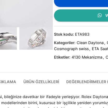
W
Stok kodu:
ETA983
Kategoriler:
Clean Daytona
,
Cosmograph swiss
,
ETA Saa
Etiketler:
4130 Mekanizma
,
C
ÇIKLAMA
ÜRÜN ÖZELLIKLERI
DEĞERLENDIRMELER (
si, bileğinize davetkar bir ifadeyle yerleşiyor. Rolex Day
modellerinden birini, kusursuz bir işçilikle yeniden yorum