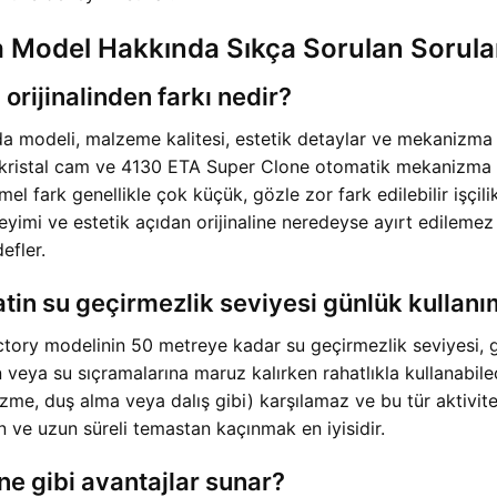
Model Hakkında Sıkça Sorulan Sorula
rijinalinden farkı nedir?
modeli, malzeme kalitesi, estetik detaylar ve mekanizma işl
kristal cam ve 4130 ETA Super Clone otomatik mekanizma gib
emel fark genellikle çok küçük, gözle zor fark edilebilir işç
eyimi ve estetik açıdan orijinaline neredeyse ayırt edilemez b
efler.
in su geçirmezlik seviyesi günlük kullanım 
 modelinin 50 metreye kadar su geçirmezlik seviyesi, günlü
en veya su sıçramalarına maruz kalırken rahatlıkla kullanabil
me, duş alma veya dalış gibi) karşılamaz ve bu tür aktivitel
 ve uzun süreli temastan kaçınmak en iyisidir.
 gibi avantajlar sunar?