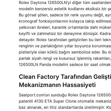
Rolex Daytona 126500LN’yi diğer tüm saatlerden ay
modelin benzersiz estetik kodlarını eksiksiz bir ş
Bu görsel şölen, sadece bir renk uyumu değil, ayn
kronograf fonksiyonlarının kolayca takip edilmesi
yelkovan ibreleri, karanlık ortamlarda dahi müke
keyifli ve zahmetsiz bir deneyime dönüşür. Kadra
detaydır. Rolex tarafından geliştirilen bu ileri tek
renginin ve parlaklığının yıllar boyunca korunması
pistleriyle olan köklü bağını sembolize eder. Bu 
parlak siyah rengi ve kusursuz işlenmiş rakamları,
126500LN Panda modelini sadece bir saat olmaktan
Clean Factory Tarafından Geliş
Mekanizmanın Hassasiyeti
Saatport.com’un sunduğu Rolex Daytona 126500LN 
patentli 4130 ETA Super Clone otomatik mekanizma
baz alınarak, en titiz standartlarda üretilmiştir