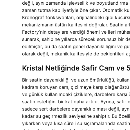
değil, aynı zamanda işlevsellik ve boyutlandırma
zaman tutma kabiliyetiyle öne çıkar. Otomatik kur
Kronograf fonksiyonları, orijinalindeki gibi kusursu
mekanizmanın üstün kalitesini doğrular. Saatin ark
Factory’nin detaylara verdiği önemi ve ileri mühe
sunarak, sahibine yıllarca sürecek sorunsuz bir d
edilmiştir, bu da saatin genel dayanıklılığını ve 
olarak değil, mekanik kalitesiyle de beklentileri a
Kristal Netliğinde Safir Cam ve 
Bir saatin dayanıklılığı ve uzun ömürlülüğü, kul
kadranı koruyan cam, çizilmeye karşı olağanüstü di
ve günlük kullanımdaki çiziklere, darbelere karşı ü
saatin estetiğini bir kat daha artırır. Ayrıca, saf
sadece sert darbelere dayanıklı olması değil, a
kadar su geçirmezlik seviyesine sahiptir. Bu özell
yıkarken veya kısa süreli su sıçramalarında saat