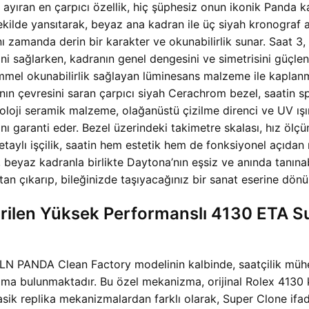
ıran en çarpıcı özellik, hiç şüphesiz onun ikonik Panda kad
ekilde yansıtarak, beyaz ana kadran ile üç siyah kronograf a
ı zamanda derin bir karakter ve okunabilirlik sunar. Saat 3,
ni sağlarken, kadranın genel dengesini ve simetrisini güçlen
mmel okunabilirlik sağlayan lüminesans malzeme ile kaplanm
nın çevresini saran çarpıcı siyah Cerachrom bezel, saatin s
noloji seramik malzeme, olağanüstü çizilme direnci ve UV ışınla
nı garanti eder. Bezel üzerindeki takimetre skalası, hız ölçüm
detaylı işçilik, saatin hem estetik hem de fonksiyonel açıd
 beyaz kadranla birlikte Daytona’nın eşsiz ve anında tanınab
 çıkarıp, bileğinizde taşıyacağınız bir sanat eserine dönü
tirilen Yüksek Performanslı 4130 ETA 
PANDA Clean Factory modelinin kalbinde, saatçilik mühend
 bulunmaktadır. Bu özel mekanizma, orijinal Rolex 4130 kal
. Klasik replika mekanizmalardan farklı olarak, Super Clone 