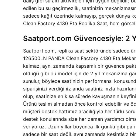
dalış gibi su altı aktiviteleri için uygun değildir
edilen bu su geçirmezlik, saatinizin mekanizmasını
sadece kağıt üzerinde kalmayıp, gerçek dünya ko
Clean Factory 4130 Eta Replika Saat, hem görsel 
Saatport.com Güvencesiyle: 2 Yı
Saatport.com, replika saat sektöründe sadece ür
126500LN PANDA Clean Factory 4130 Eta Mekanizma
kalmaz, aynı zamanda kapsamlı bir güvence paket
olduğu gibi bu model için de 2 yıl mekanizma gara
sunulur, böylece saatinizin performansı konusund
siparişinizi verdiğiniz anda saatiniz hızla hazırla
olup, saatinize en kısa sürede kavuşmanın keyfin
Ürünü teslim almadan önce kontrol edebilir ve ödem
müşteri destek hattımız aracılığıyla her türlü sor
destek konularında size her zaman yardımcı olmay
veriyoruz. Uzun yıllar boyunca ilk günkü gibi pa
sadece bir saat değil, aynı zamanda kesintisiz bi