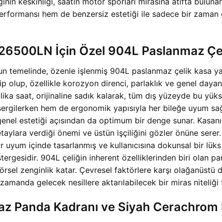
nin keskinliği, saatin motor sporları mirasına atıfta buluna
performansı hem de benzersiz estetiği ile sadece bir zaman
500LN İçin Özel 904L Paslanmaz Çelik
 temelinde, özenle işlenmiş 904L paslanmaz çelik kasa yat
 olup, özellikle korozyon direnci, parlaklık ve genel dayanık
a saat, orijinaline sadık kalarak, tüm dış yüzeyde bu yükse
ergilerken hem de ergonomik yapısıyla her bileğe uyum sağl
enel estetiği açısından da optimum bir denge sunar. Kasanın
etaylara verdiği önemi ve üstün işçiliğini gözler önüne sere
 uyum içinde tasarlanmış ve kullanıcısına dokunsal bir lüks
stergesidir. 904L çeliğin inherent özelliklerinden biri olan p
örsel zenginlik katar. Çevresel faktörlere karşı olağanüstü 
zamanda gelecek nesillere aktarılabilecek bir miras niteliği t
az Panda Kadranı ve Siyah Cerachrom 