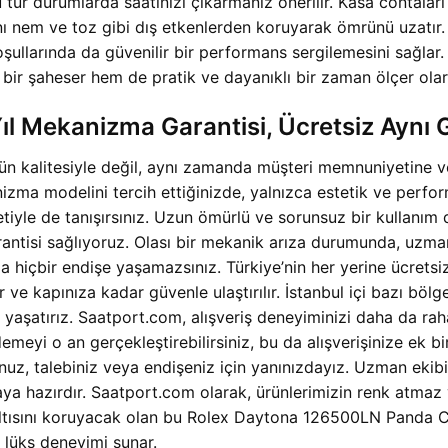
; bu tür durumlarda saatinizi çıkarmanız önerilir. Kasa contal
 nem ve toz gibi dış etkenlerden koruyarak ömrünü uzatır. Cle
şullarında da güvenilir bir performans sergilemesini sağl
bir şaheser hem de pratik ve dayanıklı bir zaman ölçer olar
l Mekanizma Garantisi, Ücretsiz Aynı 
ün kalitesiyle değil, aynı zamanda müşteri memnuniyetine 
 modelini tercih ettiğinizde, yalnızca estetik ve performa
iyle de tanışırsınız. Uzun ömürlü ve sorunsuz bir kullanım
ntisi sağlıyoruz. Olası bir mekanik arıza durumunda, uzman 
a hiçbir endişe yaşamazsınız. Türkiye’nin her yerine ücrets
nır ve kapınıza kadar güvenle ulaştırılır. İstanbul içi bazı b
i yaşatırız. Saatport.com, alışveriş deneyiminizi daha da r
eyi o an gerçekleştirebilirsiniz, bu da alışverişinize ek bi
unuz, talebiniz veya endişeniz için yanınızdayız. Uzman ekibi
a hazırdır. Saatport.com olarak, ürünlerimizin renk atmaz 
rıltısını koruyacak olan bu Rolex Daytona 126500LN Panda C
r lüks deneyimi sunar.