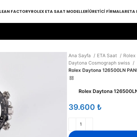
LEAN FACTORY
ROLEX ETA SAAT MODELLERI
ÜRETICI FIRMALAR
ETA
Ana Sayfa
ETA Saat
Rolex
Daytona Cosmograph swiss
Rolex Daytona 126500LN PAN
Rolex Daytona 126500L
₺