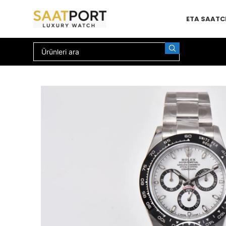
ETA SAAT
C