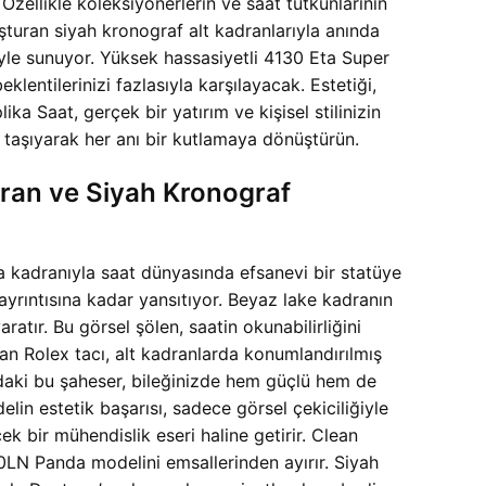
 Özellikle koleksiyonerlerin ve saat tutkunlarının
turan siyah kronograf alt kadranlarıyla anında
isiyle sunuyor. Yüksek hassasiyetli 4130 Eta Super
klentilerinizi fazlasıyla karşılayacak. Estetiği,
 Saat, gerçek bir yatırım ve kişisel stilinizin
e taşıyarak her anı bir kutlamaya dönüştürün.
ran ve Siyah Kronograf
a kadranıyla saat dünyasında efsanevi bir statüye
 ayrıntısına kadar yansıtıyor. Beyaz lake kadranın
atır. Bu görsel şölen, saatin okunabilirliğini
an Rolex tacı, alt kadranlarda konumlandırılmış
ındaki bu şaheser, bileğinizde hem güçlü hem de
elin estetik başarısı, sadece görsel çekiciliğiyle
ek bir mühendislik eseri haline getirir. Clean
500LN Panda modelini emsallerinden ayırır. Siyah