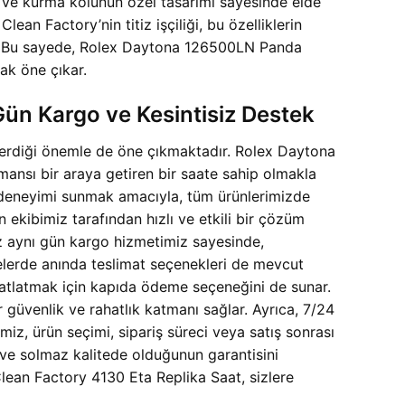
arı ve kurma kolunun özel tasarımı sayesinde elde
an Factory’nin titiz işçiliği, bu özelliklerin
ar. Bu sayede, Rolex Daytona 126500LN Panda
ak öne çıkar.
Gün Kargo ve Kesintisiz Destek
verdiği önemle de öne çıkmaktadır. Rolex Daytona
nsı bir araya getiren bir saate sahip olmakla
 deneyimi sunmak amacıyla, tüm ürünlerimizde
ekibimiz tarafından hızlı ve etkili bir çözüm
iz aynı gün kargo hizmetimiz sayesinde,
ölgelerde anında teslimat seçenekleri de mevcut
ahatlatmak için kapıda ödeme seçeneğini de sunar.
r güvenlik ve rahatlık katmanı sağlar. Ayrıca, 7/24
miz, ürün seçimi, sipariş süreci veya satış sonrası
ve solmaz kalitede olduğunun garantisini
lean Factory 4130 Eta Replika Saat, sizlere