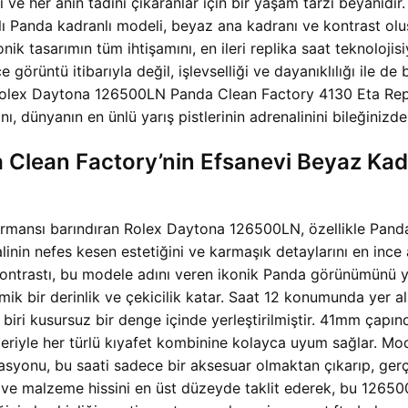
ı ve her anın tadını çıkaranlar için bir yaşam tarzı beyanıdır.
Panda kadranlı modeli, beyaz ana kadranı ve kontrast oluş
onik tasarımın tüm ihtişamını, en ileri replika saat teknoloj
üntü itibarıyla değil, işlevselliği ve dayanıklılığı ile de be
Rolex Daytona 126500LN Panda Clean Factory 4130 Eta Replika
ı, dünyanın en ünlü yarış pistlerinin adrenalinini bileğinizd
Clean Factory’nin Efsanevi Beyaz Kad
formansı barındıran Rolex Daytona 126500LN, özellikle Pand
nalinin nefes kesen estetiğini ve karmaşık detaylarını en ince
 kontrastı, bu modele adını veren ikonik Panda görünümünü yar
k bir derinlik ve çekicilik katar. Saat 12 konumunda yer al
r biri kusursuz bir denge içinde yerleştirilmiştir. 41mm çap
ileriyle her türlü kıyafet kombinine kolayca uyum sağlar. Mod
tegrasyonu, bu saati sadece bir aksesuar olmaktan çıkarıp, gerç
lini ve malzeme hissini en üst düzeyde taklit ederek, bu 126