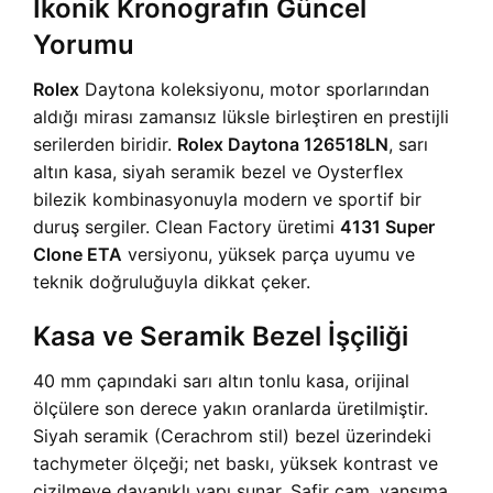
İkonik Kronografın Güncel
Yorumu
Rolex
Daytona koleksiyonu, motor sporlarından
aldığı mirası zamansız lüksle birleştiren en prestijli
serilerden biridir.
Rolex Daytona 126518LN
, sarı
altın kasa, siyah seramik bezel ve Oysterflex
bilezik kombinasyonuyla modern ve sportif bir
duruş sergiler. Clean Factory üretimi
4131 Super
Clone ETA
versiyonu, yüksek parça uyumu ve
teknik doğruluğuyla dikkat çeker.
Kasa ve Seramik Bezel İşçiliği
40 mm çapındaki sarı altın tonlu kasa, orijinal
ölçülere son derece yakın oranlarda üretilmiştir.
Siyah seramik (Cerachrom stil) bezel üzerindeki
tachymeter ölçeği; net baskı, yüksek kontrast ve
çizilmeye dayanıklı yapı sunar. Safir cam, yansıma