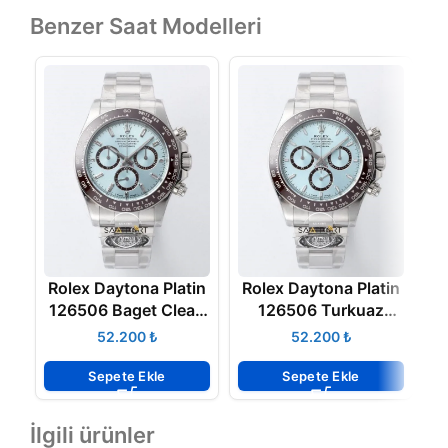
Benzer Saat Modelleri
Rolex Daytona Platin
Rolex Daytona Platin
126506 Baget Clean
126506 Turkuaz
1
Factory 4131 Super
Clean Factory 4131
₺
₺
Clone ETA
Super Clone ETA
Sepete Ekle
Sepete Ekle
İlgili ürünler