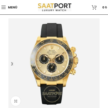
MENÜ
0
₺
Büyütmek için tıklayın