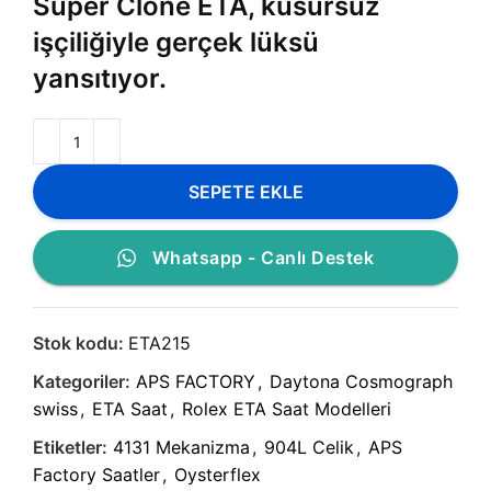
Super Clone ETA, kusursuz
işçiliğiyle gerçek lüksü
yansıtıyor.
SEPETE EKLE
Whatsapp - Canlı Destek
Stok kodu:
ETA215
Kategoriler:
APS FACTORY
,
Daytona Cosmograph
swiss
,
ETA Saat
,
Rolex ETA Saat Modelleri
Etiketler:
4131 Mekanizma
,
904L Celik
,
APS
Factory Saatler
,
Oysterflex