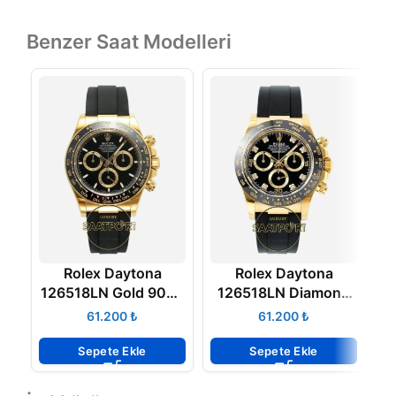
Benzer Saat Modelleri
Rolex Daytona
Rolex Daytona
126518LN Gold 904L
126518LN Diamond
Kasa Oysterflex 4131
Siyah Kadran
₺
₺
Super Clone ETA
Oysterflex 4131
Super Clone ETA
Sepete Ekle
Sepete Ekle