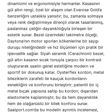
dinamizmi ve ergonomisiyle harmanlar. Kasasının
gül altın rengi, özel bir alaşım olan Everose Gold’a
benzerliğini ustalıkla yansıtır; bu, zamanla solmaya
veya renk değiştirmeye dirençli olarak tasarlanmış,
paslanmaz çeliğin dayanıklılığıyla birleşen bir
estetik sunar. Bezel üzerindeki takimetre ölçeği,
Daytona’nın motor sporları kökenlerine bir saygı
duruşu niteliğindedir ve hız ölçümleri için pratik bir
işlevsellik sağlar. Siyah seramik (Cerachrom) bezel,
gül altın kasanın sıcak tonuyla çarpıcı bir kontrast
oluşturarak saatin genel estetiğine modern ve
sportif bir dokunuş katar. Oysterflex kordon, metal
bileziklerin zarafeti ile kauçuk kordonların
esnekliğini ve konforunu birleştirir; patentli bir iç
metal bıçak yapısına sahip bu kordon, dışarıdan
elastomerle kaplanmıştır, bu da hem dayanıklılık
hem de olağanüstü bir bilek konforu sunar.
Saatport.com’da bu modelin ayrıntılı incelemesi,