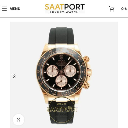
MENÜ
0
₺
Büyütmek için tıklayın