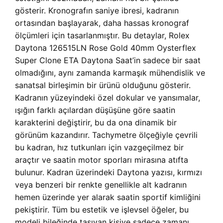
gösterir. Kronografın saniye ibresi, kadranın
ortasından başlayarak, daha hassas kronograf
ölçümleri için tasarlanmıştır. Bu detaylar, Rolex
Daytona 126515LN Rose Gold 40mm Oysterflex
Super Clone ETA Daytona Saat’in sadece bir saat
olmadığını, aynı zamanda karmaşık mühendislik ve
sanatsal birleşimin bir ürünü olduğunu gösterir.
Kadranın yüzeyindeki özel dokular ve yansımalar,
ışığın farklı açılardan düşüşüne göre saatin
karakterini değiştirir, bu da ona dinamik bir
görünüm kazandırır. Tachymetre ölçeğiyle çevrili
bu kadran, hız tutkunları için vazgeçilmez bir
araçtır ve saatin motor sporları mirasına atıfta
bulunur. Kadran üzerindeki Daytona yazısı, kırmızı
veya benzeri bir renkte genellikle alt kadranın
hemen üzerinde yer alarak saatin sportif kimliğini
pekiştirir. Tüm bu estetik ve işlevsel öğeler, bu
modeli bileğinde taşıyan kişiye sadece zamanı