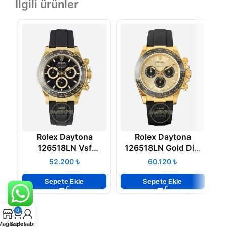
İlgili ürünler
Rolex Daytona
Rolex Daytona
R
126518LN Vsf
126518LN Gold Dial
Factory 4131 Super
Oysterflex VSF
₺
₺
Clone Eta
Factory 4131 Super
D
Clone ETA
Sepete Ekle
Sepete Ekle
0
Mağaza
Sepet
Hesabım