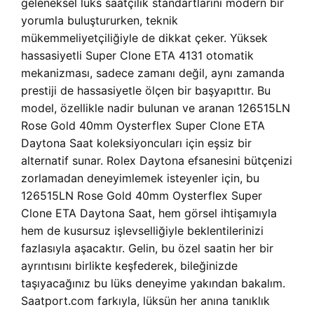
geleneksel lüks saatçilik standartlarını modern bir
yorumla buluştururken, teknik
mükemmeliyetçiliğiyle de dikkat çeker. Yüksek
hassasiyetli Super Clone ETA 4131 otomatik
mekanizması, sadece zamanı değil, aynı zamanda
prestiji de hassasiyetle ölçen bir başyapıttır. Bu
model, özellikle nadir bulunan ve aranan 126515LN
Rose Gold 40mm Oysterflex Super Clone ETA
Daytona Saat koleksiyoncuları için eşsiz bir
alternatif sunar. Rolex Daytona efsanesini bütçenizi
zorlamadan deneyimlemek isteyenler için, bu
126515LN Rose Gold 40mm Oysterflex Super
Clone ETA Daytona Saat, hem görsel ihtişamıyla
hem de kusursuz işlevselliğiyle beklentilerinizi
fazlasıyla aşacaktır. Gelin, bu özel saatin her bir
ayrıntısını birlikte keşfederek, bileğinizde
taşıyacağınız bu lüks deneyime yakından bakalım.
Saatport.com farkıyla, lüksün her anına tanıklık