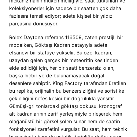
mekanizmanın mükemmelliğiyle, saat tutkunları ve
koleksiyonerler için sadece bir saatten çok daha
fazlasını temsil ediyor; adeta kişisel bir yıldız
parçasına dönüşüyor.
Rolex Daytona referans 116509, zaten prestijli bir
modelken, Göktaşı Kadran detayıyla adeta
efsanevi bir statüye yükselir. Bu özel kadran,
uzaydan gelen gerçek bir meteoritin kesitinden
elde edildiği için, her bir saati benzersiz kılan,
başka hiçbir yerde bulunamayacak doğal
desenlere sahiptir. King Factory tarafından üretilen
bu replika, orijinalin bu benzersizliğini ve sofistike
çekiciliğini nefes kesici bir doğrulukla yansıtır.
Gümüşi-gri tonlardaki göktaşı dokusu, kronograf
alt kadranlarının zarif yerleşimiyle birleşerek hem
olağanüstü bir görsel şölen sunar hem de saatin
fonksiyonel zarafetini vurgular. Bu saat, hem teknik
hassasiyete hem de estetik derinliğe değer veren,