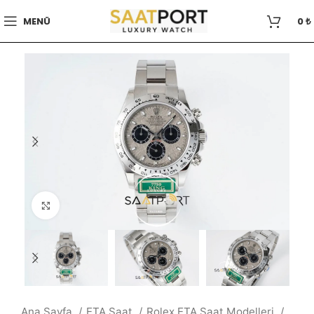
MENÜ
0
₺
Büyütmek için tıklayın
Ana Sayfa
ETA Saat
Rolex ETA Saat Modelleri