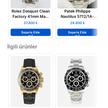
Rolex Datejust Clean
Patek Philippe
Z
Factory 41mm Mavi
Nautilus 5712/1A-
Kadran 904L Jubile
001 V1
₺
₺
3235 Super Clone
K
ETA
Sepete Ekle
Sepete Ekle
İlgili ürünler