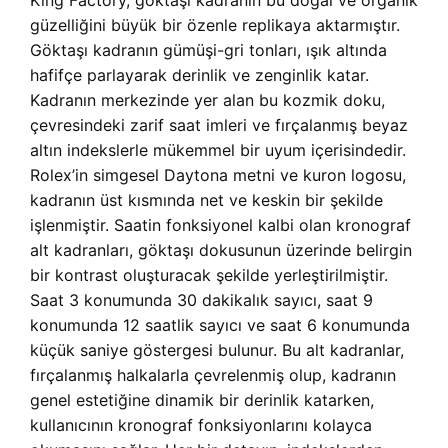
King Factory, göktaşı kadranın bu doğal ve organik
güzelliğini büyük bir özenle replikaya aktarmıştır.
Göktaşı kadranın gümüşi-gri tonları, ışık altında
hafifçe parlayarak derinlik ve zenginlik katar.
Kadranın merkezinde yer alan bu kozmik doku,
çevresindeki zarif saat imleri ve fırçalanmış beyaz
altın indekslerle mükemmel bir uyum içerisindedir.
Rolex’in simgesel Daytona metni ve kuron logosu,
kadranın üst kısmında net ve keskin bir şekilde
işlenmiştir. Saatin fonksiyonel kalbi olan kronograf
alt kadranları, göktaşı dokusunun üzerinde belirgin
bir kontrast oluşturacak şekilde yerleştirilmiştir.
Saat 3 konumunda 30 dakikalık sayıcı, saat 9
konumunda 12 saatlik sayıcı ve saat 6 konumunda
küçük saniye göstergesi bulunur. Bu alt kadranlar,
fırçalanmış halkalarla çevrelenmiş olup, kadranın
genel estetiğine dinamik bir derinlik katarken,
kullanıcının kronograf fonksiyonlarını kolayca