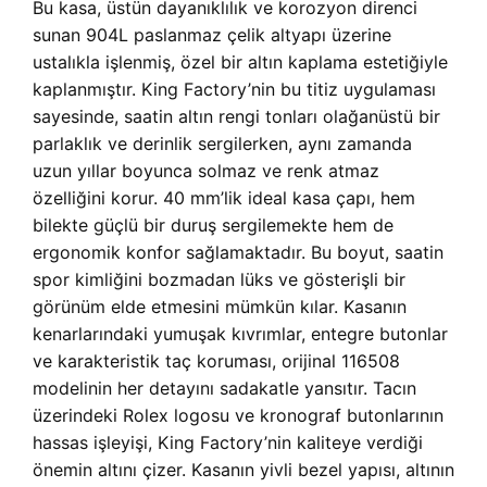
Bu kasa, üstün dayanıklılık ve korozyon direnci
sunan 904L paslanmaz çelik altyapı üzerine
ustalıkla işlenmiş, özel bir altın kaplama estetiğiyle
kaplanmıştır. King Factory’nin bu titiz uygulaması
sayesinde, saatin altın rengi tonları olağanüstü bir
parlaklık ve derinlik sergilerken, aynı zamanda
uzun yıllar boyunca solmaz ve renk atmaz
özelliğini korur. 40 mm’lik ideal kasa çapı, hem
bilekte güçlü bir duruş sergilemekte hem de
ergonomik konfor sağlamaktadır. Bu boyut, saatin
spor kimliğini bozmadan lüks ve gösterişli bir
görünüm elde etmesini mümkün kılar. Kasanın
kenarlarındaki yumuşak kıvrımlar, entegre butonlar
ve karakteristik taç koruması, orijinal 116508
modelinin her detayını sadakatle yansıtır. Tacın
üzerindeki Rolex logosu ve kronograf butonlarının
hassas işleyişi, King Factory’nin kaliteye verdiği
önemin altını çizer. Kasanın yivli bezel yapısı, altının