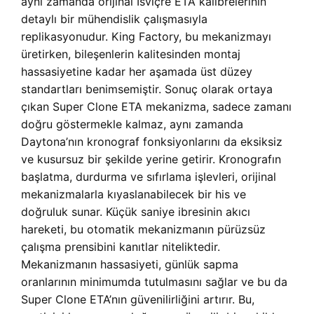
aynı zamanda orijinal İsviçre ETA kalibrelerinin
detaylı bir mühendislik çalışmasıyla
replikasyonudur. King Factory, bu mekanizmayı
üretirken, bileşenlerin kalitesinden montaj
hassasiyetine kadar her aşamada üst düzey
standartları benimsemiştir. Sonuç olarak ortaya
çıkan Super Clone ETA mekanizma, sadece zamanı
doğru göstermekle kalmaz, aynı zamanda
Daytona’nın kronograf fonksiyonlarını da eksiksiz
ve kusursuz bir şekilde yerine getirir. Kronografın
başlatma, durdurma ve sıfırlama işlevleri, orijinal
mekanizmalarla kıyaslanabilecek bir his ve
doğruluk sunar. Küçük saniye ibresinin akıcı
hareketi, bu otomatik mekanizmanın pürüzsüz
çalışma prensibini kanıtlar niteliktedir.
Mekanizmanın hassasiyeti, günlük sapma
oranlarının minimumda tutulmasını sağlar ve bu da
Super Clone ETA’nın güvenilirliğini artırır. Bu,