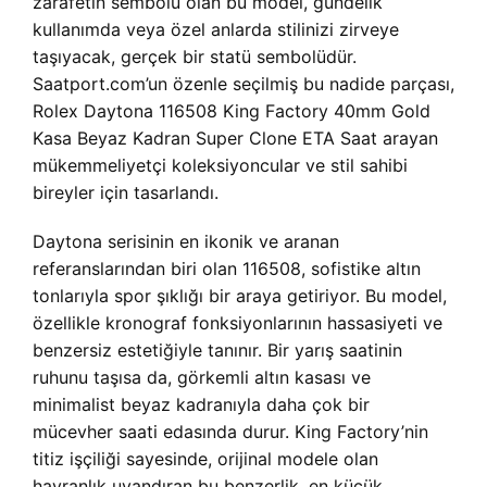
zarafetin sembolü olan bu model, gündelik
kullanımda veya özel anlarda stilinizi zirveye
taşıyacak, gerçek bir statü sembolüdür.
Saatport.com’un özenle seçilmiş bu nadide parçası,
Rolex Daytona 116508 King Factory 40mm Gold
Kasa Beyaz Kadran Super Clone ETA Saat arayan
mükemmeliyetçi koleksiyoncular ve stil sahibi
bireyler için tasarlandı.
Daytona serisinin en ikonik ve aranan
referanslarından biri olan 116508, sofistike altın
tonlarıyla spor şıklığı bir araya getiriyor. Bu model,
özellikle kronograf fonksiyonlarının hassasiyeti ve
benzersiz estetiğiyle tanınır. Bir yarış saatinin
ruhunu taşısa da, görkemli altın kasası ve
minimalist beyaz kadranıyla daha çok bir
mücevher saati edasında durur. King Factory’nin
titiz işçiliği sayesinde, orijinal modele olan
hayranlık uyandıran bu benzerlik, en küçük