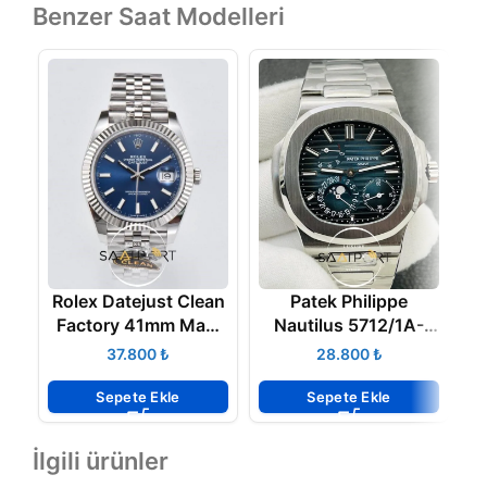
Benzer Saat Modelleri
Rolex Datejust Clean
Patek Philippe
Z
Factory 41mm Mavi
Nautilus 5712/1A-
Kadran 904L Jubile
001 V1
₺
₺
3235 Super Clone
K
ETA
Sepete Ekle
Sepete Ekle
İlgili ürünler