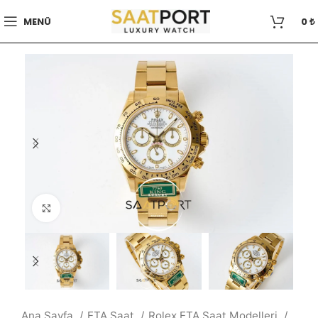
MENÜ
0
₺
Büyütmek için tıklayın
Ana Sayfa
ETA Saat
Rolex ETA Saat Modelleri