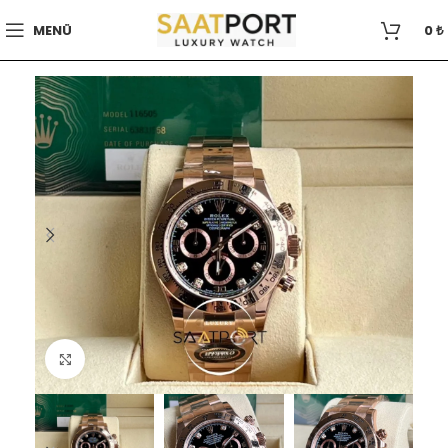
MENÜ
0
₺
Büyütmek için tıklayın