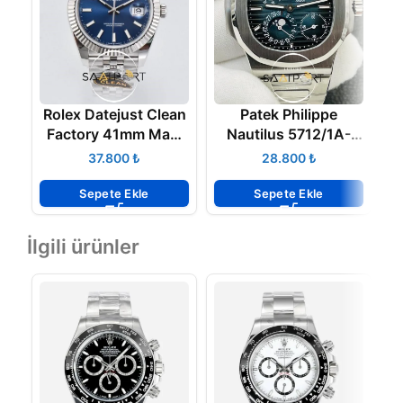
Rolex Datejust Clean
Patek Philippe
Z
Factory 41mm Mavi
Nautilus 5712/1A-
Kadran 904L Jubile
001 V1
₺
₺
3235 Super Clone
K
ETA
Sepete Ekle
Sepete Ekle
İlgili ürünler