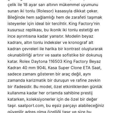
çelik ile 18 ayar sarı altının mükemmel uyumunu
sunan iki tonlu (Rolesor) kasasıyla dikkat çeker.
Bileğinde hem sağlamlığı hem de zarafeti taşımak
isteyenler için ideal bir tercihtir. King Factory’nin
kusursuz replikası, bu ikonik iki tonlu estetiği en
ince ayrıntısına kadar yansıtır. Modelin beyaz
kadranı, altın tonlu indeksler ve kronograf alt
kadran çevreleri ile harika bir kontrast oluşturarak
okunabilirliği artırır ve saate sofistike bir dokunuş
katar. Rolex Daytona 116503 King Factory Beyaz
Kadran 40 mm 904L Kasa Super Clone ETA Saat,
sadece zamanı gösteren bir araç değil, aynı
zamanda karizmatik bir duruşun ve rafine zevkin
bir ifadesidir. Bu model, özel etkinliklerden günlük
kullanıma kadar her ortamda sahibine prestij
katarken, koleksiyonerler için de özel bir değer
taşır. saatport.com, bu eşsiz parçayı alabileceğiniz
güvenilir adres olma özelliği taşır ve size bu