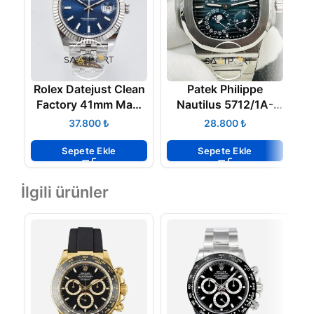
Rolex Datejust Clean
Patek Philippe
Z
Factory 41mm Mavi
Nautilus 5712/1A-
Kadran 904L Jubile
001 V1
₺
₺
3235 Super Clone
K
ETA
Sepete Ekle
Sepete Ekle
İlgili ürünler