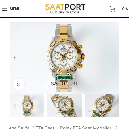
MENÜ
0
₺
Büyütmek için tıklayın
Ana Sayfa
ETA Saat
Rolex ETA Saat Modelleri