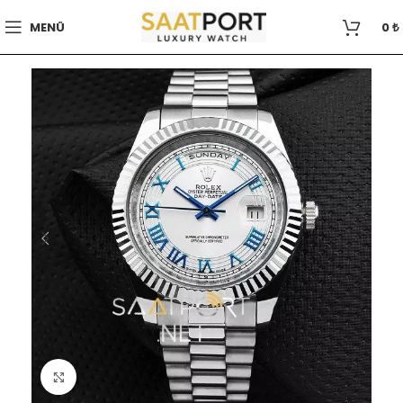
MENÜ
0
₺
Büyütmek için tıklayın