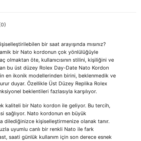
0)
selleştirilebilen bir saat arayışında mısınız?
amik bir Nato kordonun çok yönlülüğüyle
lmaktan öte, kullanıcısının stilini, kişiliğini ve
unan bu üst düzey
Rolex Day-Date Nato Kordon
sinin en ikonik modellerinden birini, beklenmedik ve
urur duyar. Özellikle
Üst Düzey Replika Rolex
onel beklentileri fazlasıyla karşılıyor.
kaliteli bir Nato kordon ile geliyor. Bu tercih,
ssi sağlıyor. Nato kordonun en büyük
a dilediğinizce kişiselleştirmenize olanak tanır.
uzla uyumlu canlı bir renkli Nato ile fark
ast, saati günlük kullanım için son derece esnek