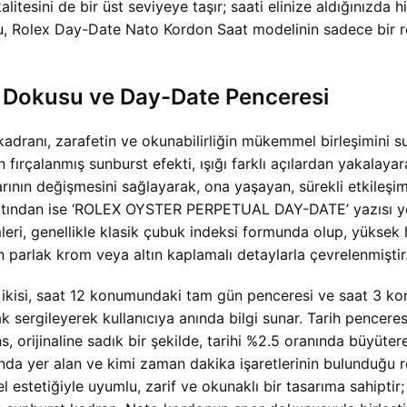
litesini de bir üst seviyeye taşır; saati elinize aldığınızda
u,
Rolex Day-Date Nato Kordon Saat modelinin sadece bir re
 Dokusu ve Day-Date Penceresi
dranı, zarafetin ve okunabilirliğin mükemmel birleşimini su
ırçalanmış sunburst efekti, ışığı farklı açılardan yakalayar
larının değişmesini sağlayarak, ona yaşayan, sürekli etkileşi
ltından ise ‘ROLEX OYSTER PERPETUAL DAY-DATE’ yazısı yer al
leri, genellikle klasik çubuk indeksi formunda olup, yüksek 
n parlak krom veya altın kaplamalı detaylarla çevrelenmiştir
n ikisi, saat 12 konumundaki tam gün penceresi ve saat 3 ko
 sergileyerek kullanıcıya anında bilgi sunar. Tarih penceresi 
s, orijinaline sadık bir şekilde, tarihi %2.5 oranında büyüterek
nda yer alan ve kimi zaman dakika işaretlerinin bulunduğu r
nel estetiğiyle uyumlu, zarif ve okunaklı bir tasarıma sahipt