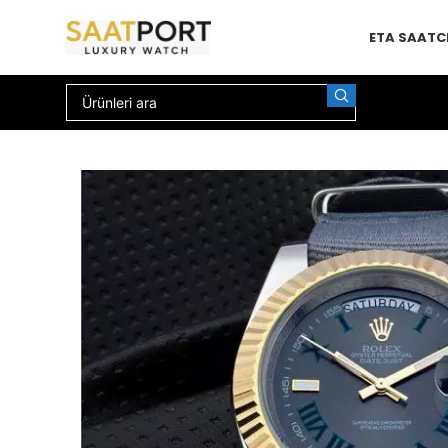
ETA SAAT
C