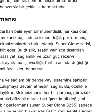
ğinde, hem şık hem de neşeli bir kontrast
zersiz bir çekicilik katmaktadır.
rmansı
ları belirleyen bir mühendislik harikası olan,
k mekanizma, sadece ismen değil, performans,
ekanizmalardan farklı olarak, Super Clone serisi,
it eder. Bu titizlik, saatin yalnızca dışarıdan
hassasiyet, sağlamlık ve uzun güç rezervi
 ayarlama işlevselliği, tarihin anında değiştiği
 özellikleri barındırır.
 ve sağlam bir denge yayı sistemine sahiptir.
 çalışmaya devam etmesini sağlar. Bu, özellikle
olaylıktır. Mekanizmanın her bir parçası, pürüzsüz
tinizi düzenli olarak taktığınızda pil değişimi
ir bir performans sunar. Super Clone 3255, sadece
bir simgesidir; bu sayede
Üst Düzey Replika Rolex