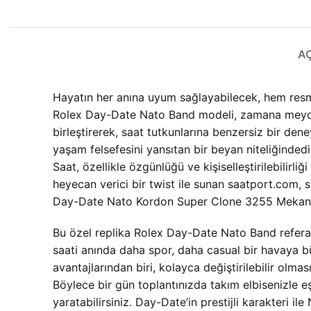
A
Hayatın her anına uyum sağlayabilecek, hem resmiye
Rolex Day-Date Nato Band modeli, zamana meydan
birleştirerek, saat tutkunlarına benzersiz bir den
yaşam felsefesini yansıtan bir beyan niteliğinded
Saat, özellikle özgünlüğü ve kişiselleştirilebilirl
heyecan verici bir twist ile sunan saatport.com, 
Day-Date Nato Kordon Super Clone 3255 Mekanizmal
Bu özel
replika Rolex Day-Date Nato Band referansı
saati anında daha spor, daha casual bir havaya b
avantajlarından biri, kolayca değiştirilebilir olmas
Böylece bir gün toplantınızda takım elbisenizle eşl
yaratabilirsiniz. Day-Date’in prestijli karakteri 