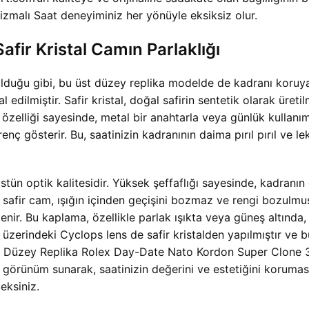
alı Saat deneyiminiz her yönüyle eksiksiz olur.
afir Kristal Camın Parlaklığı
duğu gibi, bu üst düzey replika modelde de kadranı koruya
l edilmiştir. Safir kristal, doğal safirin sentetik olarak üret
 özelliği sayesinde, metal bir anahtarla veya günlük kullanı
renç gösterir. Bu, saatinizin kadranının daima pırıl pırıl ve 
 üstün optik kalitesidir. Yüksek şeffaflığı sayesinde, kadra
 safir cam, ışığın içinden geçişini bozmaz ve rengi bozulmu
işlenir. Bu kaplama, özellikle parlak ışıkta veya güneş altın
n üzerindeki Cyclops lens de safir kristalden yapılmıştır ve 
 Düzey Replika Rolex Day-Date Nato Kordon Super Clone 3
ir görünüm sunarak, saatinizin değerini ve estetiğini korumas
eksiniz.