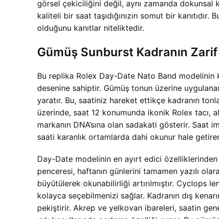
görsel çekiciliğini değil, aynı zamanda dokunsal ka
kaliteli bir saat taşıdığınızın somut bir kanıtıdır. B
olduğunu kanıtlar niteliktedir.
Gümüş Sunburst Kadranın Zarif
Bu
replika Rolex Day-Date Nato Band modelinin ka
desenine sahiptir. Gümüş tonun üzerine uygulanan f
yaratır. Bu, saatiniz hareket ettikçe kadranın ton
üzerinde, saat 12 konumunda ikonik Rolex tacı, a
markanın DNA’sına olan sadakati gösterir. Saat im
saati karanlık ortamlarda dahi okunur hale getire
Day-Date modelinin en ayırt edici özelliklerinde
penceresi, haftanın günlerini tamamen yazılı olarak
büyütülerek okunabilirliği artırılmıştır. Cyclops len
kolayca seçebilmenizi sağlar. Kadranın dış kenarı
pekiştirir. Akrep ve yelkovan ibareleri, saatin ge