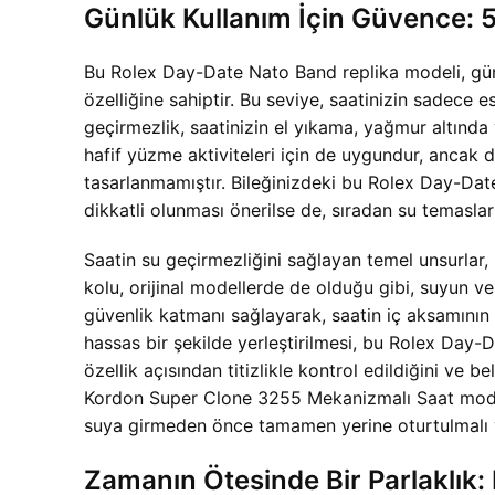
Günlük Kullanım İçin Güvence: 5
Bu
Rolex Day-Date Nato Band replika modeli, günl
özelliğine sahiptir. Bu seviye, saatinizin sadece 
geçirmezlik, saatinizin el yıkama, yağmur altında
hafif yüzme aktiviteleri için de uygundur, ancak d
tasarlanmamıştır. Bileğinizdeki bu
Rolex Day-Date
dikkatli olunması önerilse de, sıradan su temasl
Saatin su geçirmezliğini sağlayan temel unsurlar,
kolu, orijinal modellerde de olduğu gibi, suyun v
güvenlik katmanı sağlayarak, saatin iç aksamının
hassas bir şekilde yerleştirilmesi, bu
Rolex Day-Da
özellik açısından titizlikle kontrol edildiğini ve
Kordon Super Clone 3255 Mekanizmalı Saat modelin
suya girmeden önce tamamen yerine oturtulmalı v
Zamanın Ötesinde Bir Parlaklık