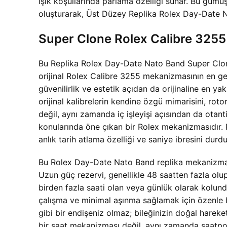
ışık koşullarında parlama özelliği sunar. Bu güm
oluşturarak,
Üst Düzey Replika Rolex Day-Date N
Super Clone Rolex Calibre 325
Bu
Replika Rolex Day-Date Nato Band Super Clone 
orijinal Rolex Calibre 3255 mekanizmasının en 
güvenilirlik ve estetik açıdan da orijinaline en 
orijinal kalibrelerin kendine özgü mimarisini, rotor
değil, aynı zamanda iç işleyişi açısından da otant
konularında öne çıkan bir Rolex mekanizmasıdır. Re
anlık tarih atlama özelliği ve saniye ibresini dur
Bu
Rolex Day-Date Nato Band replika mekanizma, 
Uzun güç rezervi, genellikle 48 saatten fazla olu
birden fazla saati olan veya günlük olarak kolunda
çalışma ve minimal aşınma sağlamak için özenle bir
gibi bir endişeniz olmaz; bileğinizin doğal harek
bir saat mekanizması değil, aynı zamanda saatport