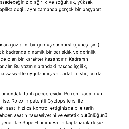
 hissedeceğiniz o ağırlık ve soğukluk, yüksek
plika değil, aynı zamanda gerçek bir başyapıt
nan göz alıcı bir gümüş sunburst (güneş ışını)
ak kadranda dinamik bir parlaklık ve derinlik
mde olan bir karakter kazandırır. Kadranın
ır. Bu yazının altındaki hassas işçilik,
hassasiyetle uygulanmış ve parlatılmıştır; bu da
.
numundaki tarih penceresidir. Bu replikada, gün
ise, Rolex’in patentli Cyclops lensi ile
, saati hızlıca kontrol ettiğinizde bile tarihi
ehber, saatin hassasiyetini ve estetik bütünlüğünü
ir; genellikle Super-Luminova ile kaplanarak düşük