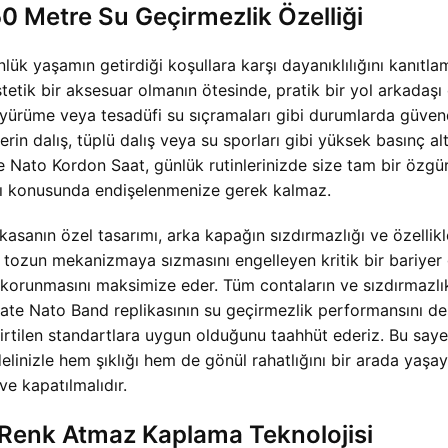
0 Metre Su Geçirmezlik Özelliği
ük yaşamın getirdiği koşullara karşı dayanıklılığını kanıt
estetik bir aksesuar olmanın ötesinde, pratik bir yol arkadaş
 yürüme veya tesadüfi su sıçramaları gibi durumlarda güvende
erin dalış, tüplü dalış veya su sporları gibi yüksek basınç a
 Nato Kordon Saat, günlük rutinlerinizde size tam bir özgü
arı konusunda endişelenmenize gerek kalmaz.
 kasanın özel tasarımı, arka kapağın sızdırmazlığı ve özelli
e tozun mekanizmaya sızmasını engelleyen kritik bir bariyer 
 korunmasını maksimize eder. Tüm contaların ve sızdırmazlık
te Nato Band replikasının su geçirmezlik performansını dest
 belirtilen standartlara uygun olduğunu taahhüt ederiz. Bu say
izle hem şıklığı hem de gönül rahatlığını bir arada yaşayab
e kapatılmalıdır.
: Renk Atmaz Kaplama Teknolojisi