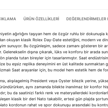
ÇIKLAMA
ÜRÜN ÖZELLIKLERI
DEĞERLENDIRMELER (
tin ağırlığını taşıyan hem de özgür ruhlu bir dokunuşla kişi
 okuyan klasik Rolex Day-Date estetiğini, modern ve din
eyim sunuyor. Bu özgünleşim, sadece zamanı gösteren bir araç o
ir. Gelenekselin dışına çıkarak, lüks ve konforu bir arada s
iği ön planda tutan bireyler için tasarlanmıştır. Saat endüstri
size bu eşsiz replika deneyimini en üst kalitede sunmaktan g
ı Saat arayanlar için, bu model hem estetik hem de fonksiy
, alışılagelmiş President veya Oyster bilezik yerine, yüksek 
üründürürken, aynı zamanda bilekte inanılmaz bir konfor hi
ıdır; bu da saatinizi farklı renk ve materyallerdeki kordonlarl
eşen klasik bir deri Nato takabilir, ertesi gün plajda şortun
ile Nato kordonun rahat ve spor dokunuşu arasındaki bu kontr