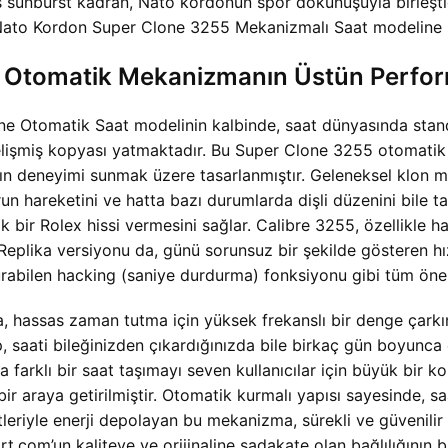
üş sunburst kadran, Nato kordonun spor dokunuşuyla birleşti
ato Kordon Super Clone 3255 Mekanizmalı Saat modeline ben
5 Otomatik Mekanizmanın Üstün Perfo
Otomatik Saat modelinin kalbinde, saat dünyasında standart
gelişmiş kopyası yatmaktadır. Bu Super Clone 3255 otomati
yakın deneyimi sunmak üzere tasarlanmıştır. Geleneksel klon m
un hareketini ve hatta bazı durumlarda dişli düzenini bile takl
ik bir Rolex hissi vermesini sağlar. Calibre 3255, özellikle 
plika versiyonu da, günü sorunsuz bir şekilde gösteren hızlı
durabilen hacking (saniye durdurma) fonksiyonu gibi tüm önemli
hassas zaman tutma için yüksek frekanslı bir denge çarkına
p, saati bileğinizden çıkardığınızda bile birkaç gün boyunca
 farklı bir saat taşımayı seven kullanıcılar için büyük bir k
 araya getirilmiştir. Otomatik kurmalı yapısı sayesinde, saa
etleriyle enerji depolayan bu mekanizma, sürekli ve güvenil
.com’un kaliteye ve orijinaline sadakate olan bağlılığının 