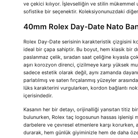
ve çekici kılıyor. İşlevselliğin ve stilin mükemm
sofistike bir seçenektir. Koleksiyonunuzdaki diğer
40mm Rolex Day-Date Nato Band R
Rolex Day-Date serisinin karakteristik çizgisini 
ideal bir çapa sahiptir. Bu boyut, hem klasik bir
paslanmaz çelik, sıradan saat çeliğine kıyasla ço
aşırı korozyon direnci, çizilmeye karşı yüksek mu
sadece estetik olarak değil, aynı zamanda dayanıkl
parlatılmış ve saten fırçalanmış yüzeyler arasında
lüks karakterini vurgularken, kordon bağlantı nok
içerisindedir.
Kasanın her bir detayı, orijinalliği yansıtan titi
bulunurken, Rolex taç logosunun hassas işlenişi
darbelere ve çevresel etmenlere karşı korurken, 
durarak, hem günlük giyiminizle hem de daha özel 