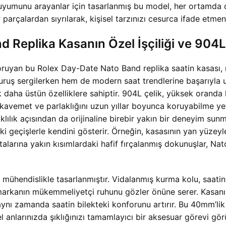
el uyumunu arayanlar için tasarlanmış bu model, her ortamda
 parçalardan sıyrılarak, kişisel tarzınızı cesurca ifade etmen
eplika Kasanın Özel İşçiliği ve 904L 
koruyan bu
Rolex Day-Date Nato Band replika saatin kasası, 
 duruş sergilerken hem de modern saat trendlerine başarıyla
k daha üstün özelliklere sahiptir. 904L çelik, yüksek oranda
kavemet ve parlaklığını uzun yıllar boyunca koruyabilme yete
ılık açısından da orijinaline birebir yakın bir deneyim sunma
ki geçişlerle kendini gösterir. Örneğin, kasasının yan yüzeyl
talarına yakın kısımlardaki hafif fırçalanmış dokunuşlar, N
z bir mühendislikle tasarlanmıştır. Vidalanmış kurma kolu, saa
 markanın mükemmeliyetçi ruhunu gözler önüne serer. Kasa
aynı zamanda saatin bilekteki konforunu artırır. Bu 40mm’li
anlarınızda şıklığınızı tamamlayıcı bir aksesuar görevi gör