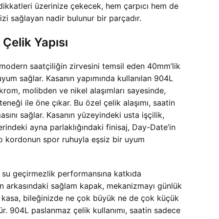
 dikkatleri üzerinize çekecek, hem çarpıcı hem de
izi sağlayan nadir bulunur bir parçadır.
Çelik Yapısı
modern saatçiliğin zirvesini temsil eden 40mm’lik
 uyum sağlar. Kasanın yapımında kullanılan 904L
 krom, molibden ve nikel alaşımları sayesinde,
neği ile öne çıkar. Bu özel çelik alaşımı, saatin
sını sağlar. Kasanın yüzeyindeki usta işçilik,
erindeki ayna parlaklığındaki finisaj, Day-Date’in
ato kordonun spor ruhuyla eşsiz bir uyum
tin su geçirmezlik performansına katkıda
nın arkasındaki sağlam kapak, mekanizmayı günlük
k kasa, bileğinizde ne çok büyük ne de çok küçük
ür. 904L paslanmaz çelik kullanımı, saatin sadece