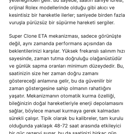
yeteneğinden gelir. Bu sayede, saatin saniye ibresi,
orijinal Rolex modellerinde olduğu gibi akıcı ve
kesintisiz bir hareketle ilerler; saniyede birden fazla
vuruşla pürüzsüz bir süpürme hareketi sergiler.
Super Clone ETA mekanizması, sadece görünüşte
değil, aynı zamanda performans açısından da
beklentilerinizi karşılar. Yüksek frekanslı salınım hızı
sayesinde, zaman tutma doğruluğu olağanüstüdür
ve günlük sapma oranları minimum düzeydedir. Bu,
saatinizin size her zaman doğru zamanı
göstereceği anlamına gelir, bu da güvenilir bir
zaman göstergesine sahip olmanın rahatlığını
yaşatır. Mekanizmanın otomatik kurma özelliği,
bileğinizin doğal hareketleriyle enerji depolamasını
sağlar, böylece manuel kurmaya gerek kalmadan
sürekli çalışır. Tipik olarak bu kalibreler, tam kurulu
olduğunda yaklaşık 48-72 saat arasında etkileyici
bir güç rezervi sunar, bu da saatinizi birkaç gün