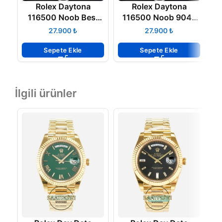
Rolex Daytona
Rolex Daytona
116500 Noob Best
116500 Noob 904L
1
Edition 904L Case
Case and Bracelet
₺
₺
and Bracelet Black
40mm White Dial
Dial
4130 ETA
Sepete Ekle
Sepete Ekle
İlgili ürünler