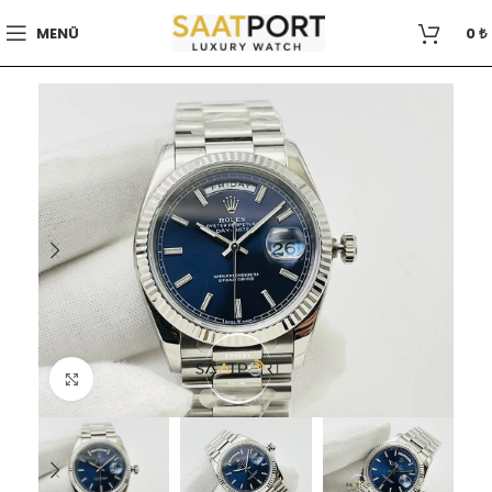
MENÜ
0
₺
Büyütmek için tıklayın