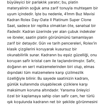
büyüleyici bir parlaklık yaratır; bu, platin
materyalinin soğuk ama zarif tonuyla muhteşem bir
uyum içindedir. İşte bu nedenle, 41mm Buz Mavisi
Kadran Rolex Day-Date II Platinum Super Clone
Saat, sadece bir replika olmaktan öte, sanatsal bir
ifadedir. Kadran üzerinde yer alan çubuk indeksler
ve ibreler, saatin platin görünümünü tamamlayan
zarif bir detaydır. Gün ve tarih pencereleri, Rolex’in
klasik çizgilerini koruyarak kusursuz bir
okunabilirlik sunar. Kadranın bu eşsiz güzelliği, onu
koruyan safir kristal cam ile taçlandırılmıştır. Safir,
doğanın en sert malzemelerinden biri olup, elmas
dışındaki tüm malzemelere karşı çizilmezlik
özelliğiyle bilinir. Bu sayede saatinizin kadranı,
günlük kullanımda oluşabilecek çiziklere karşı
maksimum koruma altındadır. Yansıma önleyici
özel bir kaplamaya sahip olan safir cam, her türlü
ışık koşulunda kadranın net bir şekilde görünmesini