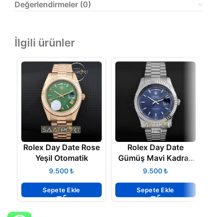
Değerlendirmeler (0)
İlgili ürünler
Rolex Day Date Rose
Rolex Day Date
R
Yeşil Otomatik
Gümüş Mavi Kadran
B
41 mm 2020 Yeni
₺
₺
Model
Sepete Ekle
Sepete Ekle