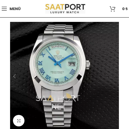
MENÜ
0
₺
Büyütmek için tıklayın