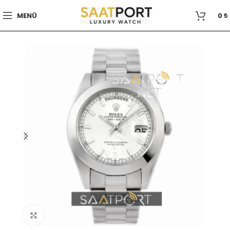
MENÜ
0
₺
Büyütmek için tıklayın