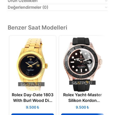
Ürün Özellikleri
Değerlendirmeler (0)
Benzer Saat Modelleri
Rolex Day-Date 1803
Rolex Yacht-Master
With Burl Wood Dial
Silikon Kordon
3
41 mm
116655 Seramik
₺
₺
Bezel