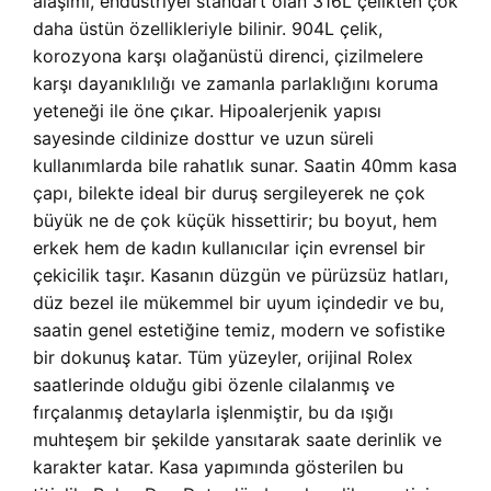
alaşımı, endüstriyel standart olan 316L çelikten çok
daha üstün özellikleriyle bilinir. 904L çelik,
korozyona karşı olağanüstü direnci, çizilmelere
karşı dayanıklılığı ve zamanla parlaklığını koruma
yeteneği ile öne çıkar. Hipoalerjenik yapısı
sayesinde cildinize dosttur ve uzun süreli
kullanımlarda bile rahatlık sunar. Saatin 40mm kasa
çapı, bilekte ideal bir duruş sergileyerek ne çok
büyük ne de çok küçük hissettirir; bu boyut, hem
erkek hem de kadın kullanıcılar için evrensel bir
çekicilik taşır. Kasanın düzgün ve pürüzsüz hatları,
düz bezel ile mükemmel bir uyum içindedir ve bu,
saatin genel estetiğine temiz, modern ve sofistike
bir dokunuş katar. Tüm yüzeyler, orijinal Rolex
saatlerinde olduğu gibi özenle cilalanmış ve
fırçalanmış detaylarla işlenmiştir, bu da ışığı
muhteşem bir şekilde yansıtarak saate derinlik ve
karakter katar. Kasa yapımında gösterilen bu