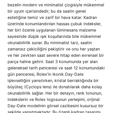
bezelin modern ve minimalist çizgisiyle mükemmel
bir uyum içerisindedir, bu da saatin genel
estetiğine temiz ve zarif bir hava katar. Kadran
üzerinde konumlandırılan hassas çubuk indeksler,
her biri özenle uygulanan lüminesans malzeme
sayesinde düşük ışık koşullarında bile mükemmel
okunabilirlik sunar. Bu minimalist tarz, saatin
zamansız çekiciliğini pekiştirir ve onu her yaştan
ve her zevkten saat severe hitap eden evrensel bir
parça haline getirir. Saat 3 konumunda yer alan
geleneksel tarih penceresi ve saat 12 konumundaki
gün penceresi, Rolex’in ikonik Day-Date
işlevselliğini yansıtırken, kristal berraklığında bir
büyüteç (Cyclops lens) ile donatılarak daha kolay
okunabilirlik sağlar. Her bir detayın, renk tonunun,
indekslerin ve Rolex logosunun yerleşimi, orijinal
Day-Date modelinin görsel cazibesini kusursuz bir
şekilde yansıtmaktadır. Bu özenli kadran tasarımı,