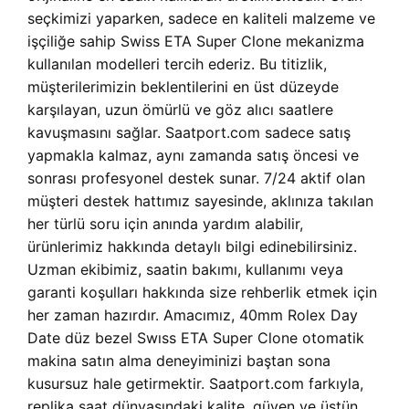
seçkimizi yaparken, sadece en kaliteli malzeme ve
işçiliğe sahip Swiss ETA Super Clone mekanizma
kullanılan modelleri tercih ederiz. Bu titizlik,
müşterilerimizin beklentilerini en üst düzeyde
karşılayan, uzun ömürlü ve göz alıcı saatlere
kavuşmasını sağlar. Saatport.com sadece satış
yapmakla kalmaz, aynı zamanda satış öncesi ve
sonrası profesyonel destek sunar. 7/24 aktif olan
müşteri destek hattımız sayesinde, aklınıza takılan
her türlü soru için anında yardım alabilir,
ürünlerimiz hakkında detaylı bilgi edinebilirsiniz.
Uzman ekibimiz, saatin bakımı, kullanımı veya
garanti koşulları hakkında size rehberlik etmek için
her zaman hazırdır. Amacımız, 40mm Rolex Day
Date düz bezel Swıss ETA Super Clone otomatik
makina satın alma deneyiminizi baştan sona
kusursuz hale getirmektir. Saatport.com farkıyla,
replika saat dünyasındaki kalite, güven ve üstün