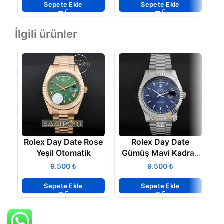
Sepete Ekle
Sepete Ekle
İlgili ürünler
Rolex Day Date Rose
Rolex Day Date
R
Yeşil Otomatik
Gümüş Mavi Kadran
B
41 mm 2020 Yeni
₺
₺
Model
Sepete Ekle
Sepete Ekle